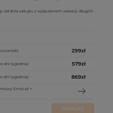
cząc od dnia zakupu z wyłączeniem wakacji, długich
299
zł
-czwartek)
579
zł
ie dni tygodnia)
869
zł
e dni tygodnia)
nkowy Emoti.pl +
KUPUJĘ