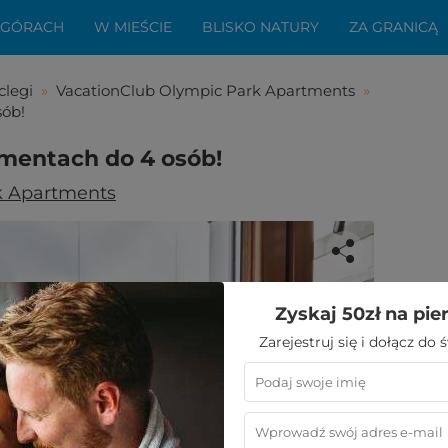
 GÓRACH
W MIEŚCIE
BLISKO NATURY
ZA GRANICĄ
clegi
»
VacationClub Olympic Park Apartments
»
sób!
mentach do 4 osób!
k Apartments
Zyskaj 50zł na pie
bała Ci się ta oferta?
Zarejestruj się i dołącz do
aledwie kilka kroków do niezwykłego
wypoczynku