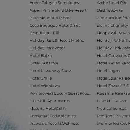
Arche Fabryka Samolotów
Arche Hotel Piła
Aspen Prime Ski & Bike Resort
Bachledówka
Blue Mountain Resort
Coco Boutique Hotel & Spa
Dolina Charlotty
GrandHotel Tiffi
Happy Valley Res
Holiday Park & Resort Mielno
Holiday Park & R
Holiday Park Zator
Holiday Park Zato
Hotel Bajka
Hotel Convictus 
Hotel Jastarnia
Hotel Kyriad Kar
Hotel Litworowy Staw
Hotel Logos
Hotel Smile
Hotel Wieniawa
Hotel Zawrat*** S
Komorowski Luxury Guest Rooms
Kopalnia Relaksu
Lake Hill Apartments
Lake Hill Resort
Masuria Hotel&SPA
Medical Sensus
Pensjonat Pod Kotelnicą
Pensjonat Silvert
Prawdzic Resort&Wellness
Premier Kraków 