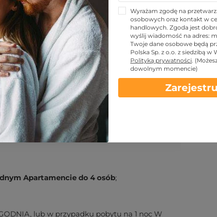
Wyrażam zgodę na przetwarz
osobowych oraz kontakt w ce
handlowych. Zgoda jest dobro
wyślij wiadomość na adres:
m
KUPUJĘ
Twoje dane osobowe będą pr
Polska Sp. z o.o. z siedzibą w
Polityką prywatności
.
(Możes
dowolnym momencie)
Zarejestru
 kontaktowe
Warunki
dnym Apartamencie do 4 osób
;
GODNIA, lub w przypadku pobytu na 1 noc W