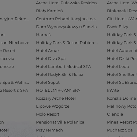
Arche Hotel Puławska Residence
Arche Hotel W
Biały Kamień
Binkowski Reso
Centrum Konferencyjno-Rekreacyjne Geovita w Zakopanem
Centrum Rehabilitacyjno Lecznicze Rezydencja LIVE
Citi Hotel's W
Dom Wypoczynkowy u Staszla
Dwór Elizy
ort
Harnaś
Holiday Park & 
esort Niechorze
Holiday Park & Resort Pobierowo
Holiday Park &
r Resort
Hotel Amax
Cracovia
Hotel Diva Spa
Hotel Dziki Po
konosze
Hotel Lambert Medical SPA
Hotel Leda
Hotel Redyk Ski & Relax
Hotel Shellter 
Hotel Solar Palace Spa & Wellness
Hotel Sopot
Hotel St. Brun
ki Resort & SPA
HOTEL „MIR-JAN” SPA
InVite
Koszary Arche Hotel
Końska Dolina
Lipowe Wzgórze
Malinowy Poto
Molo Resort
Olandia
on
Pensjonat Villa Polanica
Pinea Resort 
Hotel
Przy Termach
Puchacz Spa