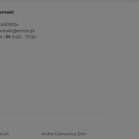
ontakt
24909134
ontakt@emoti.pl
 - Pt
9:00 - 17:00
ILVA
Arche Cukrownia Żnin