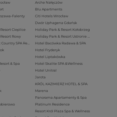
rocław
Arche Nałęczów
rt
Blu Apartments
arszawa-Falenty
Citi Hotels Wrocław
Dwór Uphagena Gdańsk
Resort Cieplice
Holiday Park & Resort Kołobrzeg
 Resort Rowy
Holiday Park & Resort Ustronie Morskie
Hotel Aubrecht Country SPA Resort
Hotel Bacówka Radawa & SPA
tok
Hotel Fryderyk
Hotel Liptakówka
Resort & Spa
Hotel Skalite SPA &Wellness
o
Hotel Unitral
Jarota
KRÓL KAZIMIERZ HOTEL & SPA
k
Marena
Panorama Apartamenty & Spa
Pobierowo
Platinum Residence
Resort Król Plaza Spa & Wellness