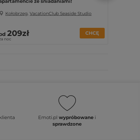
apartamencie ze śniadaniami!
apartam
Kołobrzeg
,
VacationClub Seaside Studio
Kołob
209zł
25
CHCĘ
od
od
za noc
za noc
klienta
Emoti.pl
wypróbowane
i
sprawdzone