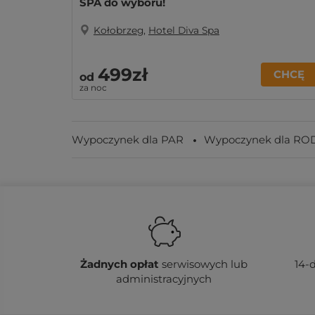
SPA do wyboru!
Kołobrzeg
,
Hotel Diva Spa
499zł
CHCĘ
od
za noc
Wypoczynek dla PAR
Wypoczynek dla RO
Żadnych
opłat
serwisowych lub
14-
administracyjnych