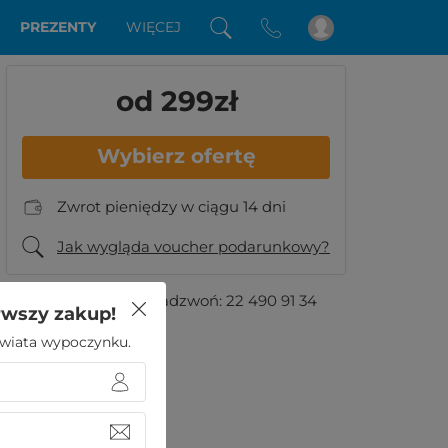
PREZENTY
WIĘCEJ
od 299
zł
Wybierz ofertę
Zwrot pieniędzy w ciągu 14 dni
Jak wygląda voucher podarunkowy?
Masz pytania?
Zadzwoń:
22 490 91 34
rwszy zakup!
 świata wypoczynku.