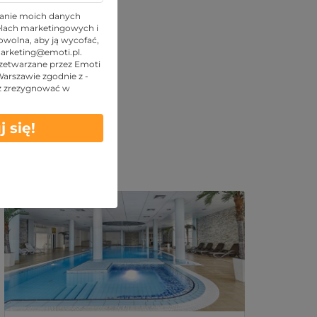
anie moich danych
lach marketingowych i
wolna, aby ją wycofać,
arketing@emoti.pl
.
zetwarzane przez Emoti
 Warszawie zgodnie z -
z zrezygnować w
j się!
Podobne oferty: