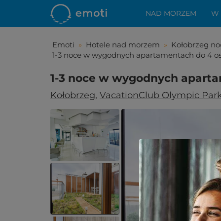
NAD MORZEM
W
Emoti
»
Hotele nad morzem
»
Kołobrzeg no
1-3 noce w wygodnych apartamentach do 4 o
1-3 noce w wygodnych aparta
Kołobrzeg
,
VacationClub Olympic Par
Spodo
Zostało Ci z