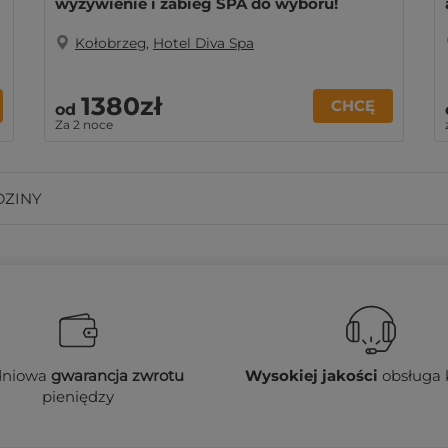
wyżywienie i zabieg SPA do wyboru!
Kołobrzeg
,
Hotel Diva Spa
1380zł
CHCĘ
od
Za 2 noce
DZINY
dniowa
gwarancja zwrotu
Wysokiej jakości
obsługa 
pieniędzy