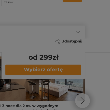
za noc
Udostępnij
od 299
zł
Wybierz ofertę
1-3 noce dla 2 os. w wygodnym
1-3 noc