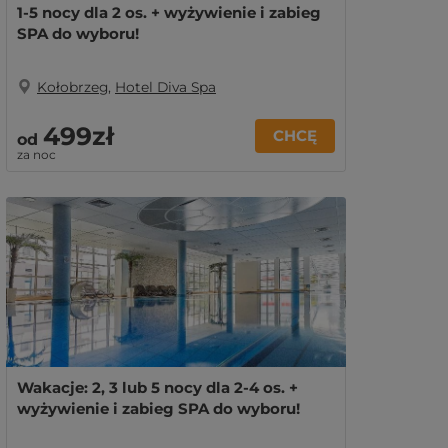
1-5 nocy dla 2 os. + wyżywienie i zabieg
SPA do wyboru!
Kołobrzeg
,
Hotel Diva Spa
499zł
CHCĘ
od
za noc
Wakacje: 2, 3 lub 5 nocy dla 2-4 os. +
wyżywienie i zabieg SPA do wyboru!