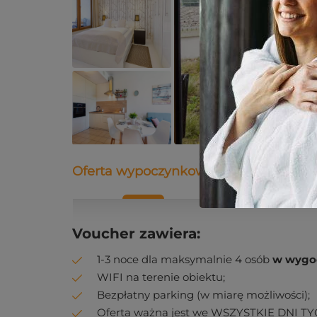
Oferta wypoczynkowa
Opis
Dane
Voucher zawiera:
1-3 noce dla maksymalnie 4 osób
w wygo
WIFI na terenie obiektu;
Bezpłatny parking (w miarę możliwości);
Oferta ważna jest we WSZYSTKIE DNI TY