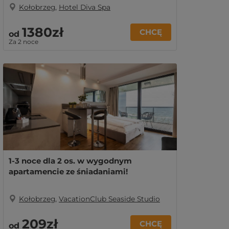
Kołobrzeg
,
Hotel Diva Spa
1380zł
CHCĘ
od
Za 2 noce
1-3 noce dla 2 os. w wygodnym
apartamencie ze śniadaniami!
Kołobrzeg
,
VacationClub Seaside Studio
209zł
CHCĘ
od