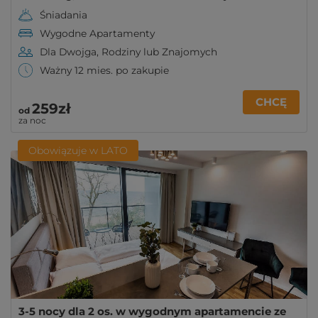
Śniadania
Wygodne Apartamenty
Dla Dwojga, Rodziny lub Znajomych
Ważny 12 mies. po zakupie
CHCĘ
259zł
od
za noc
Obowiązuje w LATO
3-5 nocy dla 2 os. w wygodnym apartamencie ze