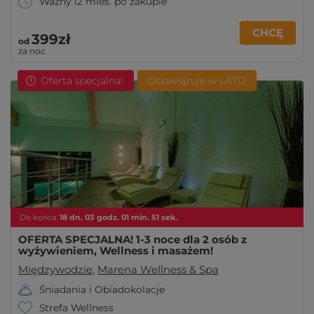
Ważny 12 mies. po zakupie
CHCĘ
399zł
od
za noc
Oferta specjalna!
Obowiązuje w LATO
Do końca:
18
dn.
03
godz.
01
min.
49
sek.
OFERTA SPECJALNA! 1-3 noce dla 2 osób z
wyżywieniem, Wellness i masażem!
Międzywodzie
,
Marena Wellness & Spa
Śniadania i Obiadokolacje
Strefa Wellness