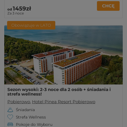
CHCĘ
1459zł
od
Za 3 noce
Obowiązuje w LATO
Sezon wysoki: 2-3 noce dla 2 osób + śniadania i
strefa wellness!
Pobierowo
,
Hotel Pinea Resort Pobierowo
Śniadania
Strefa Wellness
Pokoje do Wyboru