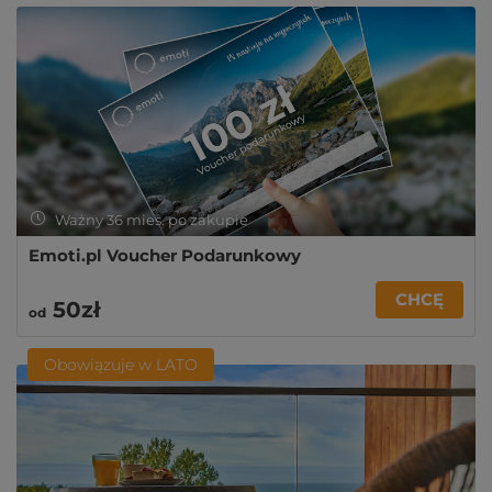
Ważny 36 mies. po zakupie
Emoti.pl Voucher Podarunkowy
CHCĘ
50zł
od
Obowiązuje w LATO