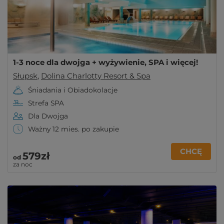
1-3 noce dla dwojga + wyżywienie, SPA i więcej!
Słupsk
,
Dolina Charlotty Resort & Spa
Śniadania i Obiadokolacje
Strefa SPA
Dla Dwojga
Ważny 12 mies. po zakupie
CHCĘ
579zł
od
za noc