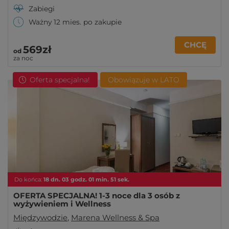
Zabiegi
Ważny 12 mies. po zakupie
CHCĘ
569zł
od
za noc
Oferta specjalna!
Obowiązuje w LATO
Do końca:
18
dn.
03
godz.
01
min.
49
sek.
OFERTA SPECJALNA! 1-3 noce dla 3 osób z
wyżywieniem i Wellness
Międzywodzie
,
Marena Wellness & Spa