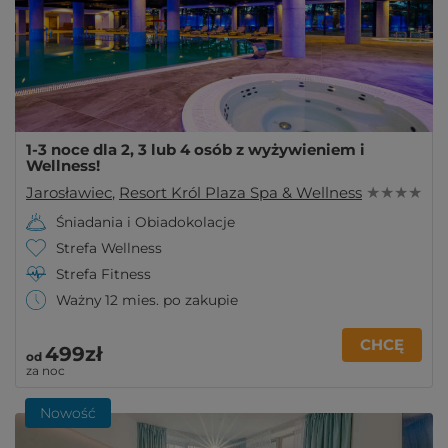
1-3 noce dla 2, 3 lub 4 osób z wyżywieniem i
Wellness!
Jarosławiec
,
Resort Król Plaza Spa & Wellness
★ ★ ★ ★
Śniadania i Obiadokolacje
Strefa Wellness
Strefa Fitness
Ważny 12 mies. po zakupie
CHCĘ
499zł
od
za noc
Nowość