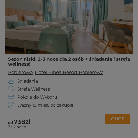
Sezon niski: 2-3 noce dla 2 osób + śniadania i strefa
wellness!
Pobierowo
,
Hotel Pinea Resort Pobierowo
Śniadania
Strefa Wellness
Pokoje do Wyboru
Ważny 12 mies. po zakupie
CHCĘ
738zł
od
Za 2 noce