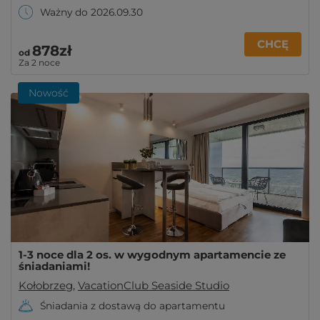
Ważny do 2026.09.30
CHCĘ
878zł
od
Za 2 noce
Nowość
1-3 noce dla 2 os. w wygodnym apartamencie ze
śniadaniami!
Kołobrzeg
,
VacationClub Seaside Studio
Śniadania z dostawą do apartamentu