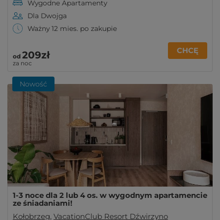
Wygodne Apartamenty
Dla Dwojga
Ważny 12 mies. po zakupie
CHCĘ
209zł
od
za noc
Nowość
1-3 noce dla 2 lub 4 os. w wygodnym apartamencie
ze śniadaniami!
Kołobrzeg
,
VacationClub Resort Dźwirzyno