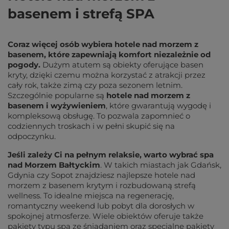
basenem i strefą SPA
Coraz więcej osób wybiera hotele nad morzem z
basenem, które zapewniają komfort niezależnie od
pogody.
Dużym atutem są obiekty oferujące basen
kryty, dzięki czemu można korzystać z atrakcji przez
cały rok, także zimą czy poza sezonem letnim.
Szczególnie popularne są
hotele nad morzem z
basenem i wyżywieniem
, które gwarantują wygodę i
kompleksową obsługę. To pozwala zapomnieć o
codziennych troskach i w pełni skupić się na
odpoczynku.
Jeśli zależy Ci na pełnym relaksie, warto wybrać spa
nad Morzem Bałtyckim
. W takich miastach jak Gdańsk,
Gdynia czy Sopot znajdziesz najlepsze hotele nad
morzem z basenem krytym i rozbudowaną strefą
wellness. To idealne miejsca na regenerację,
romantyczny weekend lub pobyt dla dorosłych w
spokojnej atmosferze. Wiele obiektów oferuje także
pakiety typu spa ze śniadaniem oraz specjalne pakiety