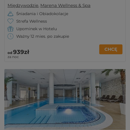
Międzywodzie
,
Marena Wellness & Spa
Śniadania i Obiadokolacje
Strefa Wellness
Upominek w Hotelu
Ważny 12 mies. po zakupie
CHCĘ
939zł
od
za noc