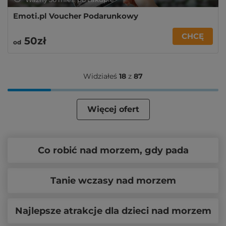
Emoti.pl Voucher Podarunkowy
CHCĘ
50zł
od
Widziałeś
18
z
87
Więcej ofert
Co robić nad morzem, gdy pada
Tanie wczasy nad morzem
Najlepsze atrakcje dla dzieci nad morzem