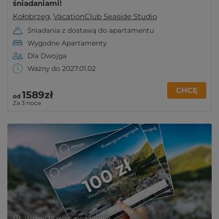
śniadaniami!
Kołobrzeg
,
VacationClub Seaside Studio
Śniadania z dostawą do apartamentu
Wygodne Apartamenty
Dla Dwojga
Ważny do 2027.01.02
CHCĘ
1589zł
od
Za 3 noce
Ważny 36 mies. po zakupie