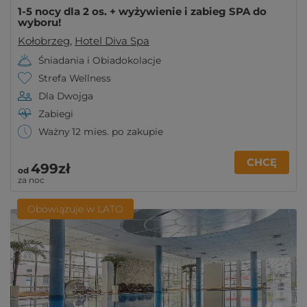
1-5 nocy dla 2 os. + wyżywienie i zabieg SPA do
wyboru!
Kołobrzeg
,
Hotel Diva Spa
Śniadania i Obiadokolacje
Strefa Wellness
Dla Dwojga
Zabiegi
Ważny 12 mies. po zakupie
CHCĘ
499zł
od
za noc
Obowiązuje w LATO