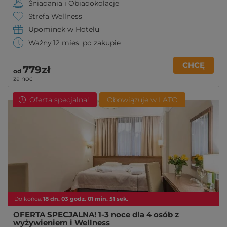
Śniadania i Obiadokolacje
Strefa Wellness
Upominek w Hotelu
Ważny 12 mies. po zakupie
CHCĘ
779zł
od
za noc
Oferta specjalna!
Obowiązuje w LATO
Do końca:
18
dn.
03
godz.
01
min.
49
sek.
OFERTA SPECJALNA! 1-3 noce dla 4 osób z
wyżywieniem i Wellness