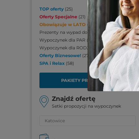
TOP oferty
(
25
)
Oferty Specjalne
(
21
)
Obowiązuje w LATO
(
170
)
Prezenty na wypad do SPA
(
110
)
Wypoczynek dla PAR
(
206
)
Wypoczynek dla RODZINY
(
139
)
Oferty Biznesowe!
(
27
)
SPA i Relax
(
58
)
PAKIETY PREZENTOWE
Znajdź ofertę
Setki propozycji na wypoczynek