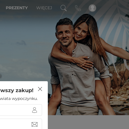
PREZENTY
WIĘCEJ
a
rwszy zakup!
 świata wypoczynku.