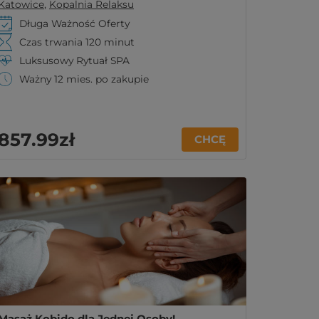
Katowice
,
Kopalnia Relaksu
Długa Ważność Oferty
Czas trwania 120 minut
Luksusowy Rytuał SPA
Ważny 12 mies. po zakupie
857
.99
zł
CHCĘ
Masaż Kobido dla Jednej Osoby!