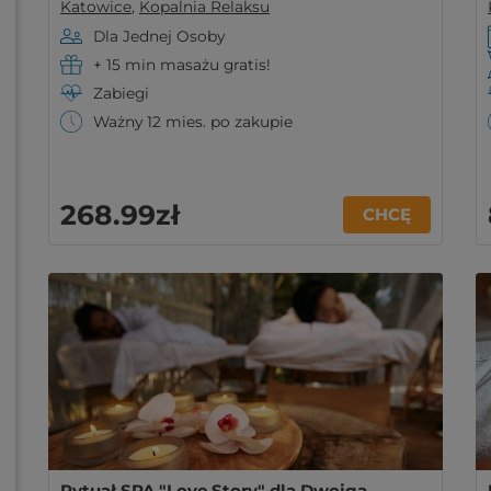
Katowice
,
Kopalnia Relaksu
Dla Jednej Osoby
+ 15 min masażu gratis!
Zabiegi
Ważny 12 mies. po zakupie
268
.99
zł
CHCĘ
Rytuał SPA "Love Story" dla Dwojga