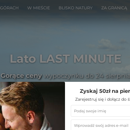
 GÓRACH
W MIEŚCIE
BLISKO NATURY
ZA GRANICĄ
Lato LAST MINUTE
Gorące ceny
wypoczynku do 24 sierpni
Zyskaj 50zł na pie
Zarejestruj się i dołącz do
Emoti
»
Weekend w Mieście
»
Hotele Katowice