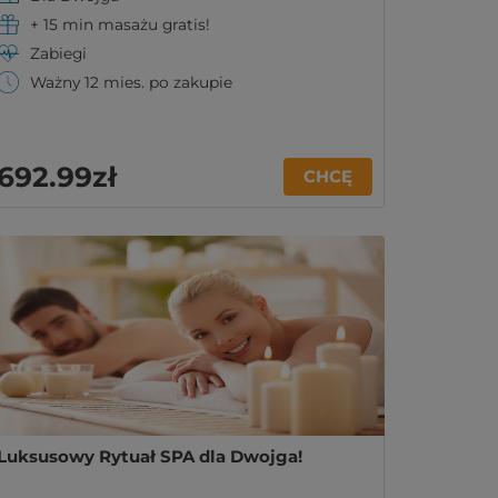
+ 15 min masażu gratis!
Zabiegi
Ważny 12 mies. po zakupie
692
.99
zł
CHCĘ
Luksusowy Rytuał SPA dla Dwojga!