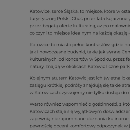
Katowice, serce Śląska, to miejsce, które w os
turystycznej Polski. Choć przez lata kojarzon
przez bogatą ofertę kulturalną, aż po malowni
co czyni to miejsce idealnym na każdą okazję
Katowice to miasto pełne kontrastów, gdzie n
jak i nowoczesne budynki, takie jak słynne C
kulturalnych, od koncertów w Spodku, przez fes
natury, znajdą w okolicach Katowic liczne par
Kolejnym atutem Katowic jest ich świetna lok
zasięgu krótkiej podróży znajdują się takie at
w Katowicach, zyskujemy nie tylko dostęp do 
Warto również wspomnieć o gościnności, z któr
Katowicach staje się wyjątkowym doświadczenie
zapewnią niezapomniane doznania kulinarne. P
pewnością doceni komfortowy odpoczynek w je