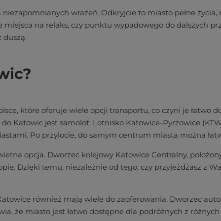
niezapomnianych wrażeń. Odkryjcie to miasto pełne życia, r
e miejsca na relaks, czy punktu wypadowego do dalszych prz
 duszą.
wic?
sce, które oferuje wiele opcji transportu, co czyni je łatw
do Katowic jest samolot. Lotnisko Katowice-Pyrzowice (KTW
 miastami. Po przylocie, do samym centrum miasta można ła
świetna opcja. Dworzec kolejowy Katowice Centralny, położ
ie. Dzięki temu, niezależnie od tego, czy przyjeżdżasz z Wa
 Katowice również mają wiele do zaoferowania. Dworzec aut
ia, że miasto jest łatwo dostępne dla podróżnych z różnych