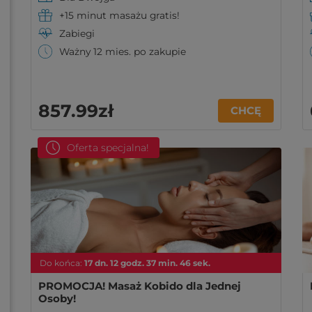
+15 minut masażu gratis!
Zabiegi
Ważny 12 mies. po zakupie
857
.99
zł
CHCĘ
Oferta specjalna!
Do końca:
17
dn.
12
godz.
37
min.
44
sek.
PROMOCJA! Masaż Kobido dla Jednej
Osoby!