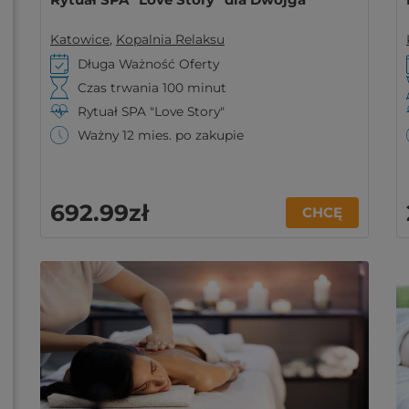
Katowice
,
Kopalnia Relaksu
Długa Ważność Oferty
Czas trwania 100 minut
Rytuał SPA "Love Story"
Ważny 12 mies. po zakupie
692
.99
zł
CHCĘ