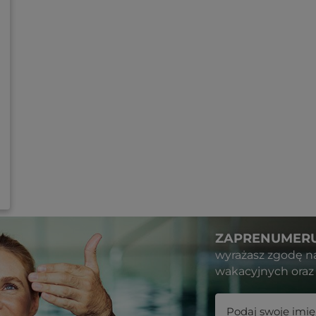
ZAPRENUMERU
wyrażasz zgodę n
wakacyjnych oraz 