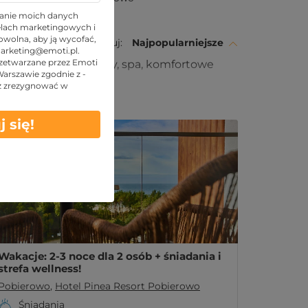
anie moich danych
o
lach marketingowych i
wolna, aby ją wycofać,
Sortuj:
Najpopularniejsze
arketing@emoti.pl
.
zetwarzane przez Emoti
0 m od plaży. Baseny, spa, komfortowe
 Warszawie zgodnie z -
z zrezygnować w
Obowiązuje w LATO
j się!
Wakacje: 2-3 noce dla 2 osób + śniadania i
strefa wellness!
Pobierowo
,
Hotel Pinea Resort Pobierowo
Śniadania