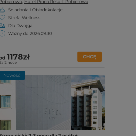
Pobierowo
,
Hotel Pinea Resort Pobierowo
Śniadania i Obiadokolacje
Strefa Wellness
Dla Dwojga
Ważny do 2026.09.30
1178zł
CHCĘ
od
Za 2 noce
Nowość
Sezon niski: 2-3 noce dla 2 osób +