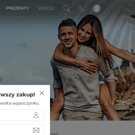
PREZENTY
WIĘCEJ
a
rwszy zakup!
 świata wypoczynku.
tel Pinea Resort Pobierowo