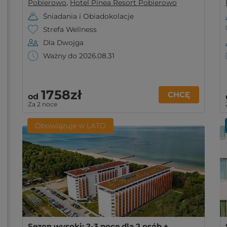
Pobierowo
,
Hotel Pinea Resort Pobierowo
Śniadania i Obiadokolacje
Strefa Wellness
Dla Dwojga
Ważny do 2026.08.31
1758zł
CHCĘ
od
Za 2 noce
Obowiązuje w LATO
Sezon wysoki: 2-3 noce dla 2 osób +