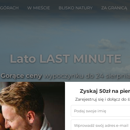
 GÓRACH
W MIEŚCIE
BLISKO NATURY
ZA GRANICĄ
Lato LAST MINUTE
Gorące ceny
wypoczynku do 24 sierpni
Zyskaj 50zł na pie
Zarejestruj się i dołącz do
Emoti
»
Hotele nad morzem
»
Pobierowo noclegi
»
Ho