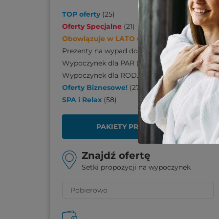
TOP oferty
(
25
)
Oferty Specjalne
(
21
)
Obowiązuje w LATO
(
170
)
Prezenty na wypad do SPA
(
110
)
Wypoczynek dla PAR
(
206
)
Wypoczynek dla RODZINY
(
139
)
Oferty Biznesowe!
(
27
)
SPA i Relax
(
58
)
PAKIETY PREZENTOWE
Znajdź ofertę
Setki propozycji na wypoczynek