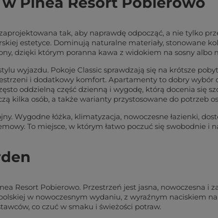
 w Pinea Resort Pobierowo
aprojektowana tak, aby naprawdę odpocząć, a nie tylko prze
kiej estetyce. Dominują naturalne materiały, stonowane kol
kony, dzięki którym poranna kawa z widokiem na sosny albo 
ylu wyjazdu. Pokoje Classic sprawdzają się na krótsze poby
strzeni i dodatkowy komfort. Apartamenty to dobry wybór dl
ęsto oddzielną część dzienną i wygodę, którą docenia się 
zą kilka osób, a także warianty przystosowane do potrzeb o
jny. Wygodne łóżka, klimatyzacja, nowoczesne łazienki, dost
lemowy. To miejsce, w którym łatwo poczuć się swobodnie i 
rden
nea Resort Pobierowo. Przestrzeń jest jasna, nowoczesna i 
i polskiej w nowoczesnym wydaniu, z wyraźnym naciskiem na 
tawców, co czuć w smaku i świeżości potraw.