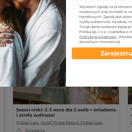
Wyrażam zgodę na przetwarz
Hotel Pinea Resort Pobierow
osobowych oraz kontakt w ce
handlowych. Zgoda jest dobro
Pobierowo
wyślij wiadomość na adres:
m
Twoje dane osobowe będą pr
PINEA Resort Pobierowo – 4★ hotel nad morzem, 2
Polska Sp. z o.o. z siedzibą w
apartamenty i relaks w pierwszej linii brzegowej.
Polityką prywatności
.
(Możes
Więcej
dowolnym momencie)
Nowość
Zarejestru
Sezon niski: 2-3 noce dla 2 osób + śniadania
i strefa wellness!
Pobierowo
,
Hotel Pinea Resort Pobierowo
Śniadania