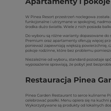
Apartamenty i pokoje
W Pinea Resort przestrzeń noclegowa została z
funkcjonalne i utrzymane w spokojnej, nadmors
środka dużo światła. Wiele z nich posiada bal
Do wyboru są różne warianty dopasowane do st
Premium oraz apartamenty oferują więcej prze
ponieważ zapewniają większą powierzchnię, cz
pokoje rodzinne, które bez problemu pomieszc
Niezależnie od wyboru, standard pozostaje spó
wyposażenie sprawiają, że pobyt jest bezprob
Restauracja Pinea Ga
Pinea Garden Restaurant to serce kulinarne Pi
celebrować posiłki. Menu opiera się na kuchn
Wykorzystywane są produkty od lokalnych dos