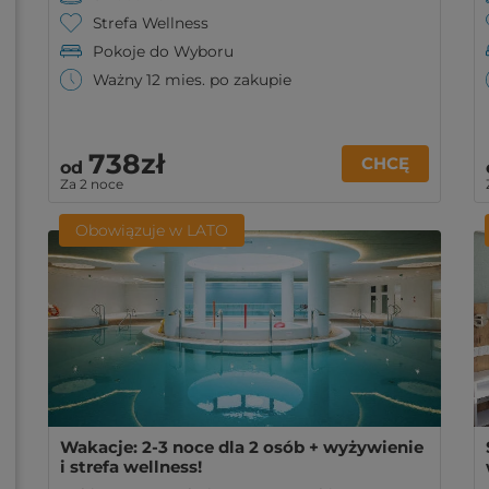
Strefa Wellness
Pokoje do Wyboru
Ważny 12 mies. po zakupie
738zł
CHCĘ
od
Za 2 noce
Obowiązuje w LATO
Wakacje: 2-3 noce dla 2 osób + wyżywienie
i strefa wellness!