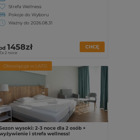
Strefa Wellness
Pokoje do Wyboru
Ważny do 2026.08.31
1458zł
CHCĘ
od
Za 2 noce
Obowiązuje w LATO
Sezon wysoki: 2-3 noce dla 2 osób +
wyżywienie i strefa wellness!