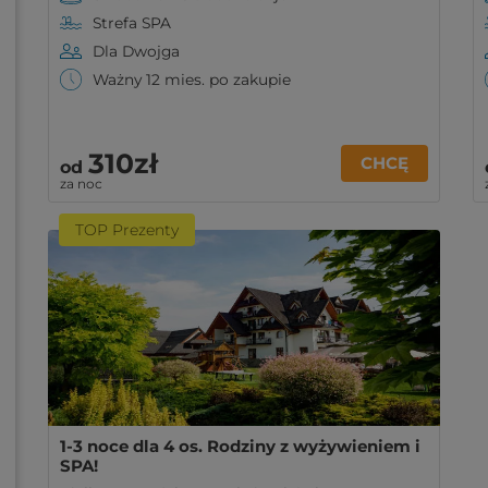
Strefa SPA
Dla Dwojga
Ważny 12 mies. po zakupie
310zł
CHCĘ
od
za noc
TOP Prezenty
1-3 noce dla 4 os. Rodziny z wyżywieniem i
SPA!