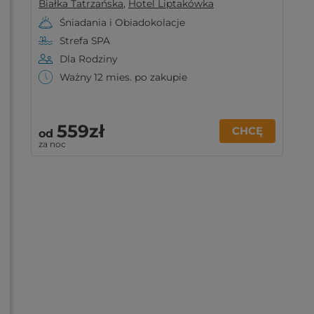
Białka Tatrzańska
,
Hotel Liptakówka
Śniadania i Obiadokolacje
Strefa SPA
Dla Rodziny
Ważny 12 mies. po zakupie
559zł
CHCĘ
od
za noc