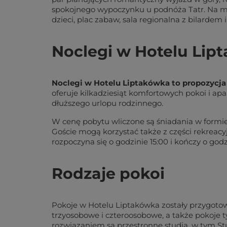
spokojnego wypoczynku u podnóża Tatr. Na mie
dzieci, plac zabaw, sala regionalna z bilardem
Noclegi w Hotelu Lip
Noclegi w Hotelu Liptakówka to propozycja dl
oferuje kilkadziesiąt komfortowych pokoi i 
dłuższego urlopu rodzinnego.
W cenę pobytu wliczone są śniadania w formie
Goście mogą korzystać także z części rekreac
rozpoczyna się o godzinie 15:00 i kończy o god
Rodzaje pokoi
Pokoje w Hotelu Liptakówka zostały przygotow
trzyosobowe i czteroosobowe, a także pokoje 
rozwiązaniem są przestronne studia, w tym St