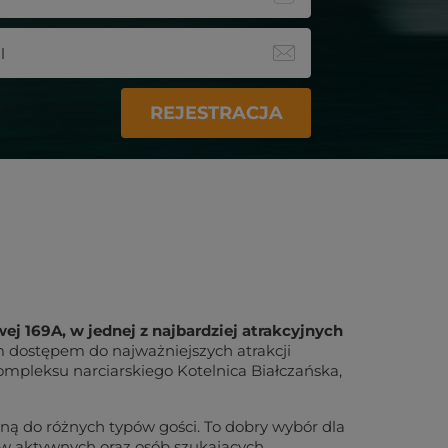
REJESTRACJA
j 169A, w jednej z najbardziej atrakcyjnych
m dostępem do najważniejszych atrakcji
ompleksu narciarskiego Kotelnica Białczańska,
ą do różnych typów gości. To dobry wybór dla
tów aktywnych oraz osób szukających