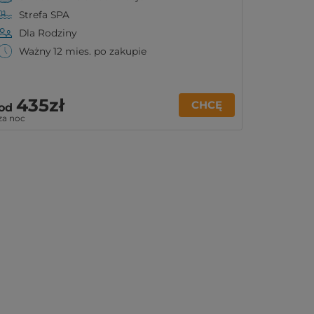
Strefa SPA
Dla Rodziny
Ważny 12 mies. po zakupie
435zł
CHCĘ
od
za noc