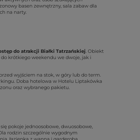
ezonowy basen zewnętrzny, sala zabaw dla
ch na narty.
tęp do atrakcji Białki Tatrzańskiej
. Obiekt
do krótkiego weekendu we dwoje, jak i
rzed wyjściem na stok, w góry lub do term.
parkingu. Doba hotelowa w Hotelu Liptakówka
 sezonu oraz wybranego pakietu.
ą się pokoje jednoosobowe, dwuosobowe,
 Dla rodzin szczególnie wygodnym
ią, łazienką z wanną i garderobą.