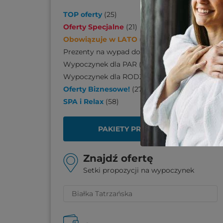
TOP oferty
(
25
)
Oferty Specjalne
(
21
)
Obowiązuje w LATO
(
170
)
Prezenty na wypad do SPA
(
110
)
Wypoczynek dla PAR
(
206
)
Wypoczynek dla RODZINY
(
139
)
Oferty Biznesowe!
(
27
)
SPA i Relax
(
58
)
PAKIETY PREZENTOWE
Znajdź ofertę
Setki propozycji na wypoczynek