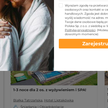
Wyrażam zgodę na przetwarz
Hotel Liptakówka
osobowych oraz kontakt w ce
handlowych. Zgoda jest dobro
Białka Tatrzańska
wyślij wiadomość na adres:
m
Twoje dane osobowe będą pr
Hotel Liptakówka w Białce Tatrzańskiej to wyjątk
Polska Sp. z o.o. z siedzibą w
relaks. Wybierzcie niezapomniany relaks!
Polityką prywatności
.
(Możes
Więcej
dowolnym momencie)
TOP Prezenty
Zarejestru
1-3 noce dla 2 os. z wyżywieniem i SPA!
Białka Tatrzańska
,
Hotel Liptakówka
Śniadania i Obiadokolacje