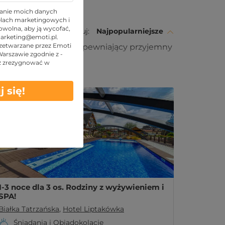
anie moich danych
lach marketingowych i
wolna, aby ją wycofać,
Sortuj:
Najpopularniejsze
arketing@emoti.pl
.
zetwarzane przez Emoti
owy hotel w górach, zapewniający przyjemny
 Warszawie zgodnie z -
z zrezygnować w
TOP Prezenty
j się!
1-3 noce dla 3 os. Rodziny z wyżywieniem i
SPA!
Białka Tatrzańska
,
Hotel Liptakówka
Śniadania i Obiadokolacje