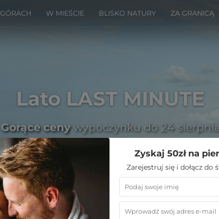
 GÓRACH
W MIEŚCIE
BLISKO NATURY
ZA GRANICĄ
Lato LAST MINUTE
Gorące ceny
wypoczynku do 24 sierpni
Zyskaj 50zł na pie
Zarejestruj się i dołącz do
Emoti
»
Noclegi w górach
»
Białka Tatrzańska noclegi