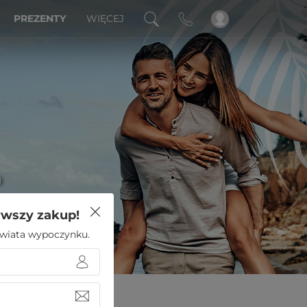
PREZENTY
WIĘCEJ
a
rwszy zakup!
 świata wypoczynku.
»
Hotel Liptakówka