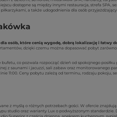
jscu dostępne są między innymi restauracja, strefa SPA, s
 i piłkarzykami, a także udogodnienia dla osób przyjeżdżający
takówka
a osób, które cenią wygodę, dobrą lokalizację i łatwy dos
apartamentów, dzięki czemu można dopasować pobyt zarówno 
 bufetu, co pozwala rozpocząć dzień od spokojnego posiłku p
yjnej z saunami i jacuzzi, sali zabaw oraz monitorowanego 
zinie 11:00. Ceny pobytu zależą od terminu, rodzaju pokoju,
ane z myślą o różnych potrzebach gości. W ofercie znajduj
typu studio oraz warianty Lux o podwyższonym standardzie.
udio Superior z częścią dzienną, aneksem kuchennym, sypialn