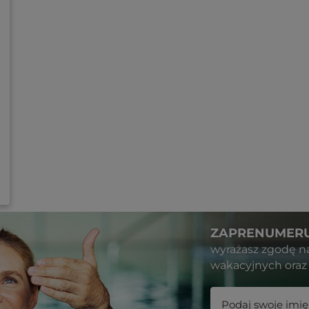
ZAPRENUMERU
wyrażasz zgodę n
wakacyjnych oraz 