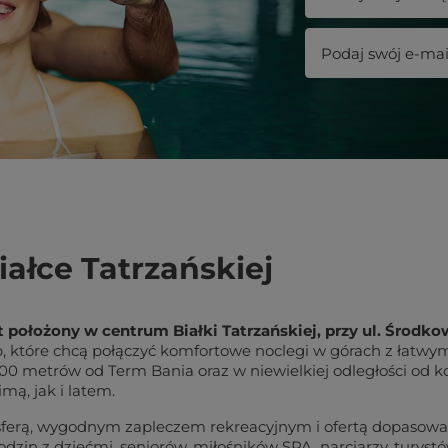
ałce Tatrzańskiej
ołożony w centrum Białki Tatrzańskiej, przy ul. Środkowe
, które chcą połączyć komfortowe noclegi w górach z łatwy
300 metrów od Term Bania oraz w niewielkiej odległości od k
mą, jak i latem.
sferą, wygodnym zapleczem rekreacyjnym i ofertą dopasowan
dzin z dziećmi, seniorów, miłośników SPA, narciarzy, turys