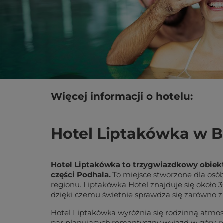
Więcej informacji o hotelu:
Hotel Liptakówka w Bi
Hotel Liptakówka to trzygwiazdkowy obiekt p
części Podhala.
To miejsce stworzone dla osób
regionu. Liptakówka Hotel znajduje się około 
dzięki czemu świetnie sprawdza się zarówno zi
Hotel Liptakówka wyróżnia się rodzinną atmo
par planujących romantyczny wyjazd w góry, ro