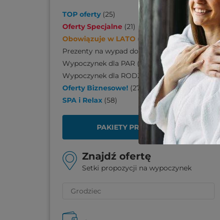
TOP oferty
(
25
)
Oferty Specjalne
(
21
)
Obowiązuje w LATO
(
170
)
Prezenty na wypad do SPA
(
110
)
Wypoczynek dla PAR
(
206
)
Wypoczynek dla RODZINY
(
139
)
Oferty Biznesowe!
(
27
)
SPA i Relax
(
58
)
PAKIETY PREZENTOWE
Znajdź ofertę
Setki propozycji na wypoczynek