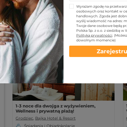
Wyrażam zgodę na przetwarz
Hotele Grodziec
osobowych oraz kontakt w ce
handlowych. Zgoda jest dobro
Wybieraj z
2
oferty wypoczynkowe Emoti.pl
wyślij wiadomość na adres:
m
Grodziec to przyjazne i spokojne miasto. Zarezerwu
Twoje dane osobowe będą pr
Polska Sp. z o.o. z siedzibą w
noclegi, hotele. Grodziec czeka!
Polityką prywatności
.
(Możes
Więcej
dowolnym momencie)
Obowiązuje w LATO
Zarejestru
1-3 noce dla dwojga z wyżywieniem,
Wellness i prywatną plażą!
Grodziec
,
Bajka Hotel & Resort
Śniadania i Obiadokolacje