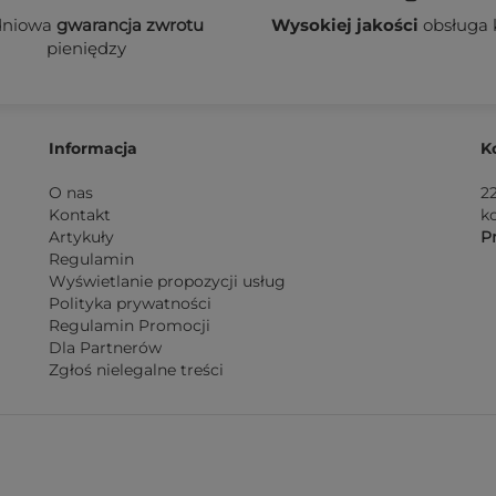
dniowa
gwarancja zwrotu
Wysokiej jakości
obsługa 
pieniędzy
Informacja
K
O nas
2
Kontakt
k
Artykuły
Pn
Regulamin
Wyświetlanie propozycji usług
Polityka prywatności
Regulamin Promocji
Dla Partnerów
Zgłoś nielegalne treści