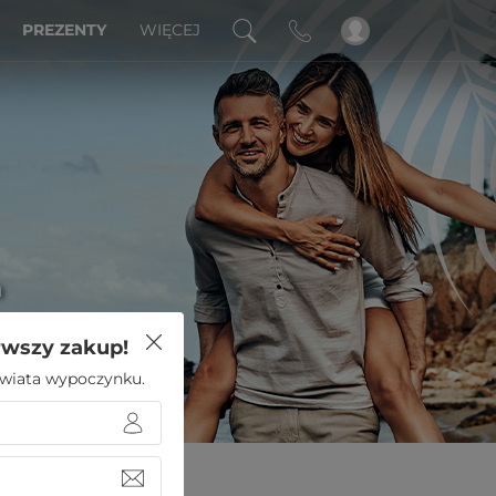
PREZENTY
WIĘCEJ
a
rwszy zakup!
 świata wypoczynku.