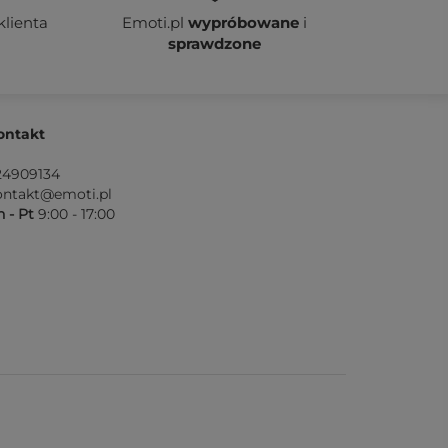
klienta
Emoti.pl
wypróbowane
i
sprawdzone
ontakt
24909134
ontakt@emoti.pl
 - Pt
9:00 - 17:00