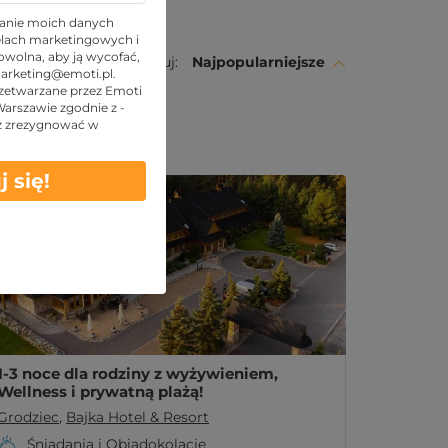
anie moich danych
lach marketingowych i
wolna, aby ją wycofać,
Sortuj:
Najpopularniejsze
arketing@emoti.pl
.
j swój pobyt -
zetwarzane przez Emoti
 Warszawie zgodnie z -
z zrezygnować w
Obowiązuje w LATO
j się!
1-3 noce dla rodziny z wyżywieniem,
Wellness i prywatną plażą!
Grodziec
,
Bajka Hotel & Resort
Śniadania i Obiadokolacje