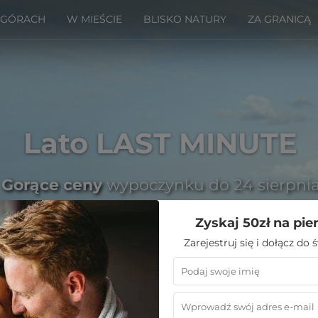
 GÓRACH
W MIEŚCIE
BLISKO NATURY
ZA GRANICĄ
Lato LAST MINUTE
Gorące ceny
wypoczynku do 24 sierpni
Zyskaj 50zł na pie
Zarejestruj się i dołącz do
Emoti
»
Hotel blisko natury
»
Hotele Grodziec