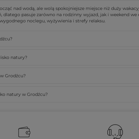
począć nad wodą, ale wolą spokojniejsze miejsce niż duży wakacy
ń, dlatego pasuje zarówno na rodzinny wyjazd, jak i weekend we 
 wygodnego noclegu, wyżywienia i strefy relaksu.
odźcu?
lisko natury?
 w Grodźcu?
ko natury w Grodźcu?