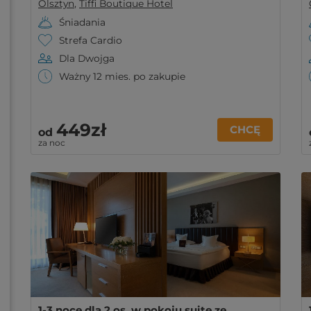
Olsztyn
,
Tiffi Boutique Hotel
Śniadania
Strefa Cardio
Dla Dwojga
Ważny 12 mies. po zakupie
449zł
CHCĘ
od
za noc
1-3 noce dla 2 os. w pokoju suite ze