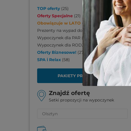
TOP oferty
(
25
)
Oferty Specjalne
(
21
)
Obowiązuje w LATO
(
170
)
Prezenty na wypad do SPA
(
110
)
Wypoczynek dla PAR
(
206
)
Wypoczynek dla RODZINY
(
139
)
Oferty Biznesowe!
(
27
)
SPA i Relax
(
58
)
PAKIETY PREZENTOWE
Znajdź ofertę
Setki propozycji na wypoczynek