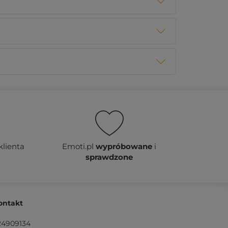
klienta
Emoti.pl
wypróbowane
i
sprawdzone
ontakt
24909134