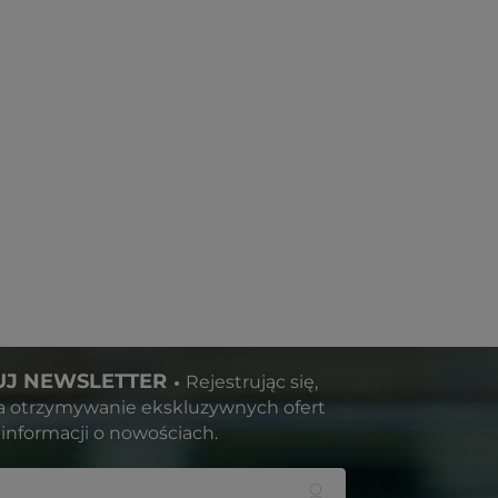
J NEWSLETTER
Rejestrując się,
a otrzymywanie ekskluzywnych ofert
informacji o nowościach.