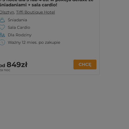
śniadaniami + sala cardio!
Olsztyn
,
Tiffi Boutique Hotel
Śniadania
Sala Cardio
Dla Rodziny
Ważny 12 mies. po zakupie
849zł
CHCĘ
od
za noc