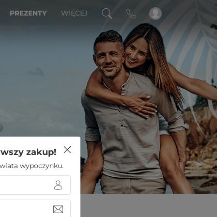
PREZENTY
WIĘCEJ
a
rwszy zakup!
 świata wypoczynku.
Boutique Hotel