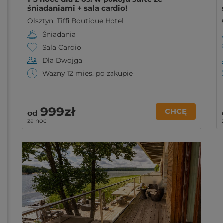
śniadaniami + sala cardio!
Olsztyn
,
Tiffi Boutique Hotel
Śniadania
Sala Cardio
Dla Dwojga
Ważny 12 mies. po zakupie
999zł
CHCĘ
od
za noc