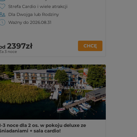
Strefa Cardio i wiele atrakcji
Dla Dwojga lub Rodziny
Ważny do 2026.08.31
2397zł
CHCĘ
od
Za 3 noce
1-3 noce dla 2 os. w pokoju deluxe ze
śniadaniami + sala cardio!