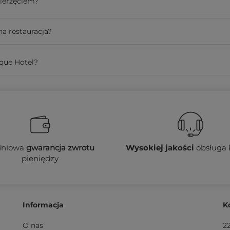
wierzęciem?
na restauracja?
ique Hotel?
dniowa
gwarancja zwrotu
Wysokiej jakości
obsługa 
pieniędzy
Informacja
K
O nas
2