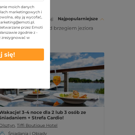
anie moich danych
lach marketingowych i
wolna, aby ją wycofać,
Sortuj:
Najpopularniejsze
arketing@emoti.pl
.
zetwarzane przez Emoti
kt, mieszczący się nad brzegiem jeziora
 Warszawie zgodnie z -
ść natury!
z zrezygnować w
Obowiązuje w LATO
j się!
Wakacje! 3-4 noce dla 2 lub 3 osób ze
śniadaniem + Strefa Cardio!
Olsztyn
,
Tiffi Boutique Hotel
Śniadania i Obiady