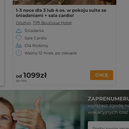
1-3 noce dla 3 lub 4 os. w pokoju suite ze
śniadaniami + sala cardio!
Olsztyn
,
Tiffi Boutique Hotel
Śniadania
Sala Cardio
Dla Rodziny
Ważny 12 mies. po zakupie
1099zł
CHCĘ
od
za noc
ZAPRENUMERU
wyrażasz zgodę n
wakacyjnych oraz 