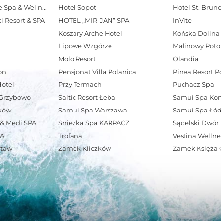
Hotel Solar Palace Spa & Wellness
Hotel Sopot
Hotel St. Brun
ki Resort & SPA
HOTEL „MIR-JAN” SPA
InVite
Koszary Arche Hotel
Końska Dolina
Lipowe Wzgórze
Malinowy Poto
Molo Resort
Olandia
on
Pensjonat Villa Polanica
Pinea Resort 
Hotel
Przy Termach
Puchacz Spa
a Grzybowo
Saltic Resort Łeba
Samui Spa Kon
zków
Samui Spa Warszawa
Samui Spa Łó
 & Medi SPA
Snieżka Spa KARPACZ
Sądelski Dwór
PA
Trofana
Vestina Wellne
Staw
Zamek Kliczków
Zamek Księża 