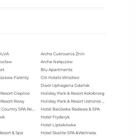
ILVA
Arche Cukrownia Żnin
rocław
Arche Nałęczów
rt
Blu Apartments
arszawa-Falenty
Citi Hotels Wrocław
Dwór Uphagena Gdańsk
Resort Cieplice
Holiday Park & Resort Kołobrzeg
 Resort Rowy
Holiday Park & Resort Ustronie Morskie
Hotel Aubrecht Country SPA Resort
Hotel Bacówka Radawa & SPA
tok
Hotel Fryderyk
Hotel Liptakówka
Resort & Spa
Hotel Skalite SPA &Wellness