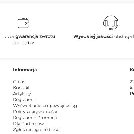
dniowa
gwarancja zwrotu
Wysokiej jakości
obsługa 
pieniędzy
Informacja
K
O nas
2
Kontakt
k
Artykuły
Pn
Regulamin
Wyświetlanie propozycji usług
Polityka prywatności
Regulamin Promocji
Dla Partnerów
Zgłoś nielegalne treści