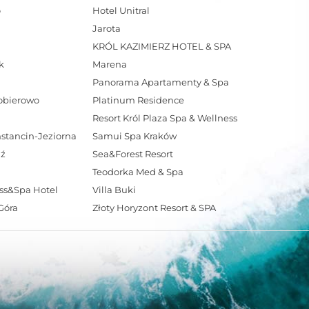
o
Hotel Unitral
Jarota
KRÓL KAZIMIERZ HOTEL & SPA
k
Marena
Panorama Apartamenty & Spa
Pobierowo
Platinum Residence
Resort Król Plaza Spa & Wellness
stancin-Jeziorna
Samui Spa Kraków
dź
Sea&Forest Resort
Teodorka Med & Spa
ss&Spa Hotel
Villa Buki
Góra
Złoty Horyzont Resort & SPA