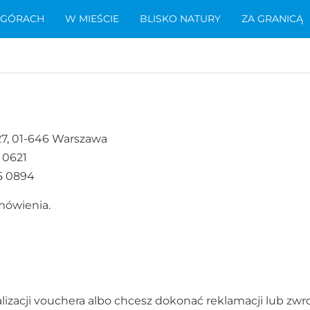
 GÓRACH
W MIEŚCIE
BLISKO NATURY
ZA GRANICĄ
 27, 01-646 Warszawa
 0621
5 0894
mówienia.
lizacji vouchera albo chcesz dokonać reklamacji lub zwro