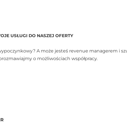
OJE USŁUGI DO NASZEJ OFERTY
k wypoczynkowy? A może jesteś revenue managerem i sz
porozmawiajmy o możliwościach współpracy.
PR