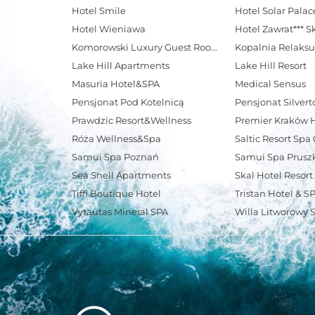
Hotel Smile
Hotel Wieniawa
Hotel Zawrat*** S
Komorowski Luxury Guest Rooms
Kopalnia Relaksu
Lake Hill Apartments
Lake Hill Resort
Masuria Hotel&SPA
Medical Sensus
Pensjonat Pod Kotelnicą
Pensjonat Silvert
Prawdzic Resort&Wellness
Premier Kraków 
Róża Wellness&Spa
Saltic Resort Sp
Samui Spa Poznań
Samui Spa Prus
Sea Shell Apartments
Skal Hotel Resort
Tiffi Boutique Hotel
Tristan Hotel & S
Vytautas Mineral SPA
Willa Litworowy 