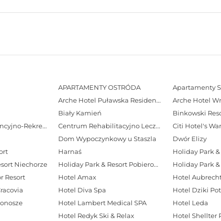
APARTAMENTY OSTRÓDA
Apartamenty S
Arche Hotel Puławska Residence
Arche Hotel W
Biały Kamień
Binkowski Reso
Centrum Konferencyjno-Rekreacyjne Geovita w Zakopanem
Centrum Rehabilitacyjno Lecznicze Rezydencja LIVE
Citi Hotel's W
Dom Wypoczynkowy u Staszla
Dwór Elizy
ort
Harnaś
Holiday Park & 
esort Niechorze
Holiday Park & Resort Pobierowo
Holiday Park &
r Resort
Hotel Amax
Cracovia
Hotel Diva Spa
Hotel Dziki Po
konosze
Hotel Lambert Medical SPA
Hotel Leda
Hotel Redyk Ski & Relax
Hotel Shellter 