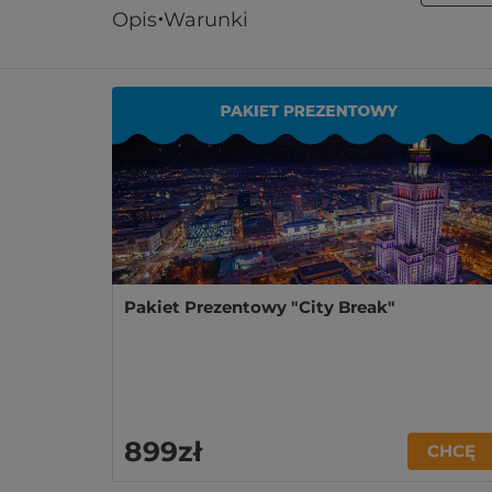
Opis
Warunki
Podobne oferty
Pakiet Prezentowy "City Break"
899zł
CHCĘ