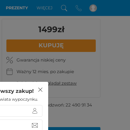
PREZENTY
WIĘCEJ
1499zł
KUPUJĘ
Gwarancja niskiej ceny
Ważny 12 mies. po zakupie
Jak będzie wyglądał zestaw
upominkowy?
rwszy zakup!
 świata wypoczynku.
Masz pytania?
Zadzwoń:
22 490 91 34
Podobne oferty: