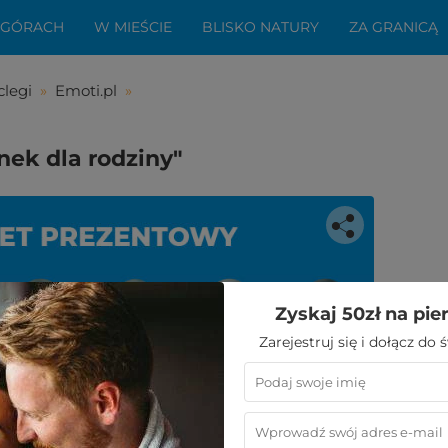
 GÓRACH
W MIEŚCIE
BLISKO NATURY
ZA GRANICĄ
legi
»
Emoti.pl
»
ek dla rodziny"
bała Ci się ta oferta?
Zyskaj 50zł na pie
aledwie kilka kroków do niezwykłego
Zarejestruj się i dołącz do
wypoczynku