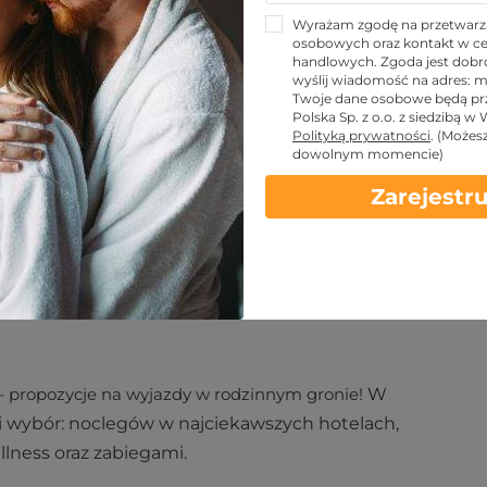
Wyrażam zgodę na przetwarz
osobowych oraz kontakt w ce
handlowych. Zgoda jest dobro
KUPUJĘ
wyślij wiadomość na adres:
m
Twoje dane osobowe będą pr
Polska Sp. z o.o. z siedzibą w
Polityką prywatności
.
(Możes
dowolnym momencie)
Zarejestru
– propozycje na wyjazdy w rodzinnym gronie!
W
 wybór: noclegów w najciekawszych hotelach,
llness oraz zabiegami.