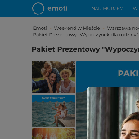
NAD MORZEM
W
Emoti
»
Weekend w Mieście
»
Warszawa noc
Pakiet Prezentowy "Wypoczynek dla rodziny"
Pakiet Prezentowy "Wypoczyn
Spodo
Zostało Ci z