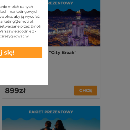
anie moich danych
lach marketingowych i
wolna, aby ją wycofać,
arketing@emoti.pl
.
zetwarzane przez Emoti
 Warszawie zgodnie z -
z zrezygnować w
j się!
Pakiet Prezentowy "City Break"
899zł
CHCĘ