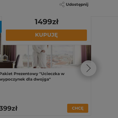
Udostępnij
1499zł
KUPUJĘ
Pakiet Prezentowy "Ucieczka w
Pakiet
wypoczynek dla dwojga"
dla dwo
399zł
999z
CHCĘ