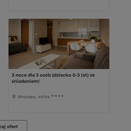
3 noce dla 3 osób (dziecko 0-3 lat) ze
śniadaniem!
★ ★ ★ ★
Wrocław, InVite
ej ofert