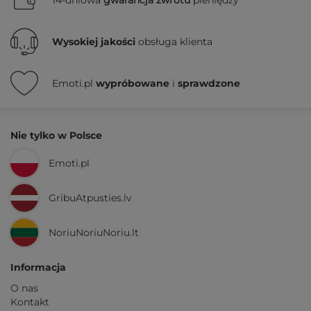
Wysokiej jakości
obsługa klienta
Emoti.pl
wypróbowane
i
sprawdzone
Nie tylko w Polsce
Emoti.pl
GribuAtpusties.lv
NoriuNoriuNoriu.lt
Informacja
O nas
Kontakt