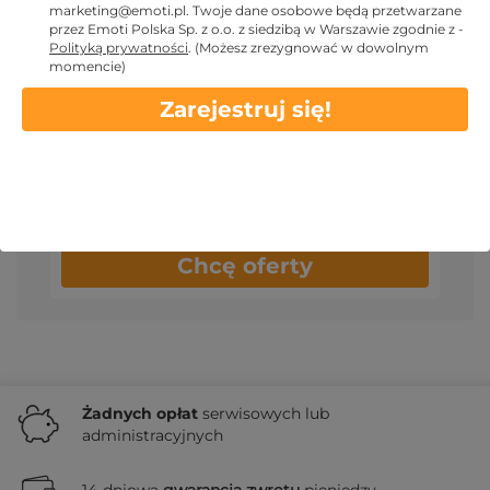
marketing@emoti.pl
. Twoje dane osobowe będą przetwarzane
nowościach oraz pytań za pośrednictwem poczty
przez Emoti Polska Sp. z o.o. z siedzibą w Warszawie zgodnie z -
elektronicznej.
Polityką prywatności
.
(Możesz zrezygnować w dowolnym
momencie)
Zarejestruj się!
Potwierdzam, że mam 18 lat lub więcej i
akceptuję Emoti.pl
Regulamin
i zgadzam
się z
Polityką prywatności
(wymagane)
Chcę oferty
Żadnych
opłat
serwisowych lub
administracyjnych
14-dniowa
gwarancja zwrotu
pieniędzy