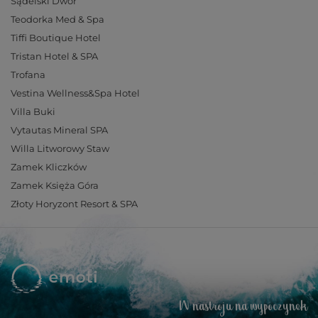
Sądelski Dwór
Teodorka Med & Spa
Tiffi Boutique Hotel
Tristan Hotel & SPA
Trofana
Vestina Wellness&Spa Hotel
Villa Buki
Vytautas Mineral SPA
Willa Litworowy Staw
Zamek Kliczków
Zamek Księża Góra
Złoty Horyzont Resort & SPA
W nastroju na wypoczynek