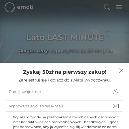
Lato LAST MINUTE
Gorące ceny
wypoczynku do 24 sierpnia
Zyskaj 50zł na pierwszy zakup!
Filtruj
Zarejestruj się i dołącz do świata wypoczynku.
Emoti
»
Noclegi w górach
»
Szklarska Poręba noclegi
»
Happy Valley Resort
Happy Valley Resort
Wyrażam zgodę na przetwarzanie moich danych osobowych
oraz kontakt w celach marketingowych i handlowych. Zgoda
Szklarska Poręba
jest dobrowolna, aby ją wycofać, wyślij wiadomość na adres: