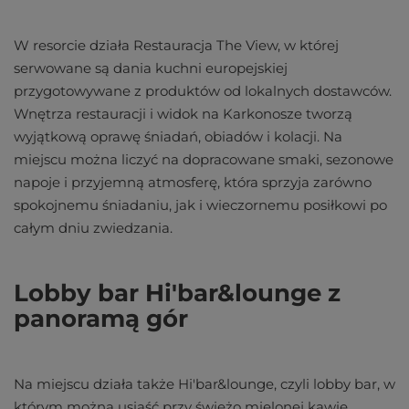
W resorcie działa Restauracja The View, w której
serwowane są dania kuchni europejskiej
przygotowywane z produktów od lokalnych dostawców.
Wnętrza restauracji i widok na Karkonosze tworzą
wyjątkową oprawę śniadań, obiadów i kolacji. Na
miejscu można liczyć na dopracowane smaki, sezonowe
napoje i przyjemną atmosferę, która sprzyja zarówno
spokojnemu śniadaniu, jak i wieczornemu posiłkowi po
całym dniu zwiedzania.
Lobby bar Hi'bar&lounge z
panoramą gór
Na miejscu działa także Hi'bar&lounge, czyli lobby bar, w
którym można usiąść przy świeżo mielonej kawie,