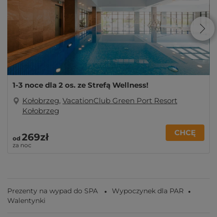
1-3 noce dla 2 os. ze Strefą Wellness!
Kołobrzeg
,
VacationClub Green Port Resort
Kołobrzeg
CHCĘ
269zł
od
za noc
Prezenty na wypad do SPA
Wypoczynek dla PAR
Walentynki