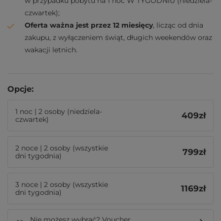
w przypadku pobytu na 1 noc W TYGODNIU (niedziela-
czwartek);
Oferta ważna jest przez 12 miesięcy
, licząc od dnia
zakupu, z wyłączeniem świąt, długich weekendów oraz
wakacji letnich.
Opcje:
1 noc | 2 osoby (niedziela-
409
zł
czwartek)
2 noce | 2 osoby (wszystkie
799
zł
dni tygodnia)
3 noce | 2 osoby (wszystkie
1169
zł
dni tygodnia)
Nie możesz wybrać? Voucher