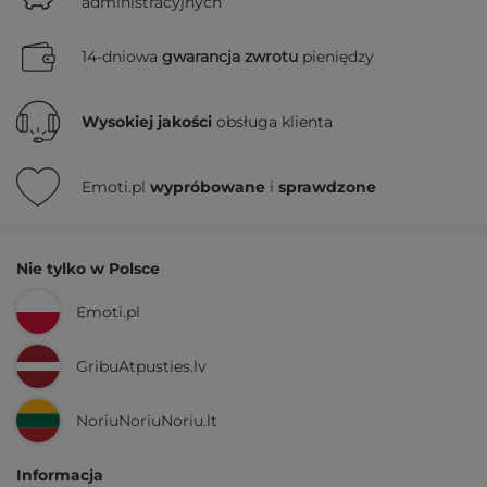
administracyjnych
14-dniowa
gwarancja zwrotu
pieniędzy
Wysokiej jakości
obsługa klienta
Emoti.pl
wypróbowane
i
sprawdzone
Nie tylko w Polsce
Emoti.pl
GribuAtpusties.lv
NoriuNoriuNoriu.lt
Informacja