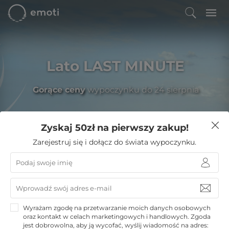
Lato LAST MINUTE
Gorące ceny
wypoczynku do 24 sierpnia
Zyskaj 50zł na pierwszy zakup!
Filtruj
Zarejestruj się i dołącz do świata wypoczynku.
Emoti
»
Hotele nad morzem
»
Grzybowo noclegi
Grzybowo noclegi
Wybieraj z
3
oferty wypoczynkowe Emoti.pl
Wyrażam zgodę na przetwarzanie moich danych osobowych
oraz kontakt w celach marketingowych i handlowych. Zgoda
Morze Bałtyckie czeka właśnie na Ciebie. Grzybowo -
jest dobrowolna, aby ją wycofać, wyślij wiadomość na adres: