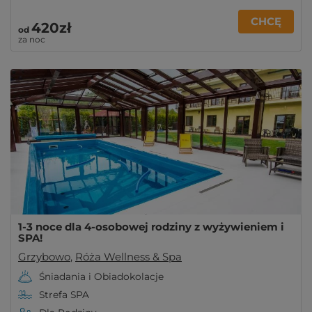
CHCĘ
420zł
od
za noc
1-3 noce dla 4-osobowej rodziny z wyżywieniem i
SPA!
Grzybowo
,
Róża Wellness & Spa
Śniadania i Obiadokolacje
Strefa SPA