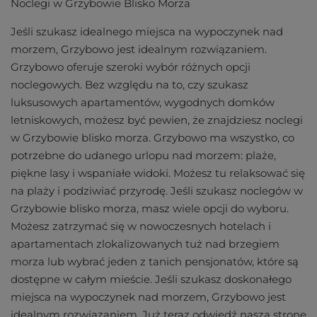
Noclegi w Grzybowie Blisko Morza
Jeśli szukasz idealnego miejsca na wypoczynek nad
morzem, Grzybowo jest idealnym rozwiązaniem.
Grzybowo oferuje szeroki wybór różnych opcji
noclegowych. Bez względu na to, czy szukasz
luksusowych apartamentów, wygodnych domków
letniskowych, możesz być pewien, że znajdziesz noclegi
w Grzybowie blisko morza. Grzybowo ma wszystko, co
potrzebne do udanego urlopu nad morzem: plaże,
piękne lasy i wspaniałe widoki. Możesz tu relaksować się
na plaży i podziwiać przyrodę. Jeśli szukasz noclegów w
Grzybowie blisko morza, masz wiele opcji do wyboru.
Możesz zatrzymać się w nowoczesnych hotelach i
apartamentach zlokalizowanych tuż nad brzegiem
morza lub wybrać jeden z tanich pensjonatów, które są
dostępne w całym mieście. Jeśli szukasz doskonałego
miejsca na wypoczynek nad morzem, Grzybowo jest
idealnym rozwiązaniem. Już teraz odwiedź naszą stronę