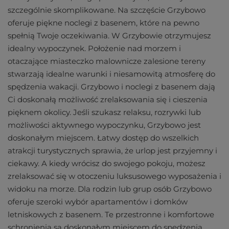
szczególnie skomplikowane. Na szczęście Grzybowo
oferuje piękne noclegi z basenem, które na pewno
spełnią Twoje oczekiwania. W Grzybowie otrzymujesz
idealny wypoczynek. Położenie nad morzem i
otaczające miasteczko malownicze zalesione tereny
stwarzają idealne warunki i niesamowitą atmosferę do
spędzenia wakacji. Grzybowo i noclegi z basenem dają
Ci doskonałą możliwość zrelaksowania się i cieszenia
pięknem okolicy. Jeśli szukasz relaksu, rozrywki lub
możliwości aktywnego wypoczynku, Grzybowo jest
doskonałym miejscem. Łatwy dostęp do wszelkich
atrakcji turystycznych sprawia, że urlop jest przyjemny i
ciekawy. A kiedy wrócisz do swojego pokoju, możesz
zrelaksować się w otoczeniu luksusowego wyposażenia i
widoku na morze. Dla rodzin lub grup osób Grzybowo
oferuje szeroki wybór apartamentów i domków
letniskowych z basenem. Te przestronne i komfortowe
schronienia są doskonałym miejscem do spędzenia