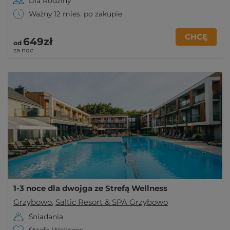
Dla Rodziny
Ważny 12 mies. po zakupie
CHCĘ
649zł
od
za noc
1-3 noce dla dwojga ze Strefą Wellness
Grzybowo
,
Saltic Resort & SPA Grzybowo
Śniadania