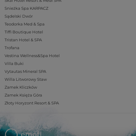
Skal Hotel Resort & Medi SPA
Snieżka Spa KARPACZ
Sądelski Dwór
Teodorka Med & Spa
Tiffi Boutique Hotel
Tristan Hotel & SPA
Trofana
Vestina Wellness&Spa Hotel
Villa Buki
Vytautas Mineral SPA
Willa Litworowy Staw
Zamek Kliczków
Zamek Księża Góra
Złoty Horyzont Resort & SPA