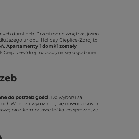
nych domkach. Przestronne wnętrza, jasna
łuższego urlopu. Holiday Cieplice-Zdrój to
eń.
Apartamenty i domki zostały
 Cieplice-Zdrój rozpoczyna się o godzinie
rzeb
ne do potrzeb gości
. Do wyboru są
aciół. Wnętrza wyróżniają się nowoczesnym
wą oraz komfortowe łóżka, co sprawia, że
A