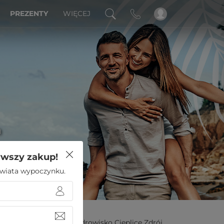
PREZENTY
WIĘCEJ
a
rwszy zakup!
 świata wypoczynku.
oliday Park & Resort Uzdrowisko Cieplice Zdrój