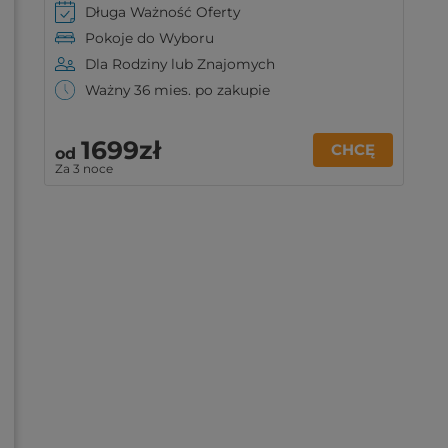
Długa Ważność Oferty
Pokoje do Wyboru
Dla Rodziny lub Znajomych
Ważny 36 mies. po zakupie
1699zł
CHCĘ
od
Za 3 noce