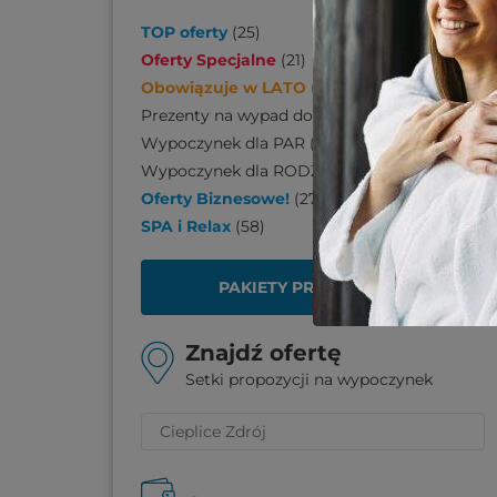
TOP oferty
(
25
)
Oferty Specjalne
(
21
)
Obowiązuje w LATO
(
170
)
Prezenty na wypad do SPA
(
110
)
Wypoczynek dla PAR
(
206
)
Wypoczynek dla RODZINY
(
139
)
Oferty Biznesowe!
(
27
)
SPA i Relax
(
58
)
PAKIETY PREZENTOWE
Znajdź ofertę
Setki propozycji na wypoczynek