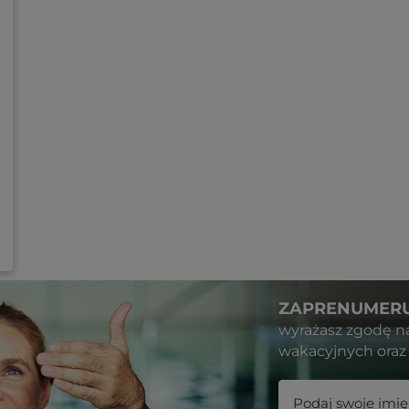
ZAPRENUMERU
wyrażasz zgodę n
wakacyjnych oraz 