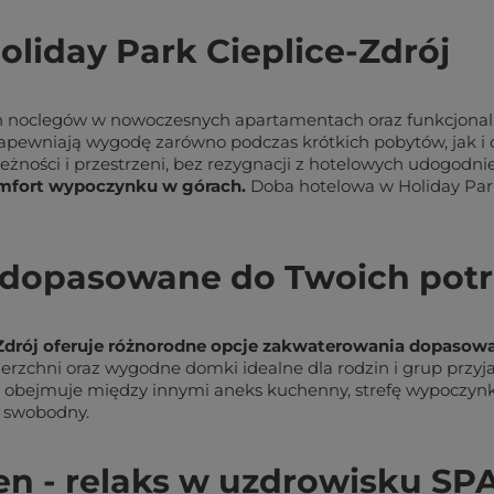
liday Park Cieplice-Zdrój
h noclegów w nowoczesnych apartamentach oraz funkcjonal
apewniają wygodę zarówno podczas krótkich pobytów, jak i d
leżności i przestrzeni, bez rezygnacji z hotelowych udogodni
omfort wypoczynku w górach.
Doba hotelowa w Holiday Park
 dopasowane do Twoich pot
-Zdrój oferuje różnorodne opcje zakwaterowania dopasowa
rzchni oraz wygodne domki idealne dla rodzin i grup przyj
 obejmuje między innymi aneks kuchenny, strefę wypoczynko
i swobodny.
sen - relaks w uzdrowisku SP