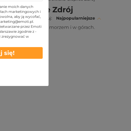
anie moich danych
sko Cieplice Zdrój
lach marketingowych i
wolna, aby ją wycofać,
Sortuj:
Najpopularniejsze
arketing@emoti.pl
.
zetwarzane przez Emoti
, znajdujących się nad morzem i w górach.
 Warszawie zgodnie z -
przyjaciół!
z zrezygnować w
j się!