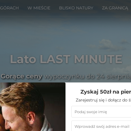
 GÓRACH
W MIEŚCIE
BLISKO NATURY
ZA GRANICĄ
Lato LAST MINUTE
Gorące ceny
wypoczynku do 24 sierpni
Zyskaj 50zł na pie
Zarejestruj się i dołącz do
Emoti
»
Noclegi w górach
»
Cieplice Zdrój noclegi
»
H