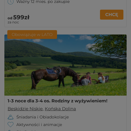
Ważny 12 mies. po zakupie
CHCĘ
599zł
od
za noc
Obowiązuje w LATO
1-3 noce dla 3-4 os. Rodziny z wyżywieniem!
Beskidzie Niskie
,
Końska Dolina
Śniadania i Obiadokolacje
Aktywności i animacje