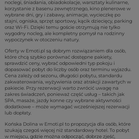
noclegi, śniadania, obiadokolacje, warsztaty kulinarne,
korzystanie z basenu zewnętrznego, kino plenerowe w
wybrane dni, gry i zabawy, animacje, wycieczkę po
stajni, ogniska, sprzęt sportowy, kącik dziecięcy, parking
oraz Wi-Fi. Dzięki temu goście otrzymują nie tylko
wygodny nocleg, ale kompletny pomysł na rodzinny
wypoczynek w otoczeniu natury.
Oferty w Emoti.pl są dobrym rozwiązaniem dla osób,
które chcą szybko porównać dostępne pakiety,
sprawdzić ceny, wybrać odpowiedni typ pokoju i
dopasować pobyt do liczby osób oraz terminu wyjazdu.
Cena zależy od sezonu, długości pobytu, standardu
zakwaterowania, wyżywienia oraz atrakcji zawartych w
pakiecie. Przy rezerwacji warto zwrócić uwagę na
zakres świadczeń, ponieważ część usług – takich jak
SPA, masaże, jazdy konne czy wybrane aktywności
dodatkowe – może wymagać wcześniejszej rezerwacji
lub dopłaty.
Końska Dolina w Emoti.pl to propozycja dla osób, które
szukają czegoś więcej niż standardowy hotel. To pobyt
w miejscu, gdzie można odpocząć, dobrze zjeść,