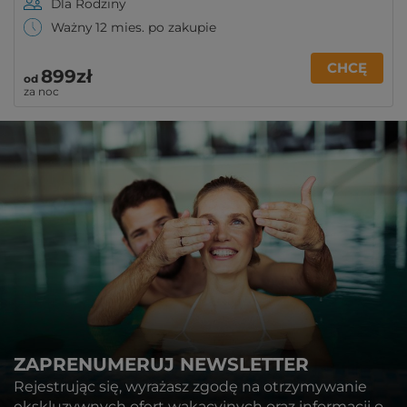
Dla Rodziny
Ważny 12 mies. po zakupie
CHCĘ
899zł
od
za noc
ZAPRENUMERUJ NEWSLETTER
Rejestrując się, wyrażasz zgodę na otrzymywanie
ekskluzywnych ofert wakacyjnych oraz informacji o