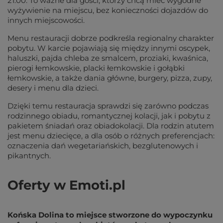
21:00. To ważne dla gości, którzy chcą mieć wygodne
wyżywienie na miejscu, bez konieczności dojazdów do
innych miejscowości.
Menu restauracji dobrze podkreśla regionalny charakter
pobytu. W karcie pojawiają się między innymi oscypek,
haluszki, pajda chleba ze smalcem, proziaki, kwaśnica,
pierogi łemkowskie, placki łemkowskie i gołąbki
łemkowskie, a także dania główne, burgery, pizza, zupy,
desery i menu dla dzieci.
Dzięki temu restauracja sprawdzi się zarówno podczas
rodzinnego obiadu, romantycznej kolacji, jak i pobytu z
pakietem śniadań oraz obiadokolacji. Dla rodzin atutem
jest menu dziecięce, a dla osób o różnych preferencjach:
oznaczenia dań wegetariańskich, bezglutenowych i
pikantnych.
Oferty w Emoti.pl
Końska Dolina to miejsce stworzone do wypoczynku 