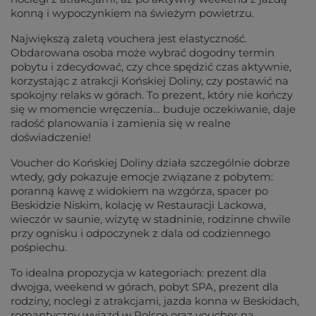
konną i wypoczynkiem na świeżym powietrzu.
Największą zaletą vouchera jest elastyczność.
Obdarowana osoba może wybrać dogodny termin
pobytu i zdecydować, czy chce spędzić czas aktywnie,
korzystając z atrakcji Końskiej Doliny, czy postawić na
spokojny relaks w górach. To prezent, który nie kończy
się w momencie wręczenia… buduje oczekiwanie, daje
radość planowania i zamienia się w realne
doświadczenie!
Voucher do Końskiej Doliny działa szczególnie dobrze
wtedy, gdy pokazuje emocje związane z pobytem:
poranną kawę z widokiem na wzgórza, spacer po
Beskidzie Niskim, kolację w Restauracji Lackowa,
wieczór w saunie, wizytę w stadninie, rodzinne chwile
przy ognisku i odpoczynek z dala od codziennego
pośpiechu.
To idealna propozycja w kategoriach: prezent dla
dwojga, weekend w górach, pobyt SPA, prezent dla
rodziny, noclegi z atrakcjami, jazda konna w Beskidach,
romantyczny wyjazd w Polsce oraz voucher na