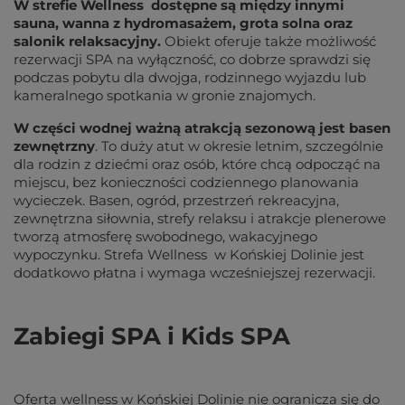
W strefie Wellness  dostępne są między innymi 
sauna, wanna z hydromasażem, grota solna oraz 
salonik relaksacyjny.
 Obiekt oferuje także możliwość 
rezerwacji SPA na wyłączność, co dobrze sprawdzi się 
podczas pobytu dla dwojga, rodzinnego wyjazdu lub 
kameralnego spotkania w gronie znajomych.
W części wodnej ważną atrakcją sezonową jest basen 
zewnętrzny
. To duży atut w okresie letnim, szczególnie 
dla rodzin z dziećmi oraz osób, które chcą odpocząć na 
miejscu, bez konieczności codziennego planowania 
wycieczek. Basen, ogród, przestrzeń rekreacyjna, 
zewnętrzna siłownia, strefy relaksu i atrakcje plenerowe 
tworzą atmosferę swobodnego, wakacyjnego 
wypoczynku. Strefa Wellness  w Końskiej Dolinie jest 
dodatkowo płatna i wymaga wcześniejszej rezerwacji. 
Zabiegi SPA i Kids SPA
Oferta wellness w Końskiej Dolinie nie ogranicza się do