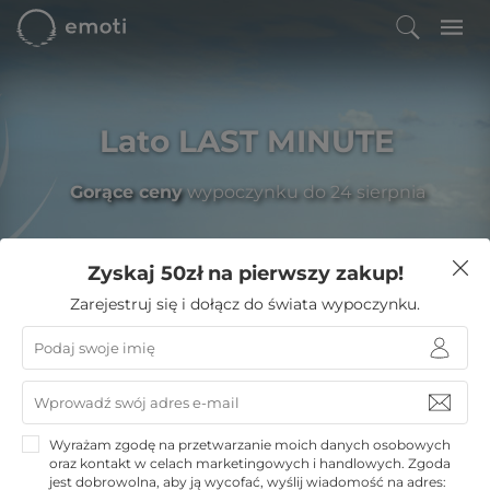
Lato LAST MINUTE
Gorące ceny
wypoczynku do 24 sierpnia
Zyskaj 50zł na pierwszy zakup!
Filtruj
Zarejestruj się i dołącz do świata wypoczynku.
Emoti
»
Noclegi w górach
»
Beskidzie Niskie
»
Końska Dolina
Końska Dolina
Wyrażam zgodę na przetwarzanie moich danych osobowych
oraz kontakt w celach marketingowych i handlowych. Zgoda
Beskidzie Niskie
jest dobrowolna, aby ją wycofać, wyślij wiadomość na adres: