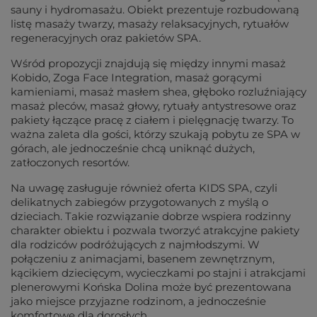
sauny i hydromasażu. Obiekt prezentuje rozbudowaną
listę masaży twarzy, masaży relaksacyjnych, rytuałów
regeneracyjnych oraz pakietów SPA.
Wśród propozycji znajdują się między innymi masaż
Kobido, Zoga Face Integration, masaż gorącymi
kamieniami, masaż masłem shea, głęboko rozluźniający
masaż pleców, masaż głowy, rytuały antystresowe oraz
pakiety łączące pracę z ciałem i pielęgnację twarzy. To
ważna zaleta dla gości, którzy szukają pobytu ze SPA w
górach, ale jednocześnie chcą uniknąć dużych,
zatłoczonych resortów.
Na uwagę zasługuje również oferta KIDS SPA, czyli
delikatnych zabiegów przygotowanych z myślą o
dzieciach. Takie rozwiązanie dobrze wspiera rodzinny
charakter obiektu i pozwala tworzyć atrakcyjne pakiety
dla rodziców podróżujących z najmłodszymi. W
połączeniu z animacjami, basenem zewnętrznym,
kącikiem dziecięcym, wycieczkami po stajni i atrakcjami
plenerowymi Końska Dolina może być prezentowana
jako miejsce przyjazne rodzinom, a jednocześnie
komfortowe dla dorosłych.