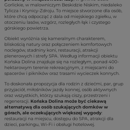
Gorlickie, w malowniczym Beskidzie Niskim, niedaleko 
Tylicza i Krynicy-Zdroju. To miejsce stworzone dla osób, 
które chcą odpocząć z dala od miejskiego zgiełku, w 
otoczeniu lasów, wzgórz, rozległych łąk i czystego 
górskiego powietrza.
Obiekt wyróżnia się kameralnym charakterem,
bliskością natury oraz połączeniem komfortowych
noclegów, stadniny koni, restauracji, atrakcji
plenerowych i strefy SPA. Według informacji obiektu
Końska Dolina znajduje się na rozległym, ponad 400-
hektarowym terenie rekreacyjnym, z miejscami do
spacerów i pikników oraz trasami wycieczek konnych.
To doskonała propozycja dla rodzin z dziećmi, par, grup 
przyjaciół, miłośników jazdy konnej, osób aktywnych 
oraz wszystkich, którzy szukają ciszy, przestrzeni i 
regeneracji. 
Końska Dolina może być ciekawą 
alternatywą dla osób szukających domków w 
górach, ale oczekujących większej wygody
: 
restauracji na miejscu, dostępu do SPA, atrakcji dla 
dzieci, parkingu, Wi-Fi i obsługi hotelowej.