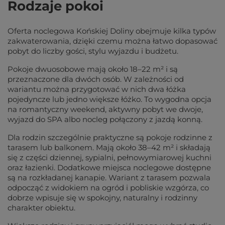
Rodzaje pokoi
Oferta noclegowa Końskiej Doliny obejmuje kilka typów
zakwaterowania, dzięki czemu można łatwo dopasować
pobyt do liczby gości, stylu wyjazdu i budżetu.
Pokoje dwuosobowe mają około 18–22 m² i są
przeznaczone dla dwóch osób. W zależności od
wariantu można przygotować w nich dwa łóżka
pojedyncze lub jedno większe łóżko. To wygodna opcja
na romantyczny weekend, aktywny pobyt we dwoje,
wyjazd do SPA albo nocleg połączony z jazdą konną.
Dla rodzin szczególnie praktyczne są pokoje rodzinne z
tarasem lub balkonem. Mają około 38–42 m² i składają
się z części dziennej, sypialni, pełnowymiarowej kuchni
oraz łazienki. Dodatkowe miejsca noclegowe dostępne
są na rozkładanej kanapie. Wariant z tarasem pozwala
odpocząć z widokiem na ogród i pobliskie wzgórza, co
dobrze wpisuje się w spokojny, naturalny i rodzinny
charakter obiektu.