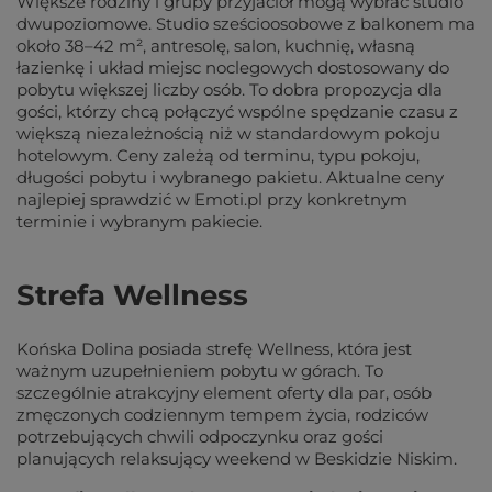
Większe rodziny i grupy przyjaciół mogą wybrać studio
dwupoziomowe. Studio sześcioosobowe z balkonem ma
około 38–42 m², antresolę, salon, kuchnię, własną
łazienkę i układ miejsc noclegowych dostosowany do
pobytu większej liczby osób. To dobra propozycja dla
gości, którzy chcą połączyć wspólne spędzanie czasu z
większą niezależnością niż w standardowym pokoju
hotelowym. Ceny zależą od terminu, typu pokoju,
długości pobytu i wybranego pakietu. Aktualne ceny
najlepiej sprawdzić w Emoti.pl przy konkretnym
terminie i wybranym pakiecie.
Strefa Wellness
Końska Dolina posiada strefę Wellness, która jest
ważnym uzupełnieniem pobytu w górach. To
szczególnie atrakcyjny element oferty dla par, osób
zmęczonych codziennym tempem życia, rodziców
potrzebujących chwili odpoczynku oraz gości
planujących relaksujący weekend w Beskidzie Niskim.