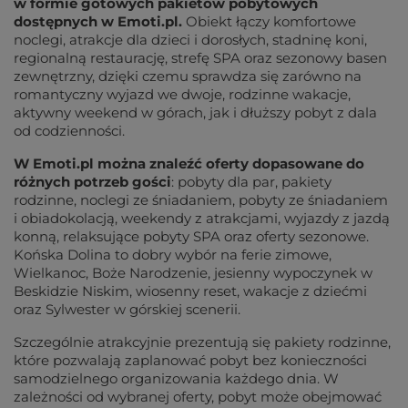
w formie gotowych pakietów pobytowych 
dostępnych w Emoti.pl.
 Obiekt łączy komfortowe 
noclegi, atrakcje dla dzieci i dorosłych, stadninę koni, 
regionalną restaurację, strefę SPA oraz sezonowy basen 
zewnętrzny, dzięki czemu sprawdza się zarówno na 
romantyczny wyjazd we dwoje, rodzinne wakacje, 
aktywny weekend w górach, jak i dłuższy pobyt z dala 
od codzienności.
W Emoti.pl można znaleźć oferty dopasowane do 
różnych potrzeb gości
: pobyty dla par, pakiety 
rodzinne, noclegi ze śniadaniem, pobyty ze śniadaniem 
i obiadokolacją, weekendy z atrakcjami, wyjazdy z jazdą 
konną, relaksujące pobyty SPA oraz oferty sezonowe. 
Końska Dolina to dobry wybór na ferie zimowe, 
Wielkanoc, Boże Narodzenie, jesienny wypoczynek w 
Beskidzie Niskim, wiosenny reset, wakacje z dziećmi 
oraz Sylwester w górskiej scenerii.
Szczególnie atrakcyjnie prezentują się pakiety rodzinne,
które pozwalają zaplanować pobyt bez konieczności
samodzielnego organizowania każdego dnia. W
zależności od wybranej oferty, pobyt może obejmować