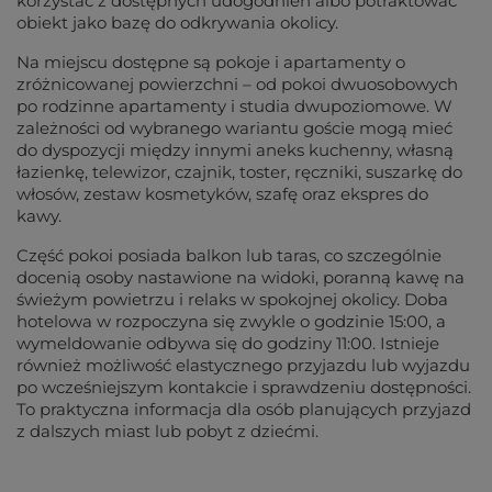
korzystać z dostępnych udogodnień albo potraktować 
obiekt jako bazę do odkrywania okolicy.
Na miejscu dostępne są pokoje i apartamenty o
zróżnicowanej powierzchni – od pokoi dwuosobowych
po rodzinne apartamenty i studia dwupoziomowe. W
zależności od wybranego wariantu goście mogą mieć
do dyspozycji między innymi aneks kuchenny, własną
łazienkę, telewizor, czajnik, toster, ręczniki, suszarkę do
włosów, zestaw kosmetyków, szafę oraz ekspres do
kawy.
Część pokoi posiada balkon lub taras, co szczególnie
docenią osoby nastawione na widoki, poranną kawę na
świeżym powietrzu i relaks w spokojnej okolicy. Doba
hotelowa w rozpoczyna się zwykle o godzinie 15:00, a
wymeldowanie odbywa się do godziny 11:00. Istnieje
również możliwość elastycznego przyjazdu lub wyjazdu
po wcześniejszym kontakcie i sprawdzeniu dostępności.
To praktyczna informacja dla osób planujących przyjazd
z dalszych miast lub pobyt z dziećmi.