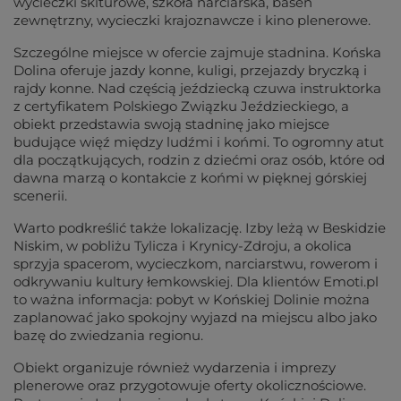
wycieczki skiturowe, szkoła narciarska, basen
zewnętrzny, wycieczki krajoznawcze i kino plenerowe.
Szczególne miejsce w ofercie zajmuje stadnina. Końska
Dolina oferuje jazdy konne, kuligi, przejazdy bryczką i
rajdy konne. Nad częścią jeździecką czuwa instruktorka
z certyfikatem Polskiego Związku Jeździeckiego, a
obiekt przedstawia swoją stadninę jako miejsce
budujące więź między ludźmi i końmi. To ogromny atut
dla początkujących, rodzin z dziećmi oraz osób, które od
dawna marzą o kontakcie z końmi w pięknej górskiej
scenerii.
Warto podkreślić także lokalizację. Izby leżą w Beskidzie
Niskim, w pobliżu Tylicza i Krynicy-Zdroju, a okolica
sprzyja spacerom, wycieczkom, narciarstwu, rowerom i
odkrywaniu kultury łemkowskiej. Dla klientów Emoti.pl
to ważna informacja: pobyt w Końskiej Dolinie można
zaplanować jako spokojny wyjazd na miejscu albo jako
bazę do zwiedzania regionu.
Obiekt organizuje również wydarzenia i imprezy
plenerowe oraz przygotowuje oferty okolicznościowe.