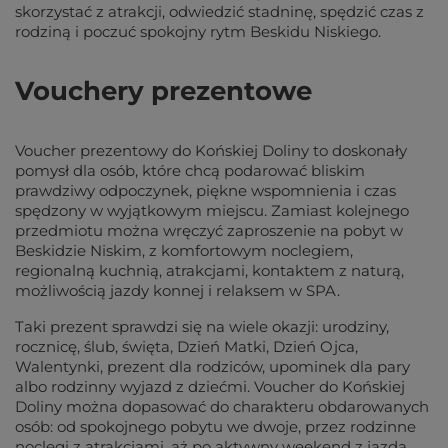
skorzystać z atrakcji, odwiedzić stadninę, spędzić czas z
rodziną i poczuć spokojny rytm Beskidu Niskiego.
Vouchery prezentowe
Voucher prezentowy do Końskiej Doliny to doskonały
pomysł dla osób, które chcą podarować bliskim
prawdziwy odpoczynek, piękne wspomnienia i czas
spędzony w wyjątkowym miejscu. Zamiast kolejnego
przedmiotu można wręczyć zaproszenie na pobyt w
Beskidzie Niskim, z komfortowym noclegiem,
regionalną kuchnią, atrakcjami, kontaktem z naturą,
możliwością jazdy konnej i relaksem w SPA.
Taki prezent sprawdzi się na wiele okazji: urodziny,
rocznicę, ślub, święta, Dzień Matki, Dzień Ojca,
Walentynki, prezent dla rodziców, upominek dla pary
albo rodzinny wyjazd z dziećmi. Voucher do Końskiej
Doliny można dopasować do charakteru obdarowanych
osób: od spokojnego pobytu we dwoje, przez rodzinne
noclegi z atrakcjami, aż po aktywny weekend z jazdą