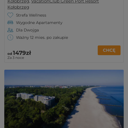
Kołobrzeg
,
VacationClub Green Port Resort
Kołobrzeg
Strefa Wellness
Wygodne Apartamenty
Dla Dwojga
Ważny 12 mies. po zakupie
CHCĘ
1479zł
od
Za 3 noce