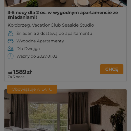
3-5 nocy dla 2 os. w wygodnym apartamencie ze
śniadaniami!
Kołobrzeg
,
VacationClub Seaside Studio
Śniadania z dostawą do apartamentu
Wygodne Apartamenty
Dla Dwojga
Ważny do 2027.01.02
CHCĘ
1589zł
od
Za 3 noce
Obowiązuje w LATO