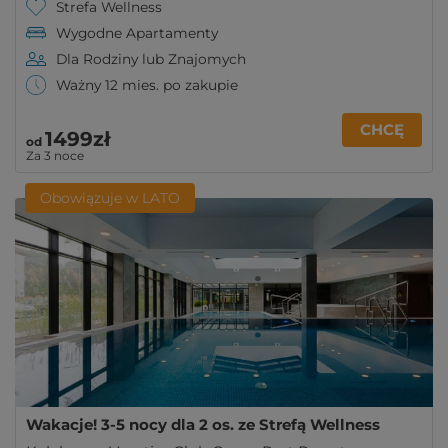
Strefa Wellness
Wygodne Apartamenty
Dla Rodziny lub Znajomych
Ważny 12 mies. po zakupie
CHCĘ
1499zł
od
Za 3 noce
Obowiązuje w LATO
Wakacje! 3-5 nocy dla 2 os. ze Strefą Wellness