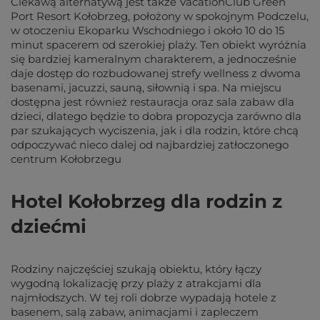
Ciekawą alternatywą jest także VacationClub Green
Port Resort Kołobrzeg, położony w spokojnym Podczelu,
w otoczeniu Ekoparku Wschodniego i około 10 do 15
minut spacerem od szerokiej plaży. Ten obiekt wyróżnia
się bardziej kameralnym charakterem, a jednocześnie
daje dostęp do rozbudowanej strefy wellness z dwoma
basenami, jacuzzi, sauną, siłownią i spa. Na miejscu
dostępna jest również restauracja oraz sala zabaw dla
dzieci, dlatego będzie to dobra propozycja zarówno dla
par szukających wyciszenia, jak i dla rodzin, które chcą
odpoczywać nieco dalej od najbardziej zatłoczonego
centrum Kołobrzegu
Hotel Kołobrzeg dla rodzin z
dziećmi
Rodziny najczęściej szukają obiektu, który łączy
wygodną lokalizację przy plaży z atrakcjami dla
najmłodszych. W tej roli dobrze wypadają hotele z
basenem, salą zabaw, animacjami i zapleczem