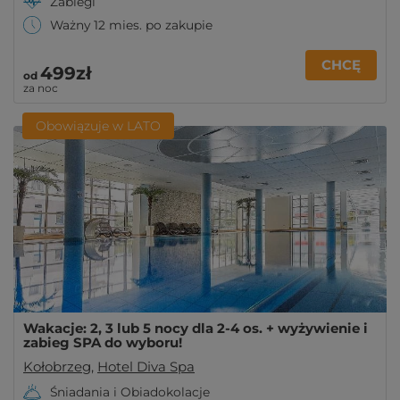
Zabiegi
Ważny 12 mies. po zakupie
CHCĘ
499zł
od
za noc
Obowiązuje w LATO
Wakacje: 2, 3 lub 5 nocy dla 2-4 os. + wyżywienie i
zabieg SPA do wyboru!
Kołobrzeg
,
Hotel Diva Spa
Śniadania i Obiadokolacje