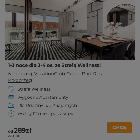
1-3 noce dla 3-4 os. ze Strefą Wellness!
Kołobrzeg
,
VacationClub Green Port Resort
Kołobrzeg
Strefa Wellness
Wygodne Apartamenty
Dla Rodziny lub Znajomych
Ważny 12 mies. po zakupie
CHCĘ
289zł
od
za noc