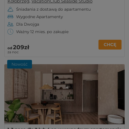
Kołobrzeg
,
VacationClub Seaside Studio
Śniadania z dostawą do apartamentu
Wygodne Apartamenty
Dla Dwojga
Ważny 12 mies. po zakupie
CHCĘ
209zł
od
za noc
Nowość