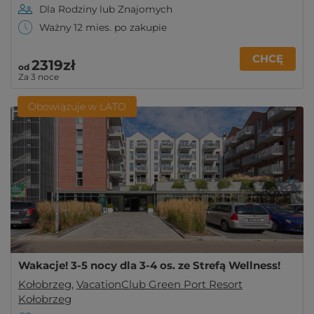
Dla Rodziny lub Znajomych
Ważny 12 mies. po zakupie
CHCĘ
2319zł
od
Za 3 noce
Obowiązuje w LATO
Wakacje! 3-5 nocy dla 3-4 os. ze Strefą Wellness!
Kołobrzeg
,
VacationClub Green Port Resort
Kołobrzeg