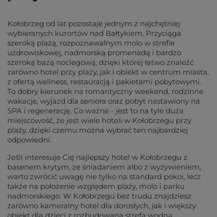
Kołobrzeg od lat pozostaje jednym z najchętniej
wybieranych kurortów nad Bałtykiem. Przyciąga
szeroką plażą, rozpoznawalnym molo w strefie
uzdrowiskowej, nadmorską promenadą i bardzo
szeroką bazą noclegową, dzięki której łatwo znaleźć
zarówno hotel przy plaży, jak i obiekt w centrum miasta,
z ofertą wellness, restauracją i pakietami pobytowymi.
To dobry kierunek na romantyczny weekend, rodzinne
wakacje, wyjazd dla seniora oraz pobyt nastawiony na
SPA i regenerację. Co ważne - jest to na tyle duża
miejscowość, że jest wiele hoteli w Kołobrzegu przy
plaży, dzięki czemu można wybrać ten najbardziej
odpowiedni.
Jeśli interesuje Cię najlepszy hotel w Kołobrzegu z
basenem krytym, ze śniadaniem albo z wyżywieniem,
warto zwrócić uwagę nie tylko na standard pokoi, lecz
także na położenie względem plaży, molo i parku
nadmorskiego. W Kołobrzegu bez trudu znajdziesz
zarówno kameralny hotel dla dorosłych, jak i większy
obiekt dla dzieci z rozbudowaną strefą wodną,