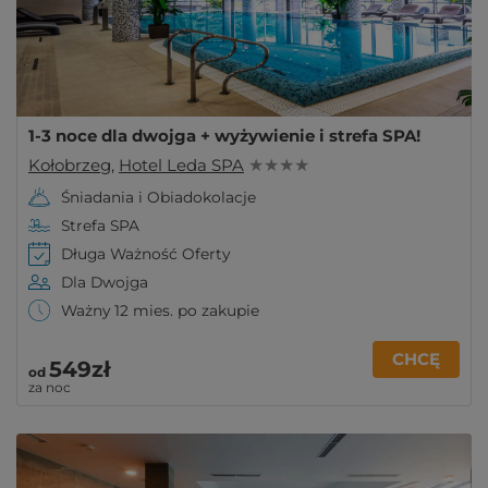
1-3 noce dla dwojga + wyżywienie i strefa SPA!
Kołobrzeg
,
Hotel Leda SPA
★ ★ ★ ★
Śniadania i Obiadokolacje
Strefa SPA
Długa Ważność Oferty
Dla Dwojga
Ważny 12 mies. po zakupie
CHCĘ
549zł
od
za noc