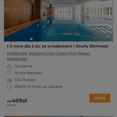
1-3 noce dla 2 os. ze śniadaniami i Strefą Wellness!
Kołobrzeg
,
VacationClub Green Port Resort
Kołobrzeg
Śniadania
Strefa Wellness
Dla Dwojga
Ważny 12 mies. po zakupie
CHCĘ
409zł
od
za noc