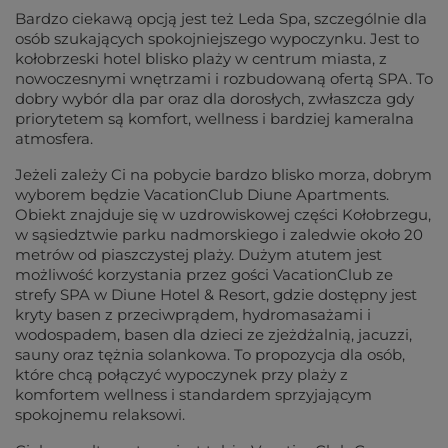
Bardzo ciekawą opcją jest też Leda Spa, szczególnie dla
osób szukających spokojniejszego wypoczynku. Jest to
kołobrzeski hotel blisko plaży w centrum miasta, z
nowoczesnymi wnętrzami i rozbudowaną ofertą SPA. To
dobry wybór dla par oraz dla dorosłych, zwłaszcza gdy
priorytetem są komfort, wellness i bardziej kameralna
atmosfera.
Jeżeli zależy Ci na pobycie bardzo blisko morza, dobrym
wyborem będzie VacationClub Diune Apartments.
Obiekt znajduje się w uzdrowiskowej części Kołobrzegu,
w sąsiedztwie parku nadmorskiego i zaledwie około 20
metrów od piaszczystej plaży. Dużym atutem jest
możliwość korzystania przez gości VacationClub ze
strefy SPA w Diune Hotel & Resort, gdzie dostępny jest
kryty basen z przeciwprądem, hydromasażami i
wodospadem, basen dla dzieci ze zjeżdżalnią, jacuzzi,
sauny oraz tężnia solankowa. To propozycja dla osób,
które chcą połączyć wypoczynek przy plaży z
komfortem wellness i standardem sprzyjającym
spokojnemu relaksowi.