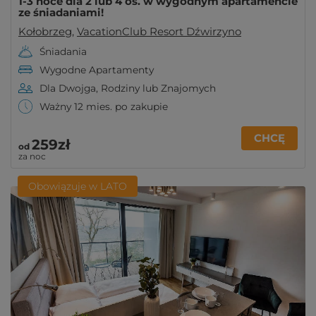
1-3 noce dla 2 lub 4 os. w wygodnym apartamencie
ze śniadaniami!
Kołobrzeg
,
VacationClub Resort Dźwirzyno
Śniadania
Wygodne Apartamenty
Dla Dwojga, Rodziny lub Znajomych
Ważny 12 mies. po zakupie
CHCĘ
259zł
od
za noc
Obowiązuje w LATO