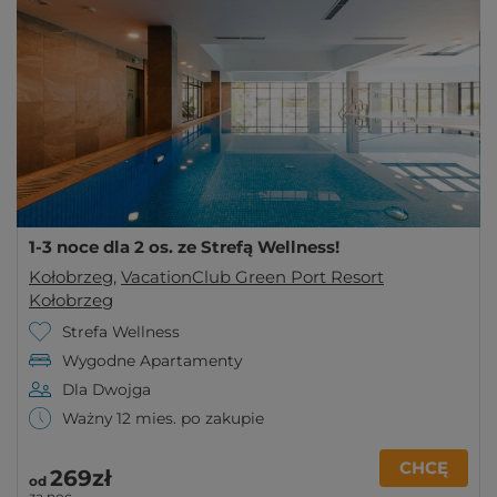
1-3 noce dla 2 os. ze Strefą Wellness!
Kołobrzeg
,
VacationClub Green Port Resort
Kołobrzeg
Strefa Wellness
Wygodne Apartamenty
Dla Dwojga
Ważny 12 mies. po zakupie
CHCĘ
269zł
od
za noc