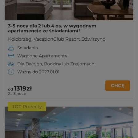
3-5 nocy dla 2 lub 4 os. w wygodnym
apartamencie ze śniadaniami!
Kołobrzeg
,
VacationClub Resort Dźwirzyno
Śniadania
Wygodne Apartamenty
Dla Dwojga, Rodziny lub Znajomych
Ważny do 2027.01.01
CHCĘ
1319zł
od
Za 3 noce
TOP Prezenty