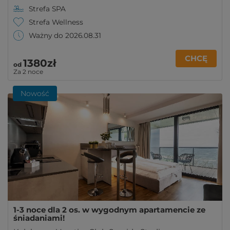
Strefa SPA
Strefa Wellness
Ważny do 2026.08.31
CHCĘ
1380zł
od
Za 2 noce
Nowość
1-3 noce dla 2 os. w wygodnym apartamencie ze
śniadaniami!