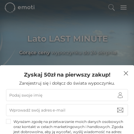
Lato LAST MINUTE
Gorące ceny
wypoczynku do 24 sierpnia
Zyskaj 50zł na pierwszy zakup!
Filtruj
Zarejestruj się i dołącz do świata wypoczynku.
Emoti
»
Hotele nad morzem
»
Kołobrzeg noclegi
Kołobrzeg noclegi
Wybieraj z
19
oferty wypoczynkowe Emoti.pl
Wyrażam zgodę na przetwarzanie moich danych osobowych
oraz kontakt w celach marketingowych i handlowych. Zgoda
Skorzystaj z oferty najlepszych hoteli w Kołobrzegu i
jest dobrowolna, aby ją wycofać, wyślij wiadomość na adres: