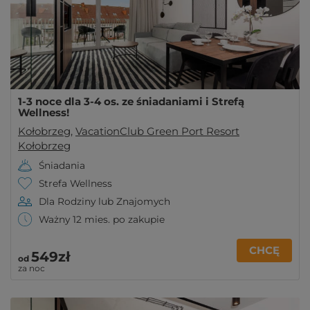
1-3 noce dla 3-4 os. ze śniadaniami i Strefą
Wellness!
Kołobrzeg
,
VacationClub Green Port Resort
Kołobrzeg
Śniadania
Strefa Wellness
Dla Rodziny lub Znajomych
Ważny 12 mies. po zakupie
CHCĘ
549zł
od
za noc