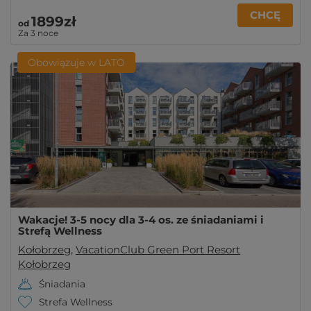
CHCĘ
1899zł
od
Za 3 noce
Obowiązuje w LATO
Wakacje! 3-5 nocy dla 3-4 os. ze śniadaniami i
Strefą Wellness
Kołobrzeg
,
VacationClub Green Port Resort
Kołobrzeg
Śniadania
Strefa Wellness