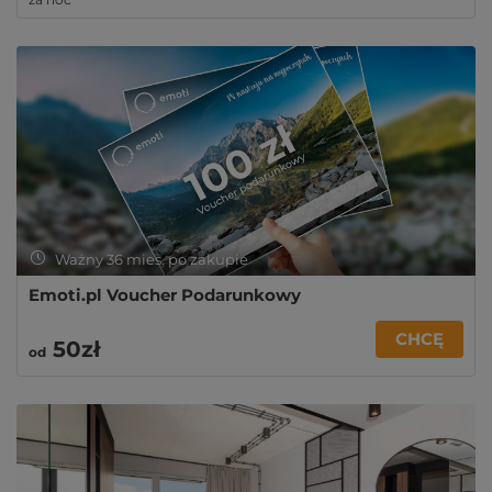
Ważny 36 mies. po zakupie
Emoti.pl Voucher Podarunkowy
CHCĘ
50zł
od