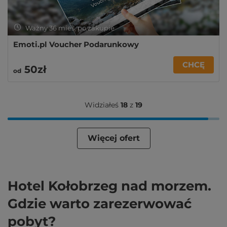
Ważny 36 mies. po zakupie
Emoti.pl Voucher Podarunkowy
CHCĘ
50zł
od
Widziałeś
18
z
19
Więcej ofert
Hotel Kołobrzeg nad morzem.
Gdzie warto zarezerwować
pobyt?