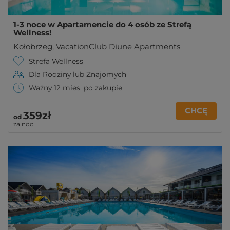
1-3 noce w Apartamencie do 4 osób ze Strefą
Wellness!
Kołobrzeg
,
VacationClub Diune Apartments
Strefa Wellness
Dla Rodziny lub Znajomych
Ważny 12 mies. po zakupie
CHCĘ
359zł
od
za noc