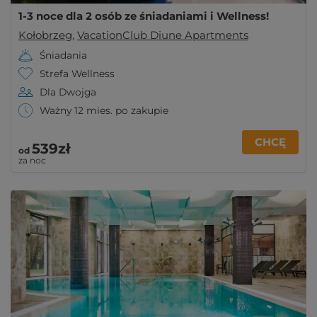
1-3 noce dla 2 osób ze śniadaniami i Wellness!
Kołobrzeg
,
VacationClub Diune Apartments
Śniadania
Strefa Wellness
Dla Dwojga
Ważny 12 mies. po zakupie
CHCĘ
539zł
od
za noc