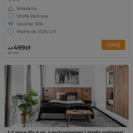
Śniadania
Strefa Wellness
Voucher SPA
Ważny do 2026.12.11
CHCĘ
499zł
od
za noc
1-2 noce dla 4 os. z wyżywieniem i strefą wellness!