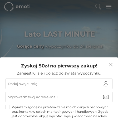
Lato LAST MINUTE
Gorące ceny
wypoczynku do 24 sierpnia
Zyskaj 50zł na pierwszy zakup!
Filtruj
Zarejestruj się i dołącz do świata wypoczynku.
Emoti
»
Noclegi w górach
»
Białka Tatrzańska noclegi
»
Hotel Zawrat Ski Resort & SPA
Hotel Zawrat Ski Resort & SPA
Wyrażam zgodę na przetwarzanie moich danych osobowych
oraz kontakt w celach marketingowych i handlowych. Zgoda
Białka Tatrzańska
jest dobrowolna, aby ją wycofać, wyślij wiadomość na adres: