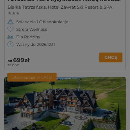
Białka Tatrzańska
,
Hotel Zawrat Ski Resort & SPA
★ ★ ★
Śniadania i Obiadokolacje
Strefa Wellness
Dla Rodziny
Ważny do 2026.12.11
CHCĘ
699zł
od
za noc
Obowiązuje w LATO