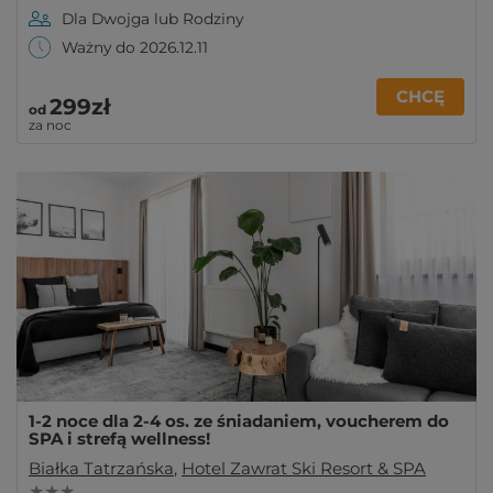
Dla Dwojga lub Rodziny
Ważny do 2026.12.11
CHCĘ
299zł
od
za noc
1-2 noce dla 2-4 os. ze śniadaniem, voucherem do
SPA i strefą wellness!
Białka Tatrzańska
,
Hotel Zawrat Ski Resort & SPA
★ ★ ★