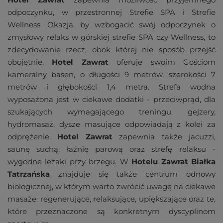
odpoczynku, w przestronnej Strefie SPA i Strefie
Wellness. Okazja, by wzbogacić swój odpoczynek o
zmysłowy relaks w górskiej strefie SPA czy Wellness, to
zdecydowanie rzecz, obok której nie sposób przejść
obojętnie.
Hotel Zawrat
oferuje swoim Gościom
kameralny basen, o długości 9 metrów, szerokości 7
metrów i głębokości 1,4 metra. Strefa wodna
wyposażona jest w ciekawe dodatki - przeciwprąd, dla
szukających wymagającego treningu, gejzery,
hydromasaż, dysze masujące odpowiadają z kolei za
odprężenie.
Hotel Zawrat
zapewnia także jacuzzi,
saunę suchą, łaźnię parową oraz strefę relaksu -
wygodne leżaki przy brzegu. W
Hotelu Zawrat Białka
Tatrzańska
znajduje się także centrum odnowy
biologicznej, w którym warto zwrócić uwagę na ciekawe
masaże: regenerujące, relaksujące, upiększające oraz te,
które przeznaczone są konkretnym dyscyplinom