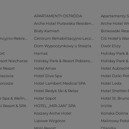
APARTAMENTY OSTRÓDA
Apartamenty S
Arche Hotel Puławska Residence
Arche Hotel W
Biały Kamień
Binkowski Reso
Centrum Konferencyjno-Rekreacyjne Geovita w Zakopanem
Centrum Rehabilitacyjno Lecznicze Rezydencja LIVE
Citi Hotel's W
Dom Wypoczynkowy u Staszla
Dwór Elizy
ort
Harnaś
Holiday Park & 
esort Niechorze
Holiday Park & Resort Pobierowo
Holiday Park &
r Resort
Hotel Amax
Cracovia
Hotel Diva Spa
Hotel Dziki Po
konosze
Hotel Lambert Medical SPA
Hotel Leda
Hotel Redyk Ski & Relax
Hotel Shellter 
Hotel Solar Palace Spa & Wellness
Hotel Sopot
Hotel St. Brun
ki Resort & SPA
HOTEL „MIR-JAN” SPA
InVite
Koszary Arche Hotel
Końska Dolina
Lipowe Wzgórze
Malinowy Poto
Molo Resort
Olandia