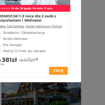
 końca:
16
dn.
16
godz.
54
min.
10
sek.
OMOCJA! 1-3 noce dla 2 osób z
żywieniem i Wellness!
ałka Tatrzańska
,
Hotel Malinowy Potok
Śniadania i Obiadokolacje
Strefa Wellness
Dla Dwojga
Ważny 12 mies. po zakupie
381zł
449zł
?
d
Podobne oferty:
 noc
CHCĘ