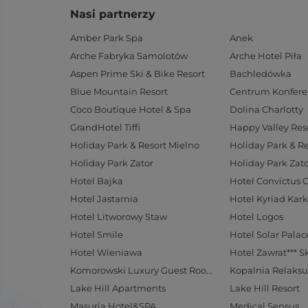
Nasi partnerzy
Amber Park Spa
Anek
Arche Fabryka Samolotów
Arche Hotel Piła
Aspen Prime Ski & Bike Resort
Bachledówka
Blue Mountain Resort
Coco Boutique Hotel & Spa
Dolina Charlotty
GrandHotel Tiffi
Happy Valley Res
Holiday Park & Resort Mielno
Holiday Park & R
Holiday Park Zator
Holiday Park Zato
Hotel Bajka
Hotel Convictus 
Hotel Jastarnia
Hotel Kyriad Kar
Hotel Litworowy Staw
Hotel Logos
Hotel Smile
Hotel Wieniawa
Hotel Zawrat*** S
Komorowski Luxury Guest Rooms
Kopalnia Relaksu
Lake Hill Apartments
Lake Hill Resort
Masuria Hotel&SPA
Medical Sensus