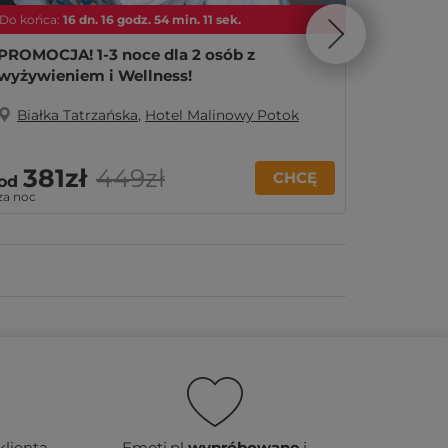
Do końca:
16
dn.
16
godz.
54
min.
10
sek.
Do końca
PROMOCJA! 1-3 noce dla 2 osób z
PROMOCJ
wyżywieniem i Wellness!
wyżywie
Białka Tatrzańska
,
Hotel Malinowy Potok
Białk
381zł
449zł
67
CHCĘ
od
od
za noc
za noc
klienta
Emoti.pl
wypróbowane
i