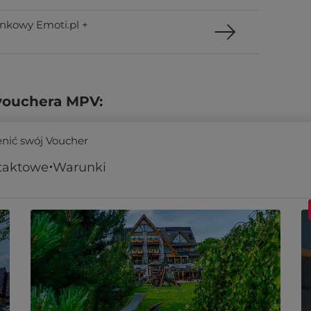
nkowy Emoti.pl +
vouchera MPV:
enić swój Voucher
taktowe
Warunki