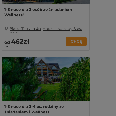
1-3 noce dla 2 osób ze śniadaniem i
Wellness!
Białka Tatrzańska
,
Hotel Litworowy Staw
★ ★ ★
462zł
CHCĘ
od
za noc
1-3 noce dla 3-4 os. rodziny ze
śniadaniem i Wellness!