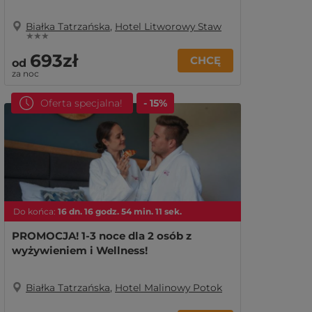
Białka Tatrzańska
,
Hotel Litworowy Staw
★ ★ ★
693zł
CHCĘ
od
za noc
Oferta specjalna!
- 15%
Do końca:
16
dn.
16
godz.
54
min.
10
sek.
PROMOCJA! 1-3 noce dla 2 osób z
wyżywieniem i Wellness!
Białka Tatrzańska
,
Hotel Malinowy Potok