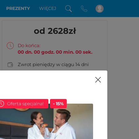
PREZENTY
WIĘCEJ
od 2628
zł
Do końca:
00
dn.
00
godz.
00
min.
00
sek.
Zwrot pieniędzy w ciągu 14 dni
Jak wygląda voucher podarunkowy?
Masz pytania?
Zadzwoń:
22 490 91 34
Oferta specjalna!
- 15%