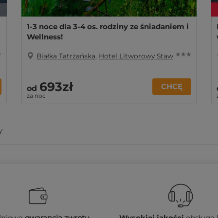
1-3 noce dla 3-4 os. rodziny ze śniadaniem i
Wellness!
★
★ ★ ★
Białka Tatrzańska
,
Hotel Litworowy Staw
693zł
CHCĘ
od
za noc
Y
dniowa
gwarancja zwrotu
Wysokiej jakości
obsługa 