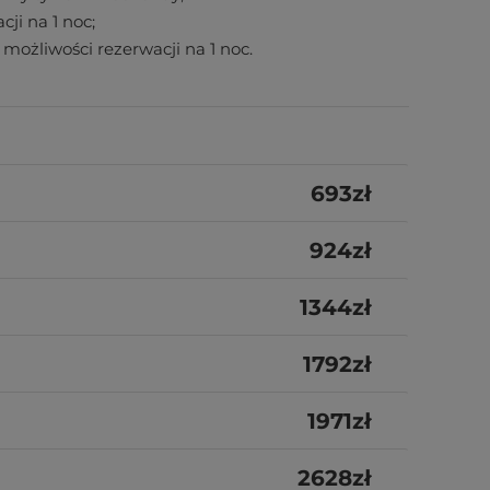
cji na 1 noc;
możliwości rezerwacji na 1 noc.
693
zł
924
zł
1344
zł
1792
zł
1971
zł
2628
zł