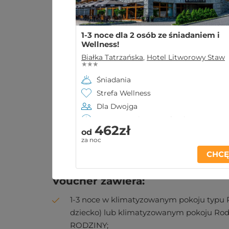
1-3 noce dla 2 osób ze śniadaniem i
Wellness!
Białka Tatrzańska
,
Hotel Litworowy Staw
★ ★ ★
Śniadania
Strefa Wellness
Dla Dwojga
Ważny 12 mies. po zakupie
462zł
od
Oferta wypoczynkowa
Opis
Dane
za noc
CHC
Voucher zawiera:
1-3 noce w klimatyzowanym pokoju typu P
dziecko) lub klimatyzowanym pokoju Rodzi
RODZINY;