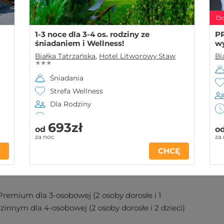
Do
1-3 noce dla 3-4 os. rodziny ze
PR
śniadaniem i Wellness!
wy
Białka Tatrzańska
,
Hotel Litworowy Staw
Bi
★ ★ ★
Śniadania
Strefa Wellness
Dla Rodziny
Ważny 12 mies. po zakupie
693zł
od
o
 kontaktowe
Warunki
za noc
za
Ę
CHCĘ
remium dla 3-osobowej (2 osoby dorosłe i 1
nnym dla 4-osobowej (2 osoby dorosłe i 2 dzieci)