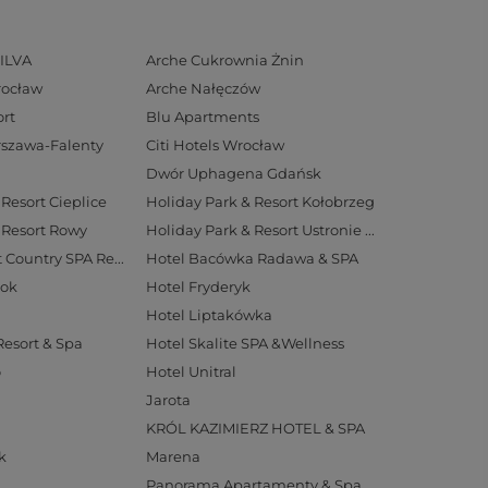
ILVA
Arche Cukrownia Żnin
rocław
Arche Nałęczów
rt
Blu Apartments
arszawa-Falenty
Citi Hotels Wrocław
Dwór Uphagena Gdańsk
Resort Cieplice
Holiday Park & Resort Kołobrzeg
 Resort Rowy
Holiday Park & Resort Ustronie Morskie
Hotel Aubrecht Country SPA Resort
Hotel Bacówka Radawa & SPA
tok
Hotel Fryderyk
Hotel Liptakówka
Resort & Spa
Hotel Skalite SPA &Wellness
o
Hotel Unitral
Jarota
KRÓL KAZIMIERZ HOTEL & SPA
k
Marena
Panorama Apartamenty & Spa