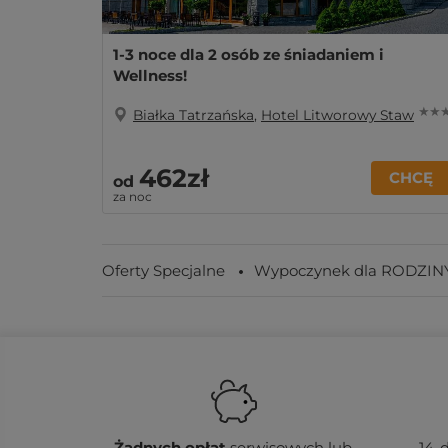
1-3 noce dla 2 osób ze śniadaniem i
Wellness!
★ ★ 
Białka Tatrzańska
,
Hotel Litworowy Staw
462zł
CHCĘ
od
za noc
Oferty Specjalne
Wypoczynek dla RODZIN
Żadnych
opłat
serwisowych lub
14-