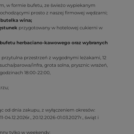
em, w formie bufetu, ze świeżo wypiekanym
ochodzącymi prosto z naszej firmowej wędzarni;
butelka wina;
ęstunek
przygotowany w hotelowej cukierni w
o bufetu herbaciano-kawowego oraz wybranych
: przytulna przestrzeń z wygodnymi leżakami, 12
cha/parowa/infra, grota solna, prysznic wrażeń,
 godzinach 18:00-22:00,
rzu;
cząc od dnia zakupu, z wyłączeniem okresów:
.11-04.12.2026r., 20.12.2026-01.03.2027r., świąt i
zynny tylko w weekendy;