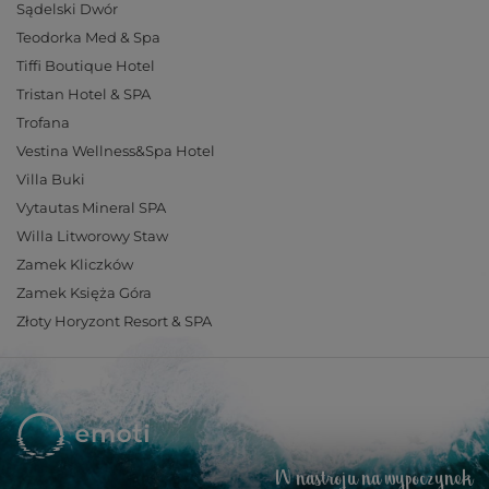
Sądelski Dwór
Teodorka Med & Spa
Tiffi Boutique Hotel
Tristan Hotel & SPA
Trofana
Vestina Wellness&Spa Hotel
Villa Buki
Vytautas Mineral SPA
Willa Litworowy Staw
Zamek Kliczków
Zamek Księża Góra
Złoty Horyzont Resort & SPA
W nastroju na wypoczynek