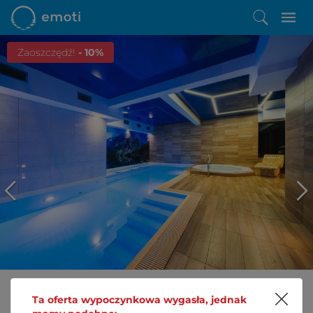
Zaoszczędź!
- 10%
Ta oferta wypoczynkowa wygasła, jednak