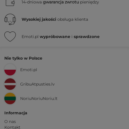
14-dniowa
gwarancja zwrotu
pieniędzy
Wysokiej jakości
obsługa klienta
Emoti.pl
wypróbowane
i
sprawdzone
Nie tylko w Polsce
Emoti.pl
GribuAtpusties.lv
NoriuNoriuNoriu.lt
Informacja
O nas
Kontakt