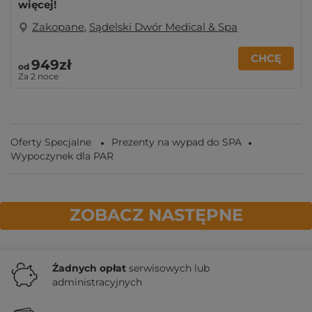
więcej!
Zakopane
,
Sądelski Dwór Medical & Spa
CHCĘ
949zł
od
Za 2 noce
Oferty Specjalne
Prezenty na wypad do SPA
Wypoczynek dla PAR
ZOBACZ NASTĘPNE
Żadnych
opłat
serwisowych lub
administracyjnych