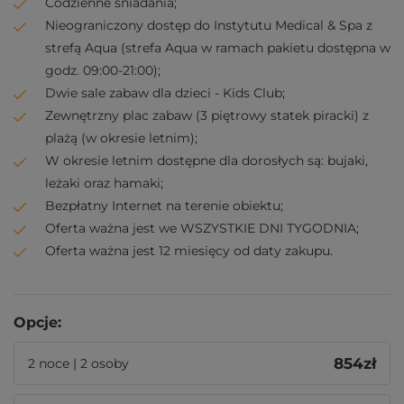
Codzienne śniadania;
Nieograniczony dostęp do Instytutu Medical & Spa z
strefą Aqua (strefa Aqua w ramach pakietu dostępna w
godz. 09:00-21:00);
Dwie sale zabaw dla dzieci - Kids Club;
Zewnętrzny plac zabaw (3 piętrowy statek piracki) z
plażą (w okresie letnim);
W okresie letnim dostępne dla dorosłych są: bujaki,
leżaki oraz hamaki;
Bezpłatny Internet na terenie obiektu;
Oferta ważna jest we WSZYSTKIE DNI TYGODNIA;
Oferta ważna jest 12 miesięcy od daty zakupu.
Opcje:
854
zł
2 noce | 2 osoby