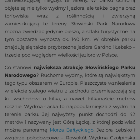
zamieszkującej niegdyś te tereny. W parku ochroną
objęte są nie tylko wydmy i jeziora, ale także bagna oraz
torfowiska wraz z roślinnością i zwierzyną
zamieszkującą te tereny. Słowiński Park Narodowy
można zwiedzać jedynie pieszo, a szlaki turystyczne na
tym obszarze wynoszą ok. 140 km. W obrębie parku
znajdują się także przybrzeżne jeziora Gardno i Łebsko –
trzecie pod względem wielkości jezioro w Polsce.
Co stanowi
największą atrakcję Słowińskiego Parku
Narodowego
? Ruchome wydmy, które są największym
tego typu obszarem w Europie. Piaszczyste wzniesienia
w efekcie stałego wiatru z zachodu przemieszczają się
ku wschodowi o kilka, a nawet kilkanaście metrów
rocznie. Wydma Łącka to najpopularniejsza z wydm na
terenie parku. Jej najwyższy punkt dochodzi do 42
metrów i nazywany jest Górą Łącką, z której podziwiać
można panoramę
Morza Bałtyckiego
, Jeziora Łebsko i
wzgórze polodowcowe – Rowokół. Wydma Czołpińska