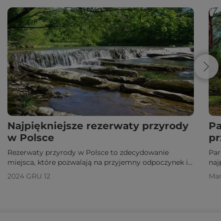
Najpiękniejsze rezerwaty przyrody
Pa
w Polsce
p
Rezerwaty przyrody w Polsce to zdecydowanie
Par
miejsca, które pozwalają na przyjemny odpoczynek i
naj
bliskość natury. Odkryj najlepsze z nich!
mie
2024 GRU 12
Mar