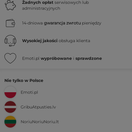
Żadnych
opłat
serwisowych lub
administracyjnych
14-dniowa
gwarancja zwrotu
pieniędzy
Wysokiej jakości
obsługa klienta
Emoti.pl
wypróbowane
i
sprawdzone
Nie tylko w Polsce
Emoti.pl
GribuAtpusties.lv
NoriuNoriuNoriu.lt