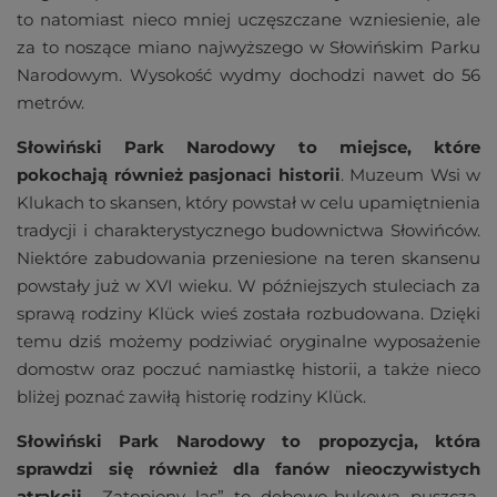
to natomiast nieco mniej uczęszczane wzniesienie, ale
za to noszące miano najwyższego w Słowińskim Parku
Narodowym. Wysokość wydmy dochodzi nawet do 56
metrów.
Słowiński Park Narodowy to miejsce, które
pokochają również pasjonaci historii
. Muzeum Wsi w
Klukach to skansen, który powstał w celu upamiętnienia
tradycji i charakterystycznego budownictwa Słowińców.
Niektóre zabudowania przeniesione na teren skansenu
powstały już w XVI wieku. W późniejszych stuleciach za
sprawą rodziny Klück wieś została rozbudowana. Dzięki
temu dziś możemy podziwiać oryginalne wyposażenie
domostw oraz poczuć namiastkę historii, a także nieco
bliżej poznać zawiłą historię rodziny Klück.
Słowiński Park Narodowy to propozycja, która
sprawdzi się również dla fanów nieoczywistych
atrakcji
. „Zatopiony las” to dębowo-bukowa puszcza,