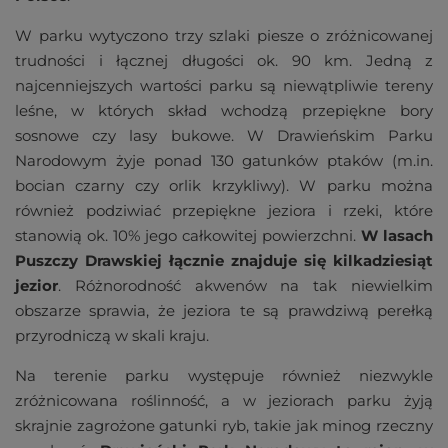
W parku wytyczono trzy szlaki piesze o zróżnicowanej
trudności i łącznej długości ok. 90 km. Jedną z
najcenniejszych wartości parku są niewątpliwie tereny
leśne, w których skład wchodzą przepiękne bory
sosnowe czy lasy bukowe. W Drawieńskim Parku
Narodowym żyje ponad 130 gatunków ptaków (m.in.
bocian czarny czy orlik krzykliwy). W parku można
również podziwiać przepiękne jeziora i rzeki, które
stanowią ok. 10% jego całkowitej powierzchni.
W lasach
Puszczy Drawskiej łącznie znajduje się kilkadziesiąt
jezior
. Różnorodność akwenów na tak niewielkim
obszarze sprawia, że jeziora te są prawdziwą perełką
przyrodniczą w skali kraju.
Na terenie parku występuje również niezwykle
zróżnicowana roślinność, a w jeziorach parku żyją
skrajnie zagrożone gatunki ryb, takie jak minog rzeczny