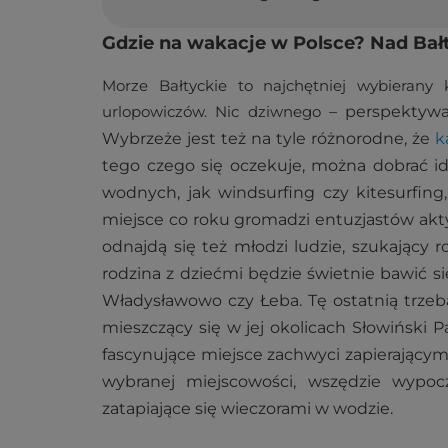
Gdzie na wakacje w Polsce? Nad Bał
Morze Bałtyckie to najchętniej wybierany 
urlopowiczów. Nic dziwnego
–
perspektywa
Wybrzeże jest też na tyle różnorodne, że
k
tego czego się oczekuje, można dobrać ide
wodnych, jak windsurfing czy kitesurfing,
miejsce co roku gromadzi entuzjastów ak
odnajdą się też młodzi ludzie, szukający r
rodzina z dziećmi będzie świetnie bawić si
Władysławowo czy Łeba. Tę ostatnią trzeb
mieszczący się w jej okolicach Słowiński
fascynujące miejsce zachwyci zapierającym
wybranej miejscowości, wszędzie wypocz
zatapiające się wieczorami w wodzie.