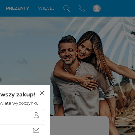
PREZENTY
WIĘCEJ
a
rwszy zakup!
 świata wypoczynku.