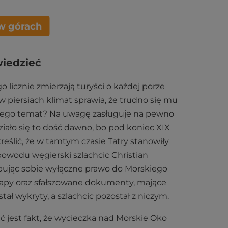
w górach
wiedzieć
 licznie zmierzają turyści o każdej porze
w piersiach klimat sprawia, że trudno się mu
a jego temat? Na uwagę zasługuje na pewno
działo się to dość dawno, bo pod koniec XIX
reślić, że w tamtym czasie Tatry stanowiły
powodu węgierski szlachcic Christian
pując sobie wyłączne prawo do Morskiego
apy oraz sfałszowane dokumenty, mające
stał wykryty, a szlachcic pozostał z niczym.
ć jest fakt, że wycieczka nad Morskie Oko