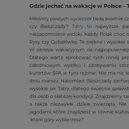
Gdzie jechać na wakacje w Polsce
–
Miłośnicy pieszych wycieczek będą świetnie cz
czy Bieszczady?
Tatry
to najwyższe pas
niezapomniane widoki. Każdy Polak choć r
Rysy czy Gubałówkę. Te piękne i wysokie s
W okresie wakacyjnym na najpopularniejs
Dlatego warto spróbować tych mniej prz
całodniowym wysiłku i zdobywaniu szc
kurortów SPA w tym rejonie. Nie ma nic l
dniu marszu. Natomiast Bieszczady zachwyca
wysokie jak Tatry, dlatego świetnie sprawd
dla osób o słabszej kondycji. Znajdziemy ta
a także niezwykłe. dzikie zwierzęta. N
jagodami, które znajdziesz w równie kult
które góry wybierzesz?