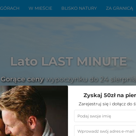
 GÓRACH
W MIEŚCIE
BLISKO NATURY
ZA GRANICĄ
Lato LAST MINUTE
Gorące ceny
wypoczynku do 24 sierpni
Zyskaj 50zł na pie
Zarejestruj się i dołącz do
ad
»
Wakacje w Polsce – uroki morza, gór i Mazur