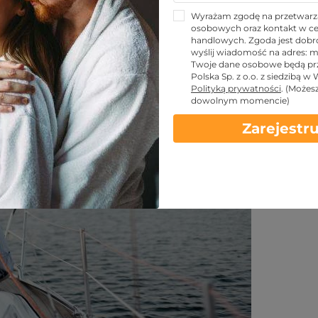
morza, gór i Mazur
Wyrażam zgodę na przetwarz
osobowych oraz kontakt w ce
handlowych. Zgoda jest dobro
wyślij wiadomość na adres:
m
Twoje dane osobowe będą pr
Udostępnij znajomym!
Polska Sp. z o.o. z siedzibą w
Polityką prywatności
.
(Możes
dowolnym momencie)
Zarejestru