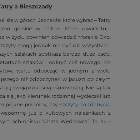
Tatry a Bieszczady
uli się w górach. Jednakże, które wybrać
–
Tatry
mo górskie w Polsce, które gwarantuje
az w życiu powinien odwiedzić Morskie Oko,
zczyty mogą jednak nie być dla wszystkich.
zych szlakach spotkasz bardzo dużo osób.
etartych szlaków i odkryć coś nowego! Po
zytów, warto odpocząć w jednym z wielu
epszego niż odpoczynek w jacuzzi po całym
ją swoją dzikością i surowością. Nie są tak
zą się jako kierunek rodzinnej wycieczki lub
m piękne połoniny, lasy,
szczyty do zdobycia
,
ie wspomnę już o kultowych naleśnikach z
owym schronisku “Chata Wędrowca”. To jak
–