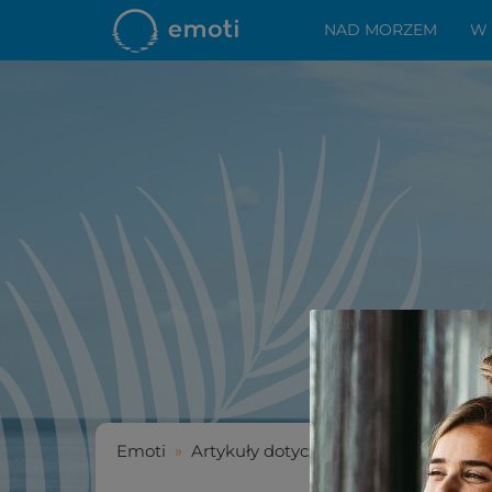
NAD MORZEM
W
Emoti
»
Artykuły dotyczące wakacyjnych por