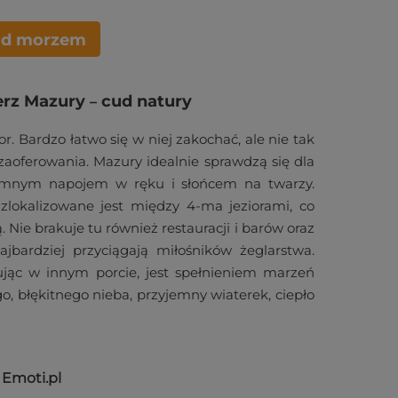
ad morzem
erz Mazury
cud natury
–
r. Bardzo łatwo się w niej zakochać, ale nie tak
zaoferowania. Mazury idealnie sprawdzą się dla
zimnym napojem w ręku i słońcem na twarzy.
okalizowane jest między 4-ma jeziorami, co
ie brakuje tu również restauracji i barów oraz
ajbardziej przyciągają miłośników żeglarstwa.
ując w innym porcie, jest spełnieniem marzeń
o, błękitnego nieba, przyjemny wiaterek, ciepło
Emoti.pl