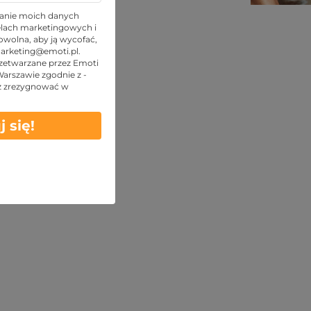
TOP oferty
anie moich danych
lach marketingowych i
wolna, aby ją wycofać,
arketing@emoti.pl
.
zetwarzane przez Emoti
 Warszawie zgodnie z -
z zrezygnować w
j się!