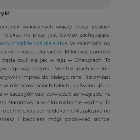
tyk!
kierunek wakacyjnych wojaży przez polskich
 relaksu na plaży jest bardzo zachęcająca.
ażdy znajdzie coś dla siebie
. W zależności od
alne miejsce dla siebie. Miłośnicy sportów
 będą czuli się jak w raju w Chałupach. To
tywnego wypoczynku. W Chałupach idealnie
ozrywki i imprez do białego rana. Natomiast
ę w miejscowościach takich jak Świnoujście,
a w szczególności odwiedzić ze względu na
 Park Narodowy, a w nim ruchome wydmy. To
i dech w piersiach widokami. Niezależnie od
niesz i będziesz mógł podziwiać słońce,