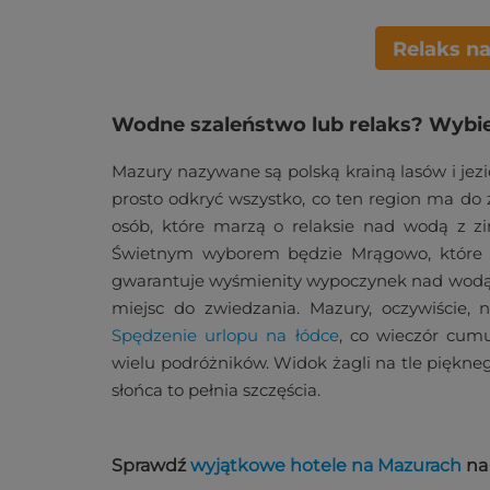
Relaks n
Wodne szaleństwo lub relaks? Wybi
Mazury nazywane są polską krainą lasów i jezio
prosto odkryć wszystko, co ten region ma do 
osób, które marzą o relaksie nad wodą z 
Świetnym wyborem będzie Mrągowo, które zl
gwarantuje wyśmienity wypoczynek nad wodą. N
miejsc do zwiedzania. Mazury, oczywiście, n
Spędzenie urlopu na łódce
, co wieczór cum
wielu podróżników. Widok żagli na tle piękneg
słońca to pełnia szczęścia.
Sprawdź
wyjątkowe hotele na Mazurach
na 