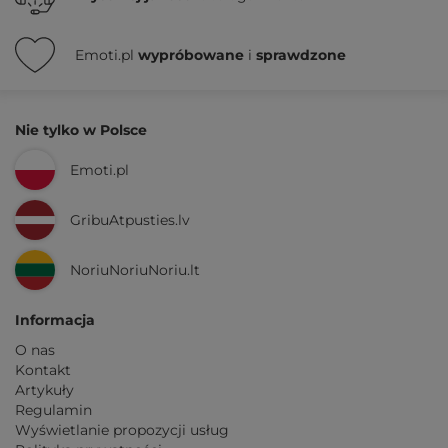
Emoti.pl
wypróbowane
i
sprawdzone
Nie tylko w Polsce
Emoti.pl
GribuAtpusties.lv
NoriuNoriuNoriu.lt
Informacja
O nas
Kontakt
Artykuły
Regulamin
Wyświetlanie propozycji usług