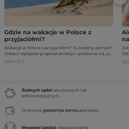
Gdzie na wakacje w Polsce z
Ai
przyjaciółmi?
na
Wakacje w Polsce z przyjaciółmi? To świetny pomysł!
Zar
Zobacz najlepsze grupowe atrakcje i przekonaj się, jak
Zob
spędzić wyjątkowy czas w Polsce z bliskimi!
wym
2024 LIS 1
202
Żadnych
opłat
serwisowych lub
administracyjnych
14-dniowa
gwarancja zwrotu
pieniędzy
Wysokiej jakości
obsługa klienta