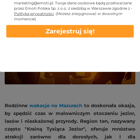
marketing@emoti.pl
. Twoje dane osobowe będą przetwarzane
przez Emoti Polska Sp. z o.o. z siedzibą w Warszawie zgodnie z -
2024 LIS 15
Polityką prywatności
.
(Możesz zrezygnować w dowolnym
momencie)
Zarejestruj się!
Rodzinne
wakacje na Mazurach
to doskonała okazja,
by spędzić czas w malowniczym otoczeniu jezior,
lasów i nieskażonej przyrody. Region ten, nazywany
często "Krainą Tysiąca Jezior", oferuje mnóstwo
atrakcji zarówno dla dorosłych, jak i dla