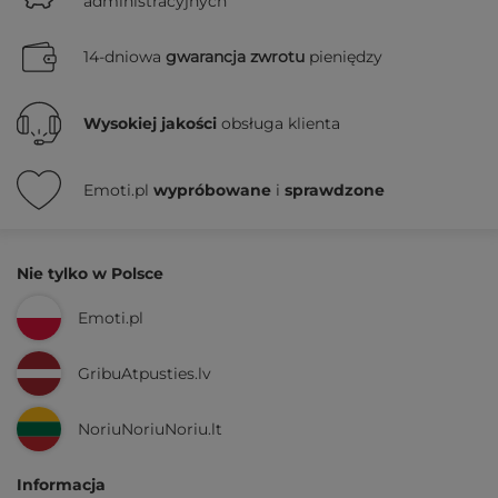
administracyjnych
14-dniowa
gwarancja zwrotu
pieniędzy
Wysokiej jakości
obsługa klienta
Emoti.pl
wypróbowane
i
sprawdzone
Nie tylko w Polsce
Emoti.pl
GribuAtpusties.lv
NoriuNoriuNoriu.lt
Informacja