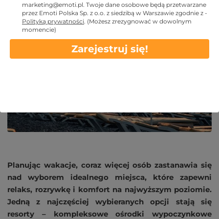
marketing@emoti.pl
. Twoje dane osobowe będą przetwarzane
przez Emoti Polska Sp. z o.o. z siedzibą w Warszawie zgodnie z -
2024 GRU 21
Polityką prywatności
.
(Możesz zrezygnować w dowolnym
momencie)
Zarejestruj się!
Planując wakacje, coraz więcej osób zastanawia się
nad wyborem idealnego miejsca, które zapewni
relaks, rozrywkę i komfort na najwyższym poziomie.
Jedną z najczęściej wybieranych opcji stają się
resorty – kompleksowe ośrodki wypoczynkowe