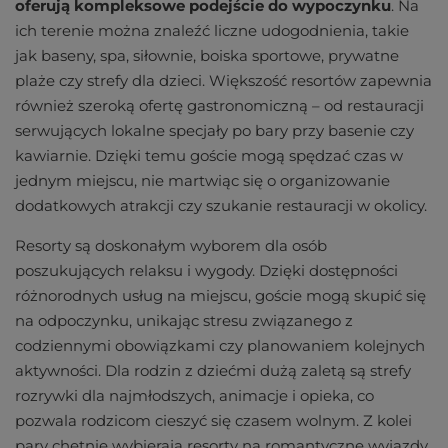
oferują kompleksowe podejście do wypoczynku
. Na
ich terenie można znaleźć liczne udogodnienia, takie
jak baseny, spa, siłownie, boiska sportowe, prywatne
plaże czy strefy dla dzieci. Większość resortów zapewnia
również szeroką ofertę gastronomiczną – od restauracji
serwujących lokalne specjały po bary przy basenie czy
kawiarnie. Dzięki temu goście mogą spędzać czas w
jednym miejscu, nie martwiąc się o organizowanie
dodatkowych atrakcji czy szukanie restauracji w okolicy.
Resorty są doskonałym wyborem dla osób
poszukujących relaksu i wygody. Dzięki dostępności
różnorodnych usług na miejscu, goście mogą skupić się
na odpoczynku, unikając stresu związanego z
codziennymi obowiązkami czy planowaniem kolejnych
aktywności. Dla rodzin z dziećmi dużą zaletą są strefy
rozrywki dla najmłodszych, animacje i opieka, co
pozwala rodzicom cieszyć się czasem wolnym. Z kolei
pary chętnie wybierają resorty na romantyczne wyjazdy,