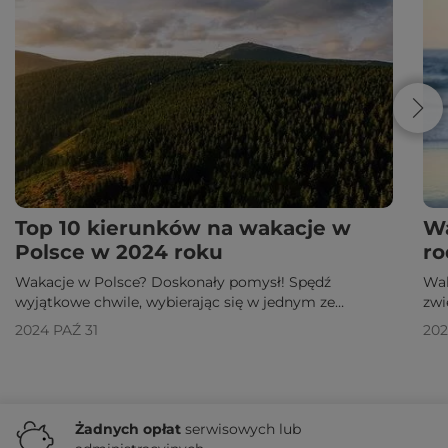
Top 10 kierunków na wakacje w
Wa
Polsce w 2024 roku
ro
Wakacje w Polsce? Doskonały pomysł! Spędź
Wak
wyjątkowe chwile, wybierając się w jednym ze
zwi
sprawdzonych kierunków!
Zob
2024 PAŹ 31
202
Żadnych
opłat
serwisowych lub