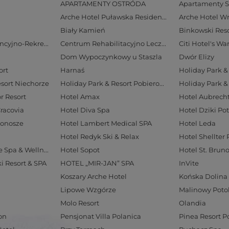
APARTAMENTY OSTRÓDA
Apartamenty S
Arche Hotel Puławska Residence
Arche Hotel W
Biały Kamień
Binkowski Reso
Centrum Konferencyjno-Rekreacyjne Geovita w Zakopanem
Centrum Rehabilitacyjno Lecznicze Rezydencja LIVE
Citi Hotel's W
Dom Wypoczynkowy u Staszla
Dwór Elizy
ort
Harnaś
Holiday Park & 
esort Niechorze
Holiday Park & Resort Pobierowo
Holiday Park &
r Resort
Hotel Amax
Cracovia
Hotel Diva Spa
Hotel Dziki Po
konosze
Hotel Lambert Medical SPA
Hotel Leda
Hotel Redyk Ski & Relax
Hotel Shellter 
Hotel Solar Palace Spa & Wellness
Hotel Sopot
Hotel St. Brun
ki Resort & SPA
HOTEL „MIR-JAN” SPA
InVite
Koszary Arche Hotel
Końska Dolina
Lipowe Wzgórze
Malinowy Poto
Molo Resort
Olandia
on
Pensjonat Villa Polanica
Pinea Resort 