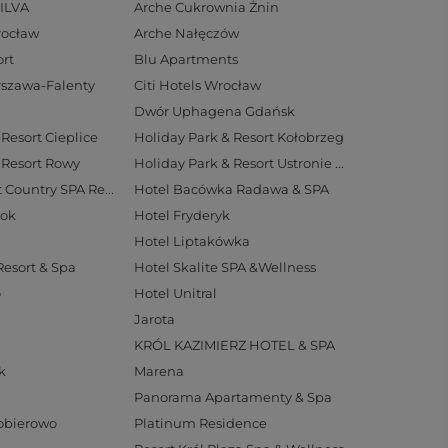
ILVA
Arche Cukrownia Żnin
rocław
Arche Nałęczów
rt
Blu Apartments
arszawa-Falenty
Citi Hotels Wrocław
Dwór Uphagena Gdańsk
Resort Cieplice
Holiday Park & Resort Kołobrzeg
 Resort Rowy
Holiday Park & Resort Ustronie Morskie
Hotel Aubrecht Country SPA Resort
Hotel Bacówka Radawa & SPA
tok
Hotel Fryderyk
Hotel Liptakówka
Resort & Spa
Hotel Skalite SPA &Wellness
o
Hotel Unitral
Jarota
KRÓL KAZIMIERZ HOTEL & SPA
k
Marena
Panorama Apartamenty & Spa
Pobierowo
Platinum Residence