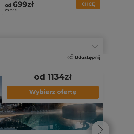
699zł
CHCĘ
od
za noc
Udostępnij
od 1134
zł
Wybierz ofertę