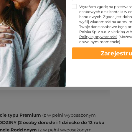
Wyrażam zgodę na przetwarz
osobowych oraz kontakt w ce
handlowych. Zgoda jest dobro
wyślij wiadomość na adres:
m
Twoje dane osobowe będą pr
Polska Sp. z o.o. z siedzibą w
KUPUJĘ
Polityką prywatności
.
(Możes
dowolnym momencie)
Zarejestru
 kontaktowe
Warunki
cie typu Premium
(z w pełni wyposażonym
DZINY (2 osoby dorosłe i 1 dziecko do 12 roku
ncie Rodzinnym
(z w pełni wyposażonym