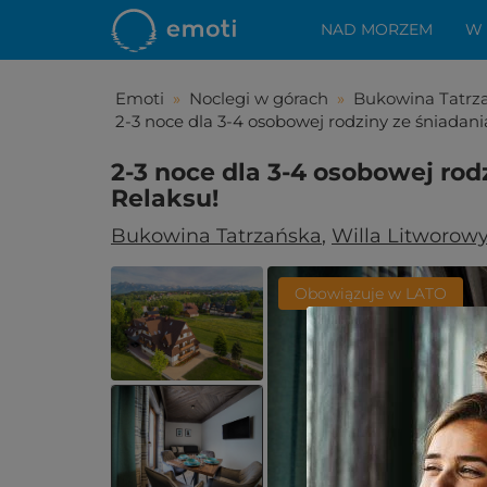
NAD MORZEM
W
Emoti
»
Noclegi w górach
»
Bukowina Tatrza
2-3 noce dla 3-4 osobowej rodziny ze śniadania
2-3 noce dla 3-4 osobowej rodz
Relaksu!
Bukowina Tatrzańska
,
Willa Litworow
Obowiązuje w LATO
Spodo
Zostało Ci z