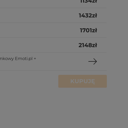
1134
zł
1432
zł
1701
zł
2148
zł
nkowy Emoti.pl +
KUPUJĘ