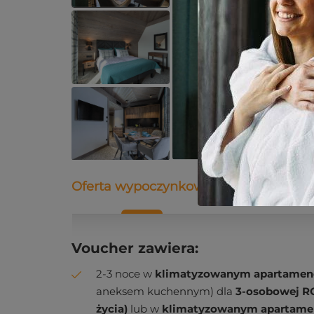
Oferta wypoczynkowa
Opis
Dane
Voucher zawiera:
2-3 noce w
klimatyzowanym apartamen
aneksem kuchennym) dla
3-osobowej RO
życia)
lub w
klimatyzowanym apartame