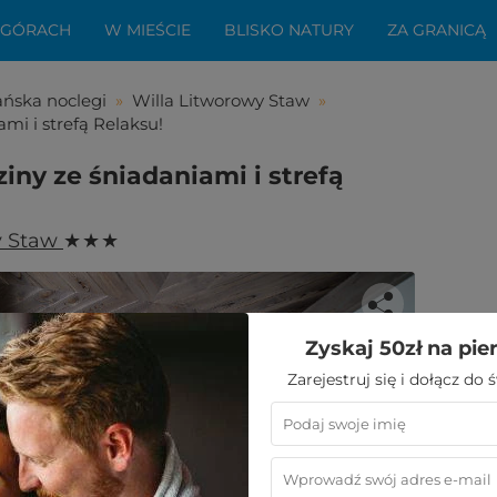
 GÓRACH
W MIEŚCIE
BLISKO NATURY
ZA GRANICĄ
ńska noclegi
»
Willa Litworowy Staw
»
mi i strefą Relaksu!
iny ze śniadaniami i strefą
y Staw
★ ★ ★
Zyskaj 50zł na pie
Zarejestruj się i dołącz do
bała Ci się ta oferta?
aledwie kilka kroków do niezwykłego
wypoczynku