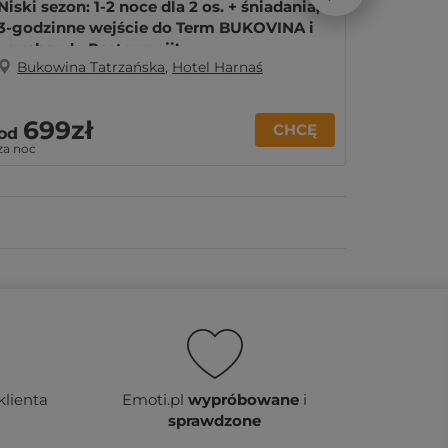
Niski sezon: 1-2 noce dla 2 os. + śniadania,
Wysoki s
3-godzinne wejście do Term BUKOVINA i
śniadan
voucher do Restauracji!
BUKOVIN
Bukowina Tatrzańska
,
Hotel Harnaś
Bukow
699zł
78
CHCĘ
od
od
za noc
za noc
klienta
Emoti.pl
wypróbowane
i
sprawdzone