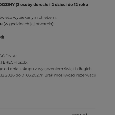
ZINY (2 osoby dorosłe i 2 dzieci do 12 roku
e świeżo wypiekanym chlebem;
su
(w godzinach jej otwarcia);
j;
YGODNIA;
CZTERECH osób;
cząc od dnia zakupu z wyłączeniem świąt i długich
.12.2026 do 01.03.2027r. Brak możliwości rezerwacji