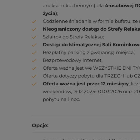
aneksem kuchennym) dla
4-osobowej ROD
życia)
;
Codzienne śniadania w formie bufetu, z
Nieograniczony dostęp do Strefy Relak
Szlafrok do Strefy Relaksu;
Dostęp do klimatycznej Sali Kominkowe
Bezpłatny parking z gwarancją miejsca;
Bezprzewodowy Internet;
Oferta ważna jest we WSZYSTKIE DNI T
Oferta dotyczy pobytu dla TRZECH lub 
Oferta ważna jest przez 12 miesięcy
, li
weekendów, 19.12.2025- 01.03.2026 oraz 20
pobytu na 1 noc.
Opcje: