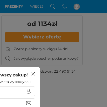
PREZENTY
WIĘCEJ
od 1134
zł
Wybierz ofertę
Zwrot pieniędzy w ciągu 14 dni
Jak wygląda voucher podarunkowy?
Masz pytania?
Zadzwoń:
22 490 91 34
rwszy zakup!
 świata wypoczynku.