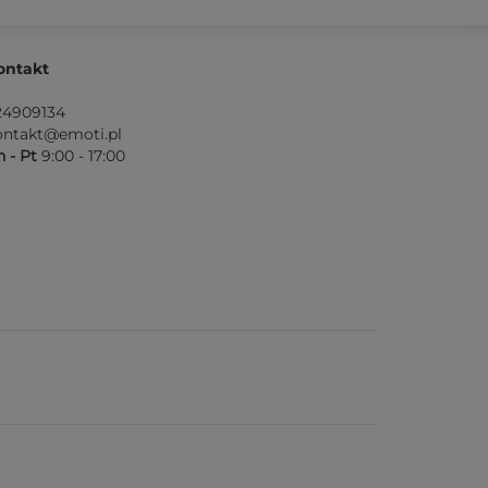
ontakt
24909134
ontakt@emoti.pl
 - Pt
9:00 - 17:00