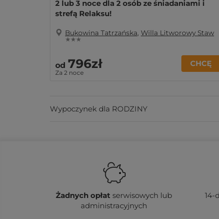
2 lub 3 noce dla 2 osób ze śniadaniami i
strefą Relaksu!
Bukowina Tatrzańska
,
Willa Litworowy Staw
★ ★ ★
796zł
CHCĘ
od
Za 2 noce
Wypoczynek dla RODZINY
Żadnych
opłat
serwisowych lub
14-
administracyjnych