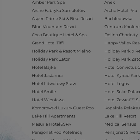
Amber Park Spa
Anek
Arche Fabryka Samolotów
Arche Hotel Piła
Aspen Prime Ski & Bike Resort
Bachledówka
Blue Mountain Resort
Coco Boutique Hotel & Spa
Dolina Charlotty
GrandHotel Tiffi
Happy Valley Res
Holiday Park & Resort Mielno
Holiday Park & R
Holiday Park Zator
Holiday Park Zato
Hotel Bajka
Hotel Convictus 
Hotel Jastarnia
Hotel Kyriad Kar
Hotel Litworowy Staw
Hotel Logos
Hotel Smile
Hotel Wieniawa
Hotel Zawrat*** S
Komorowski Luxury Guest Rooms
Kopalnia Relaksu
Lake Hill Apartments
Lake Hill Resort
Masuria Hotel&SPA
Medical Sensus
Pensjonat Pod Kotelnicą
Pensjonat Silvert