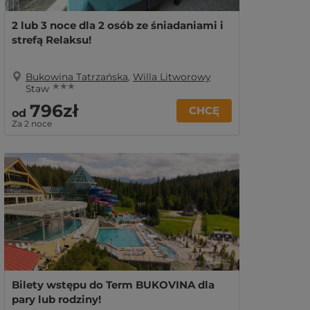
2 lub 3 noce dla 2 osób ze śniadaniami i
strefą Relaksu!
Bukowina Tatrzańska
,
Willa Litworowy
★ ★ ★
Staw
796zł
CHCĘ
od
Za 2 noce
Bilety wstępu do Term BUKOVINA dla
pary lub rodziny!