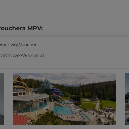
vouchera MPV:
enić swój Voucher
taktowe
Warunki