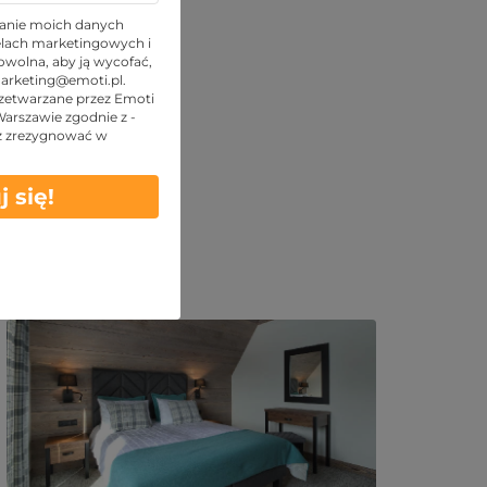
anie moich danych
lach marketingowych i
wolna, aby ją wycofać,
arketing@emoti.pl
.
zetwarzane przez Emoti
 Warszawie zgodnie z -
z zrezygnować w
j się!
Podobne oferty: