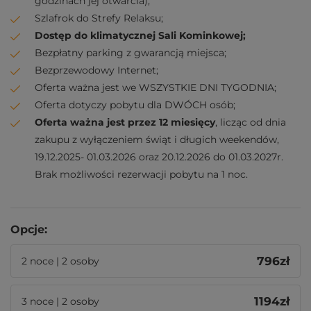
godzinach jej otwarcia);
Szlafrok do Strefy Relaksu;
Dostęp do klimatycznej Sali Kominkowej;
Bezpłatny parking z gwarancją miejsca;
Bezprzewodowy Internet;
Oferta ważna jest we WSZYSTKIE DNI TYGODNIA;
Oferta dotyczy pobytu dla DWÓCH osób;
Oferta ważna jest przez 12 miesięcy
, licząc od dnia
zakupu z wyłączeniem świąt i długich weekendów,
19.12.2025- 01.03.2026 oraz 20.12.2026 do 01.03.2027r.
Brak możliwości rezerwacji pobytu na 1 noc.
Opcje:
796
zł
2 noce | 2 osoby
1194
zł
3 noce | 2 osoby