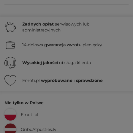
Żadnych
opłat
serwisowych lub
administracyjnych
14-dniowa
gwarancja zwrotu
pieniędzy
Wysokiej jakości
obsługa klienta
Emoti.pl
wypróbowane
i
sprawdzone
Nie tylko w Polsce
Emoti.pl
GribuAtpusties.lv