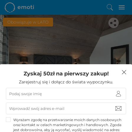
Obowiązuje w LATO
Spodobała Ci się ta oferta?
Zyskaj 50zł na pierwszy zakup!
Zostało Ci zaledwie kilka kroków do niezwykłego
Zarejestruj się i dołącz do świata wypoczynku.
wypoczynku
KUPUJĘ
Wyrażam zgodę na przetwarzanie moich danych osobowych
oraz kontakt w celach marketingowych i handlowych. Zgoda
jest dobrowolna, aby ją wycofać, wyślij wiadomość na adres: