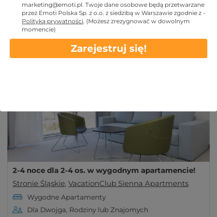
marketing@emoti.pl
. Twoje dane osobowe będą przetwarzane
Stronie Śląskie
przez Emoti Polska Sp. z o.o. z siedzibą w Warszawie zgodnie z -
Nowoczesne apartamenty VacationClub Czarna
Polityką prywatności
.
(Możesz zrezygnować w dowolnym
momencie)
Góra w Stroniu Śląskim. Blisko stoków, tras
Więcej
Zarejestruj się!
rowerowych i atrakcji resortu. Idealne miejsce na
Ferie Zimowe
aktywny wypoczynek
2-4 noce dla 2-4 os. w wygodnym apartamencie!
Stronie Śląskie
,
VacationClub Sienna Apartments
Wygodne Apartamenty
Dla Dwojga, Rodziny lub Znajomych