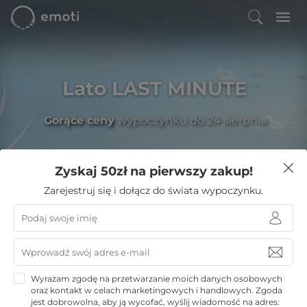
Lato LAST MINUTE
Gorące ceny
wypoczynku do 24 sierpnia
Zyskaj 50zł na pierwszy zakup!
Filtruj
Zarejestruj się i dołącz do świata wypoczynku.
Emoti
»
Noclegi w górach
»
Stronie Śląskie noclegi
»
VacationClub Sienna Apartments
VacationClub Sienna
Wyrażam zgodę na przetwarzanie moich danych osobowych
Apartments
oraz kontakt w celach marketingowych i handlowych. Zgoda
jest dobrowolna, aby ją wycofać, wyślij wiadomość na adres: