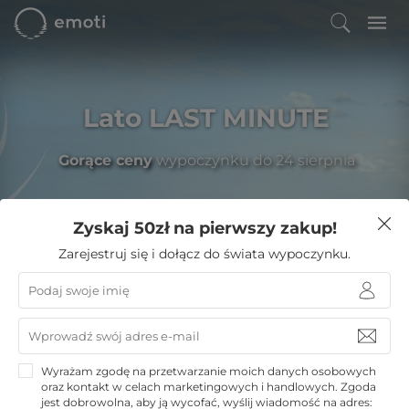
Lato LAST MINUTE
Gorące ceny
wypoczynku do 24 sierpnia
Zyskaj 50zł na pierwszy zakup!
Filtruj
Zarejestruj się i dołącz do świata wypoczynku.
Emoti
»
Hotele nad morzem
»
Kołobrzeg noclegi
»
VacationClub Seaside Studio
VacationClub Seaside Studio
Wyrażam zgodę na przetwarzanie moich danych osobowych
oraz kontakt w celach marketingowych i handlowych. Zgoda
Kołobrzeg
jest dobrowolna, aby ją wycofać, wyślij wiadomość na adres: