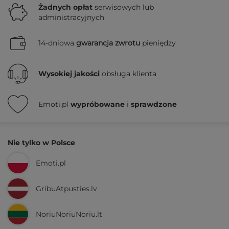
Żadnych
opłat
serwisowych lub
administracyjnych
14-dniowa
gwarancja zwrotu
pieniędzy
Wysokiej jakości
obsługa klienta
Emoti.pl
wypróbowane
i
sprawdzone
Nie tylko w Polsce
Emoti.pl
GribuAtpusties.lv
NoriuNoriuNoriu.lt