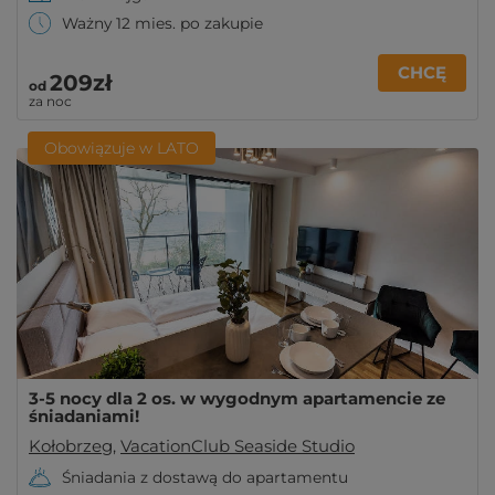
Ważny 12 mies. po zakupie
CHCĘ
209zł
od
za noc
Obowiązuje w LATO
3-5 nocy dla 2 os. w wygodnym apartamencie ze
śniadaniami!
Kołobrzeg
,
VacationClub Seaside Studio
Śniadania z dostawą do apartamentu