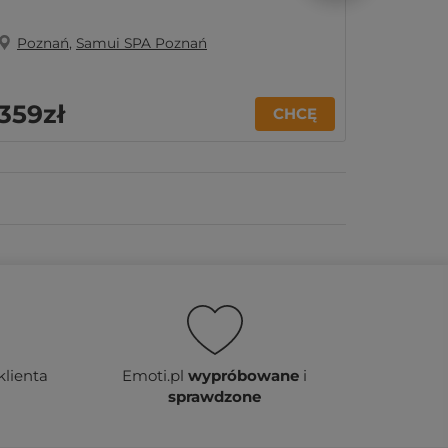
Poznań
,
Samui SPA Poznań
Pozn
359zł
219z
CHCĘ
klienta
Emoti.pl
wypróbowane
i
sprawdzone