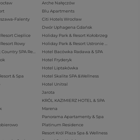
rocław
Arche Nałęczów
rt
Blu Apartments
arszawa-Falenty
Citi Hotels Wrocław
Dwór Uphagena Gdańsk
Resort Cieplice
Holiday Park & Resort Kołobrzeg
 Resort Rowy
Holiday Park & Resort Ustronie Morskie
Hotel Aubrecht Country SPA Resort
Hotel Bacówka Radawa & SPA
tok
Hotel Fryderyk
Hotel Liptakówka
Resort & Spa
Hotel Skalite SPA &Wellness
o
Hotel Unitral
Jarota
KRÓL KAZIMIERZ HOTEL & SPA
k
Marena
Panorama Apartamenty & Spa
Pobierowo
Platinum Residence
Resort Król Plaza Spa & Wellness