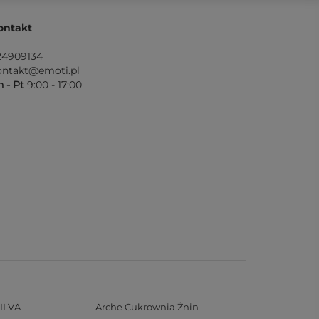
ontakt
24909134
ontakt@emoti.pl
 - Pt
9:00 - 17:00
ILVA
Arche Cukrownia Żnin