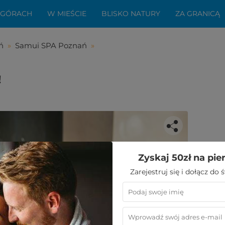
 GÓRACH
W MIEŚCIE
BLISKO NATURY
ZA GRANICĄ
ń
»
Samui SPA Poznań
»
!
Zyskaj 50zł na pie
bała Ci się ta oferta?
Zarejestruj się i dołącz do
aledwie kilka kroków do niezwykłego
wypoczynku