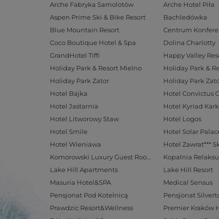
Arche Fabryka Samolotów
Arche Hotel Piła
Aspen Prime Ski & Bike Resort
Bachledówka
Blue Mountain Resort
Coco Boutique Hotel & Spa
Dolina Charlotty
GrandHotel Tiffi
Happy Valley Res
Holiday Park & Resort Mielno
Holiday Park & R
Holiday Park Zator
Holiday Park Zato
Hotel Bajka
Hotel Convictus 
Hotel Jastarnia
Hotel Kyriad Kar
Hotel Litworowy Staw
Hotel Logos
Hotel Smile
Hotel Wieniawa
Hotel Zawrat*** S
Komorowski Luxury Guest Rooms
Kopalnia Relaksu
Lake Hill Apartments
Lake Hill Resort
Masuria Hotel&SPA
Medical Sensus
Pensjonat Pod Kotelnicą
Pensjonat Silvert
Prawdzic Resort&Wellness
Premier Kraków 