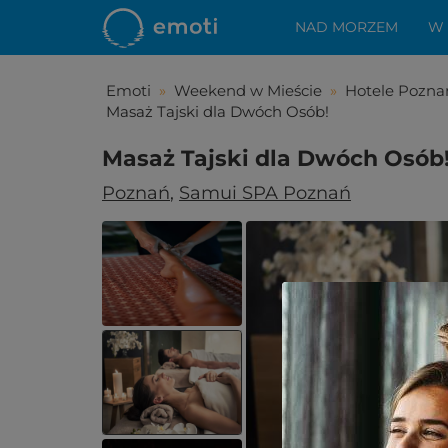
NAD MORZEM
W
Emoti
»
Weekend w Mieście
»
Hotele Pozna
Masaż Tajski dla Dwóch Osób!
Masaż Tajski dla Dwóch Osób
Poznań
,
Samui SPA Poznań
Spodo
Zostało Ci z