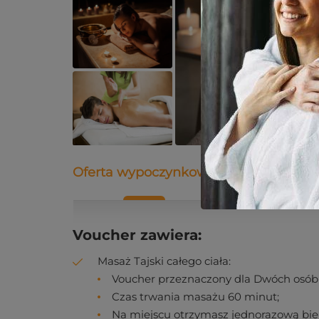
Oferta wypoczynkowa
Opis
Dane
Voucher zawiera:
Masaż Tajski całego ciała:
Voucher przeznaczony dla Dwóch osób
Czas trwania masażu 60 minut;
Na miejscu otrzymasz jednorazową bieliz