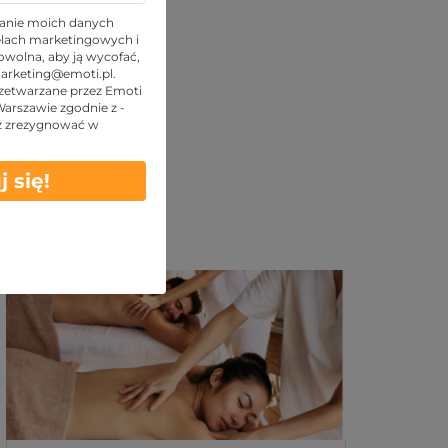
anie moich danych
lach marketingowych i
wolna, aby ją wycofać,
arketing@emoti.pl
.
zetwarzane przez Emoti
 Warszawie zgodnie z -
z zrezygnować w
j się!
Podobne oferty: