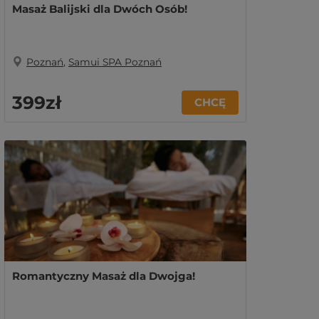
Masaż Balijski dla Dwóch Osób!
Poznań
,
Samui SPA Poznań
399zł
CHCĘ
Romantyczny Masaż dla Dwojga!