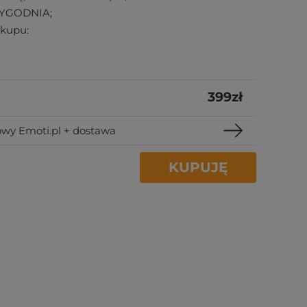
TYGODNIA;
akupu:
399
zł
wy Emoti.pl + dostawa
KUPUJĘ