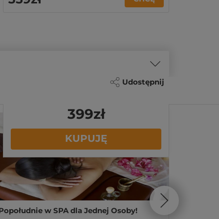
Udostępnij
399
zł
KUPUJĘ
Popołudnie w SPA dla Jednej Osoby!
Masaż R