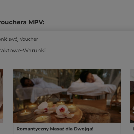
vouchera MPV:
enić swój Voucher
taktowe
Warunki
Romantyczny Masaż dla Dwojga!