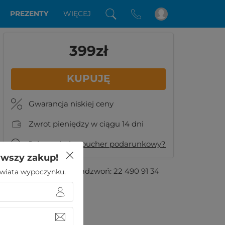
PREZENTY
WIĘCEJ
399
zł
KUPUJĘ
Gwarancja niskiej ceny
Zwrot pieniędzy w ciągu 14 dni
Jak wygląda voucher podarunkowy?
rwszy zakup!
Masz pytania?
Zadzwoń:
22 490 91 34
 świata wypoczynku.