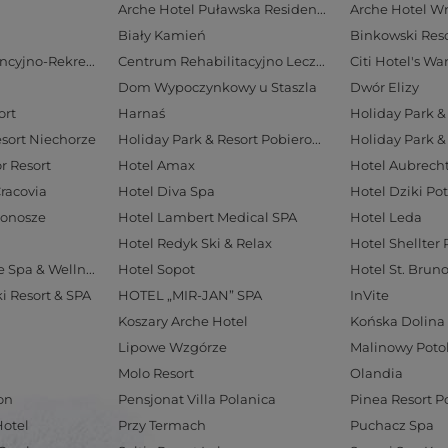
Arche Hotel Puławska Residence
Arche Hotel W
Biały Kamień
Binkowski Reso
Centrum Konferencyjno-Rekreacyjne Geovita w Zakopanem
Centrum Rehabilitacyjno Lecznicze Rezydencja LIVE
Citi Hotel's W
Dom Wypoczynkowy u Staszla
Dwór Elizy
ort
Harnaś
Holiday Park & 
esort Niechorze
Holiday Park & Resort Pobierowo
Holiday Park &
r Resort
Hotel Amax
Cracovia
Hotel Diva Spa
Hotel Dziki Po
konosze
Hotel Lambert Medical SPA
Hotel Leda
Hotel Redyk Ski & Relax
Hotel Shellter 
Hotel Solar Palace Spa & Wellness
Hotel Sopot
Hotel St. Brun
ki Resort & SPA
HOTEL „MIR-JAN” SPA
InVite
Koszary Arche Hotel
Końska Dolina
Lipowe Wzgórze
Malinowy Poto
Molo Resort
Olandia
on
Pensjonat Villa Polanica
Pinea Resort 
Hotel
Przy Termach
Puchacz Spa