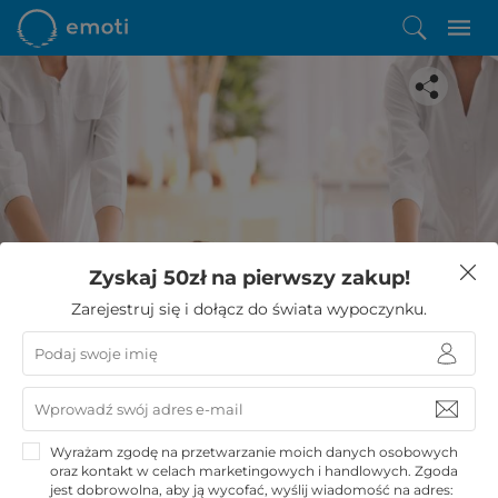
Spodobała Ci się ta oferta?
Zyskaj 50zł na pierwszy zakup!
Zostało Ci zaledwie kilka kroków do niezwykłego
Zarejestruj się i dołącz do świata wypoczynku.
wypoczynku
KUPUJĘ
Wyrażam zgodę na przetwarzanie moich danych osobowych
oraz kontakt w celach marketingowych i handlowych. Zgoda
jest dobrowolna, aby ją wycofać, wyślij wiadomość na adres: