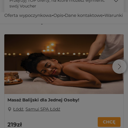
Przejrzyj TOP oferty, na które możesz wymienić
swój Voucher
Oferta wypoczynkowa
Opis
Dane kontaktowe
Warunki
Podobne oferty
Masaż Balijski dla Jednej Osoby!
Łódź
,
Samui SPA Łódź
CHCĘ
219zł