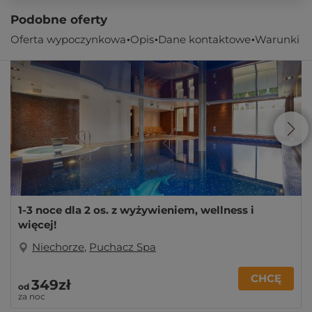
Podobne oferty
Oferta wypoczynkowa
Opis
Dane kontaktowe
Warunki
1-3 noce dla 2 os. z wyżywieniem, wellness i
więcej!
Niechorze
,
Puchacz Spa
CHCĘ
349zł
od
za noc