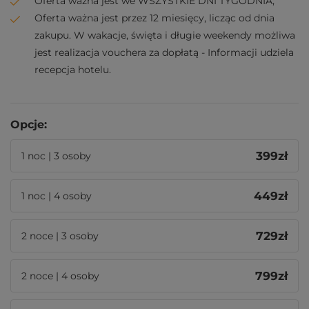
Oferta ważna jest we WSZYSTKIE DNI TYGODNIA;
Oferta ważna jest przez 12 miesięcy, licząc od dnia
zakupu. W wakacje, święta i długie weekendy możliwa
jest realizacja vouchera za dopłatą - Informacji udziela
recepcja hotelu.
Opcje:
399
zł
1 noc | 3 osoby
449
zł
1 noc | 4 osoby
729
zł
2 noce | 3 osoby
799
zł
2 noce | 4 osoby