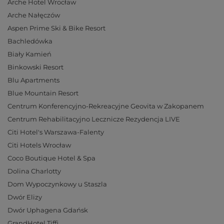
Arche Hotel Wrocław
Arche Nałęczów
Aspen Prime Ski & Bike Resort
Bachledówka
Biały Kamień
Binkowski Resort
Blu Apartments
Blue Mountain Resort
Centrum Konferencyjno-Rekreacyjne Geovita w Zakopanem
Centrum Rehabilitacyjno Lecznicze Rezydencja LIVE
Citi Hotel's Warszawa-Falenty
Citi Hotels Wrocław
Coco Boutique Hotel & Spa
Dolina Charlotty
Dom Wypoczynkowy u Staszla
Dwór Elizy
Dwór Uphagena Gdańsk
GrandHotel Tiffi