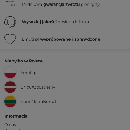
14-dniowa
gwarancja zwrotu
pieniędzy
Wysokiej jakości
obsługa klienta
Emoti.pl
wypróbowane
i
sprawdzone
Nie tylko w Polsce
Emoti.pl
GribuAtpusties.lv
NoriuNoriuNoriu.lt
Informacja
O nas