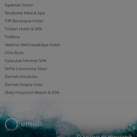
Sądelski Dwór
Teodorka Med & Spa
Tiffi Boutique Hotel
Tristan Hotel & SPA
Trofana
Vestina Wellness&Spa Hotel
Villa Buki
Vytautas Mineral SPA
Willa Litworowy Staw
Zamek Kliczków
Zamek Księża Góra
Złoty Horyzont Resort & SPA
W nastroju na wypoczynek