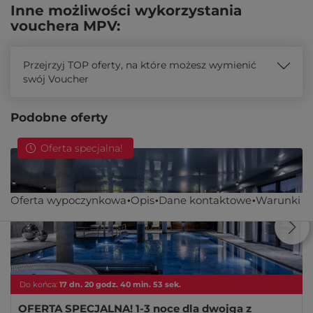
Inne możliwości wykorzystania
vouchera MPV:
Przejrzyj TOP oferty, na które możesz wymienić
swój Voucher
Podobne oferty
Oferta specjalna!
Oferta wypoczynkowa
Opis
Dane kontaktowe
Warunki
Do końca:
17
dn.
20
godz.
40
min.
53
sek.
OFERTA SPECJALNA! 1-3 noce dla dwojga z