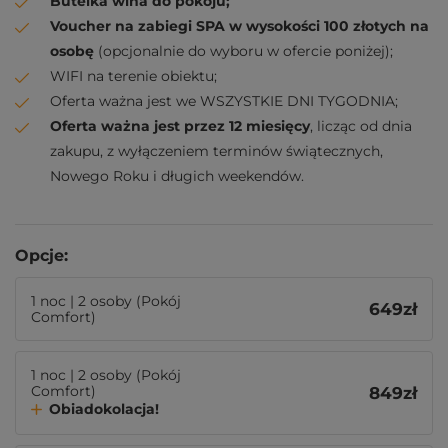
Butelka wina do pokoju;
Voucher na zabiegi SPA w wysokości 100 złotych na
osobę
(opcjonalnie do wyboru w ofercie poniżej);
WIFI na terenie obiektu;
Oferta ważna jest we WSZYSTKIE DNI TYGODNIA;
Oferta ważna jest przez 12 miesięcy
, licząc od dnia
zakupu, z wyłączeniem terminów świątecznych,
Nowego Roku i długich weekendów.
Opcje:
1 noc | 2 osoby (Pokój
649
zł
Comfort)
1 noc | 2 osoby (Pokój
Comfort)
849
zł
Obiadokolacja!