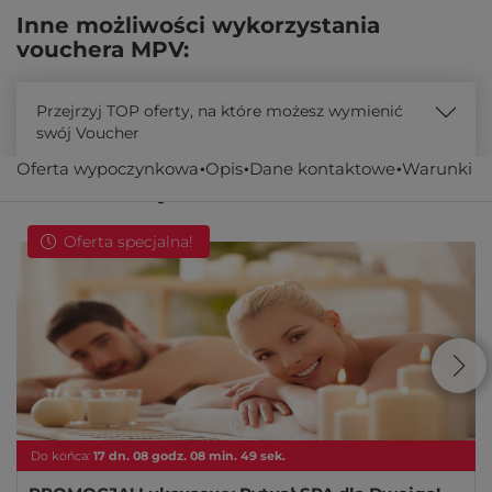
Inne możliwości wykorzystania
vouchera MPV:
Przejrzyj TOP oferty, na które możesz wymienić
swój Voucher
Oferta wypoczynkowa
Opis
Dane kontaktowe
Warunki
Podobne oferty
Oferta specjalna!
Do końca:
17
dn.
08
godz.
08
min.
49
sek.