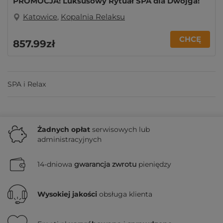
PROMOCJA! Luksusowy Rytuał SPA dla Dwojga!
Katowice
,
Kopalnia Relaksu
CHCĘ
857
.99
zł
SPA i Relax
Żadnych
opłat
serwisowych lub
administracyjnych
14-dniowa
gwarancja zwrotu
pieniędzy
Wysokiej jakości
obsługa klienta