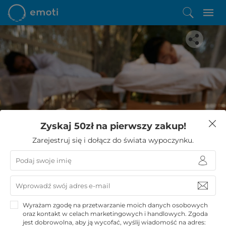
Spodobała Ci się ta oferta?
Zyskaj 50zł na pierwszy zakup!
Zostało Ci zaledwie kilka kroków do niezwykłego
Zarejestruj się i dołącz do świata wypoczynku.
wypoczynku
KUPUJĘ
Wyrażam zgodę na przetwarzanie moich danych osobowych
oraz kontakt w celach marketingowych i handlowych. Zgoda
jest dobrowolna, aby ją wycofać, wyślij wiadomość na adres: