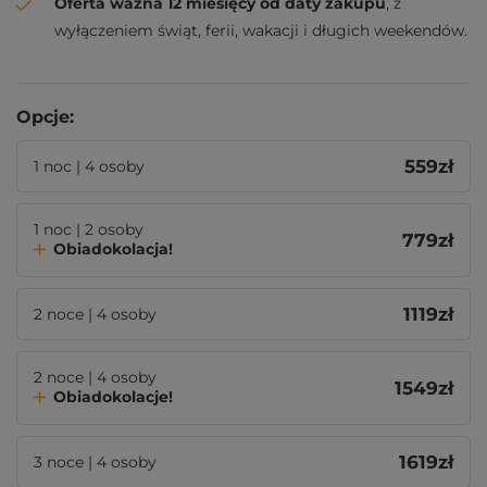
Oferta ważna 12 miesięcy od daty zakupu
, z
wyłączeniem świąt, ferii, wakacji i długich weekendów.
Opcje:
559
zł
1 noc | 4 osoby
1 noc | 2 osoby
779
zł
Obiadokolacja!
1119
zł
2 noce | 4 osoby
2 noce | 4 osoby
1549
zł
Obiadokolacje!
1619
zł
3 noce | 4 osoby