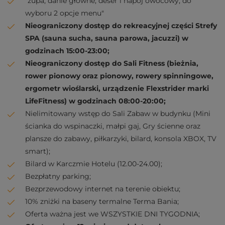
"zupa, danie główne, deser i napój owocowy, do
wyboru 2 opcje menu"
Nieograniczony dostęp do rekreacyjnej części Strefy
SPA (sauna sucha, sauna parowa, jacuzzi) w
godzinach 15:00-23:00;
Nieograniczony dostęp do Sali Fitness (bieżnia,
rower pionowy oraz pionowy, rowery spinningowe,
ergometr wioślarski, urządzenie Flexstrider marki
LifeFitness) w godzinach 08:00-20:00;
Nielimitowany wstęp do Sali Zabaw w budynku (Mini
ścianka do wspinaczki, małpi gaj, Gry ścienne oraz
plansze do zabawy, piłkarzyki, bilard, konsola XBOX, TV
smart);
Bilard w Karczmie Hotelu (12.00-24.00);
Bezpłatny parking;
Bezprzewodowy internet na terenie obiektu;
10% zniżki na baseny termalne Terma Bania;
Oferta ważna jest we WSZYSTKIE DNI TYGODNIA;