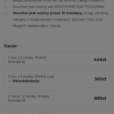
Bezprzewodowy Internet na terenie całego obiektu;
Voucher jest ważny we WSZYSTKIE DNI TYGODNIA;
Voucher jest ważny przez 12 miesięcy
, licząc od dnia
zakupu, z wyłączeniem miesięcy: styczeń, luty, oraz
długich weekendów i świąt.
Opcje:
1 noc | 2 osoby (Pokój
449
zł
Standard)
1 noc | 2 osoby (Pokój Lux)
565
zł
Obiadokolacja
2 noce | 2 osoby (Pokój
889
zł
Standard)