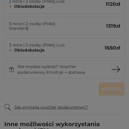
2 noce | 2 osoby (Pokój Lux)
1120
zł
Obiadokolacje
3 noce | 2 osoby (Pokój
1319
zł
Standard)
3 noce | 2 osoby (Pokój Lux)
1650
zł
Obiadokolacje
Nie możesz wybrać? Voucher
podarunkowy Emoti.pl + dostawa
KUPUJĘ
Jak wygląda voucher podarunkowy?
Inne możliwości wykorzystania