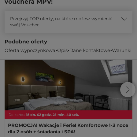
vouchera MPV:
Przejrzyj TOP oferty, na które możesz wymienić
swój Voucher
Podobne oferty
Oferta wypoczynkowa
Opis
Dane kontaktowe
Warunki
Oferta specjalna!
- 15%
Do końca:
18
dn.
02
godz.
25
min.
40
sek.
PROMOCJA! Wakacje i Ferie! Komfortowe 1-3 noce
dla 2 osób + śniadania i SPA!