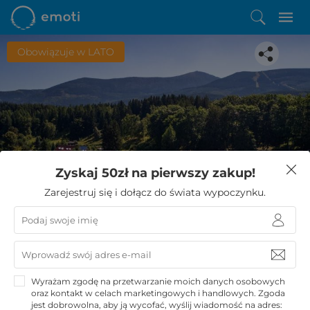
Obowiązuje w LATO
Spodobała Ci się ta oferta?
Zyskaj 50zł na pierwszy zakup!
Zostało Ci zaledwie kilka kroków do niezwykłego
Zarejestruj się i dołącz do świata wypoczynku.
wypoczynku
KUPUJĘ
Wyrażam zgodę na przetwarzanie moich danych osobowych
oraz kontakt w celach marketingowych i handlowych. Zgoda
jest dobrowolna, aby ją wycofać, wyślij wiadomość na adres: