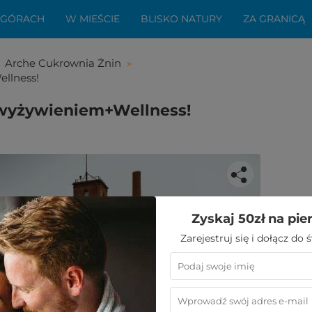
 GÓRACH
W MIEŚCIE
BLISKO NATURY
ZA GRANICĄ
Arche Cukrownia Żnin
»
ellness!
z wyżywieniem+Wellness!
Zyskaj 50zł na pie
bała Ci się ta oferta?
Zarejestruj się i dołącz do
aledwie kilka kroków do niezwykłego
wypoczynku