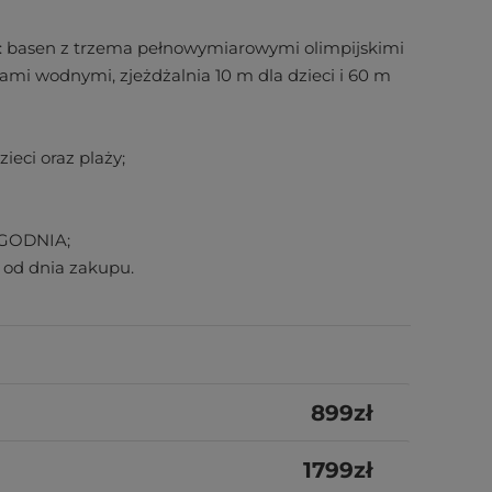
s: basen z trzema pełnowymiarowymi olimpijskimi
kcjami wodnymi, zjeżdżalnia 10 m dla dzieci i 60 m
ieci oraz plaży;
YGODNIA;
c od dnia zakupu.
899
zł
1799
zł