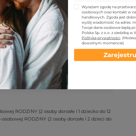
Wyrażam zgodę na przetwarz
osobowych oraz kontakt w ce
handlowych. Zgoda jest dobro
wyślij wiadomość na adres:
m
KUPUJĘ
Twoje dane osobowe będą pr
Polska Sp. z o.o. z siedzibą w
Polityką prywatności
.
(Możes
dowolnym momencie)
Zarejestru
 kontaktowe
Warunki
obowej RODZINY (2 osoby dorosłe i 1 dziecko do 12
-osobowej RODZINY (2 osoby dorosłe i 2 dzieci do