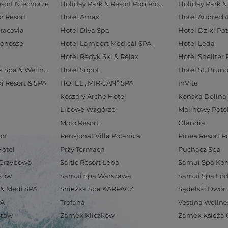
esort Niechorze
Holiday Park & Resort Pobierowo
Holiday Park &
r Resort
Hotel Amax
Cracovia
Hotel Diva Spa
Hotel Dziki Po
konosze
Hotel Lambert Medical SPA
Hotel Leda
Hotel Redyk Ski & Relax
Hotel Shellter 
Hotel Solar Palace Spa & Wellness
Hotel Sopot
Hotel St. Brun
ki Resort & SPA
HOTEL „MIR-JAN” SPA
InVite
Koszary Arche Hotel
Końska Dolina
Lipowe Wzgórze
Malinowy Poto
Molo Resort
Olandia
on
Pensjonat Villa Polanica
Pinea Resort 
Hotel
Przy Termach
Puchacz Spa
a Grzybowo
Saltic Resort Łeba
Samui Spa Kon
zków
Samui Spa Warszawa
Samui Spa Łó
 & Medi SPA
Snieżka Spa KARPACZ
Sądelski Dwór
PA
Trofana
Vestina Wellne
Staw
Zamek Kliczków
Zamek Księża 