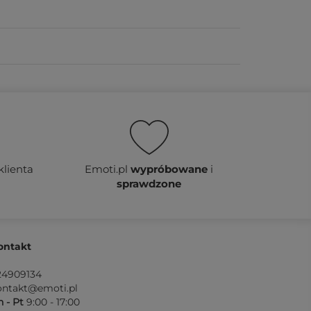
klienta
Emoti.pl
wypróbowane
i
sprawdzone
ontakt
24909134
ontakt@emoti.pl
 - Pt
9:00 - 17:00