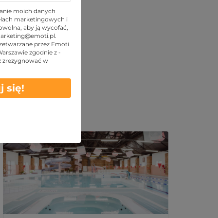
anie moich danych
lach marketingowych i
wolna, aby ją wycofać,
arketing@emoti.pl
.
zetwarzane przez Emoti
 Warszawie zgodnie z -
z zrezygnować w
j się!
Podobne oferty: