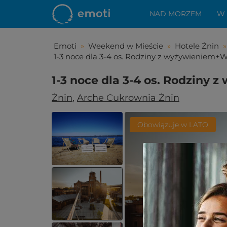
NAD MORZEM
W
Emoti
»
Weekend w Mieście
»
Hotele Żnin
»
1-3 noce dla 3-4 os. Rodziny z wyżywieniem+W
1-3 noce dla 3-4 os. Rodziny 
Żnin
,
Arche Cukrownia Żnin
Obowiązuje w LATO
Spodo
Zostało Ci z