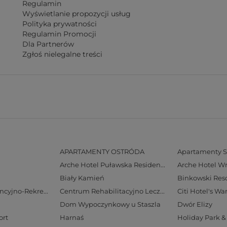
Regulamin
Wyświetlanie propozycji usług
Polityka prywatności
Regulamin Promocji
Dla Partnerów
Zgłoś nielegalne treści
APARTAMENTY OSTRÓDA
Apartamenty S
Arche Hotel Puławska Residence
Arche Hotel W
Biały Kamień
Binkowski Reso
Centrum Konferencyjno-Rekreacyjne Geovita w Zakopanem
Centrum Rehabilitacyjno Lecznicze Rezydencja LIVE
Citi Hotel's W
Dom Wypoczynkowy u Staszla
Dwór Elizy
ort
Harnaś
Holiday Park & 