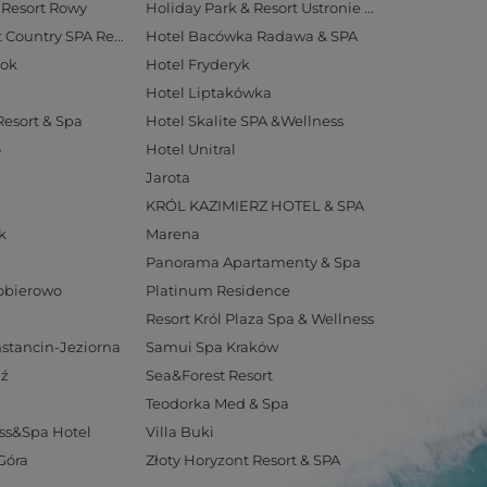
 Resort Rowy
Holiday Park & Resort Ustronie Morskie
Hotel Aubrecht Country SPA Resort
Hotel Bacówka Radawa & SPA
tok
Hotel Fryderyk
Hotel Liptakówka
Resort & Spa
Hotel Skalite SPA &Wellness
o
Hotel Unitral
Jarota
KRÓL KAZIMIERZ HOTEL & SPA
k
Marena
Panorama Apartamenty & Spa
Pobierowo
Platinum Residence
Resort Król Plaza Spa & Wellness
stancin-Jeziorna
Samui Spa Kraków
dź
Sea&Forest Resort
Teodorka Med & Spa
ss&Spa Hotel
Villa Buki
Góra
Złoty Horyzont Resort & SPA