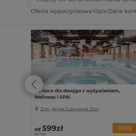
Oferta wypoczynkowa
Opis
Dane kon
Podobne oferty
1-3 noce dla dwojga z wyżywieniem,
Wellness i SPA!
Żnin
,
Arche Cukrownia Żnin
599zł
CHCĘ
od
za noc