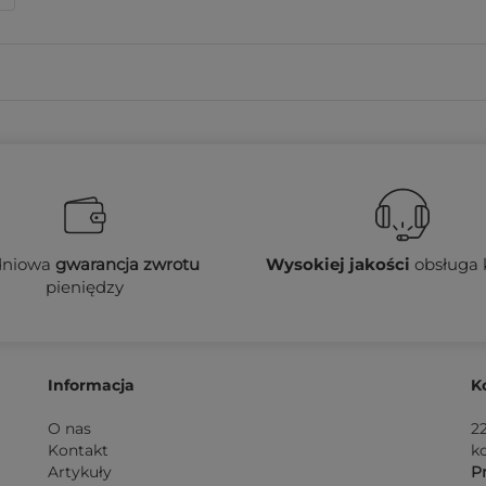
dniowa
gwarancja zwrotu
Wysokiej jakości
obsługa 
pieniędzy
Informacja
K
O nas
2
Kontakt
k
Artykuły
Pn