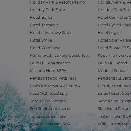
Holiday Park & Resort Mielno
Holiday Park & R
Holiday Park Zator
Holiday Park Zato
Hotel Bajka
Hotel Convictus 
Hotel Jastarnia
Hotel Kyriad Kar
Hotel Litworowy Staw
Hotel Logos
Hotel Smile
Hotel Wieniawa
Hotel Zawrat*** S
Komorowski Luxury Guest Rooms
Kopalnia Relaksu
Lake Hill Apartments
Lake Hill Resort
Masuria Hotel&SPA
Medical Sensus
Pensjonat Pod Kotelnicą
Pensjonat Silvert
Prawdzic Resort&Wellness
Premier Kraków 
Róża Wellness&Spa
Saltic Resort Sp
Samui Spa Poznań
Samui Spa Prus
Sea Shell Apartments
Skal Hotel Resort
Tiffi Boutique Hotel
Tristan Hotel & S
Vytautas Mineral SPA
Willa Litworowy 