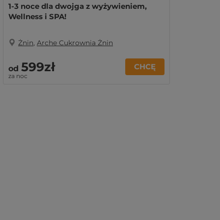
1-3 noce dla dwojga z wyżywieniem,
Wellness i SPA!
Żnin
,
Arche Cukrownia Żnin
599zł
CHCĘ
od
za noc