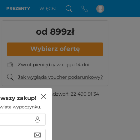
PREZENTY
WIĘCEJ
od 899
zł
Wybierz ofertę
Zwrot pieniędzy w ciągu 14 dni
Jak wygląda voucher podarunkowy?
Masz pytania?
Zadzwoń:
22 490 91 34
rwszy zakup!
 świata wypoczynku.