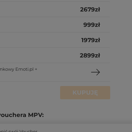
2679
zł
999
zł
1979
zł
2899
zł
nkowy Emoti.pl +
KUPUJĘ
vouchera MPV:
enić swój Voucher