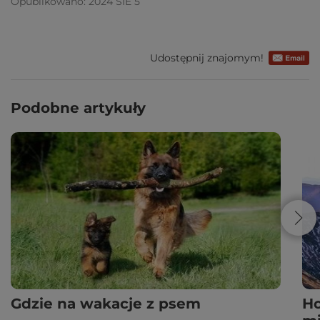
Opublikowano: 2024 SIE 5
Udostępnij znajomym!
Podobne artykuły
Gdzie na wakacje z psem
Ho