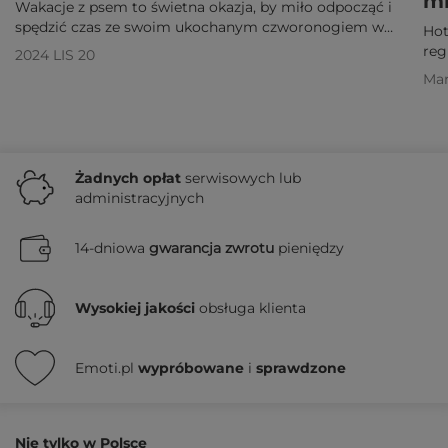
mi
Wakacje z psem to świetna okazja, by miło odpocząć i
spędzić czas ze swoim ukochanym czworonogiem w
Hot
ciekawym miejscu. Poznaj destynacje przyjazne
reg
2024 LIS 20
pupilom!
atr
Mar
Żadnych
opłat
serwisowych lub
administracyjnych
14-dniowa
gwarancja zwrotu
pieniędzy
Wysokiej jakości
obsługa klienta
Emoti.pl
wypróbowane
i
sprawdzone
Nie tylko w Polsce