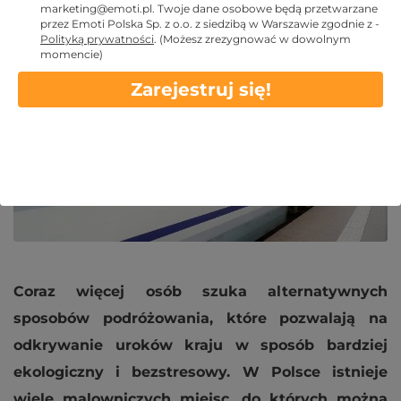
marketing@emoti.pl
. Twoje dane osobowe będą przetwarzane
przez Emoti Polska Sp. z o.o. z siedzibą w Warszawie zgodnie z -
2024 SIE 5
Polityką prywatności
.
(Możesz zrezygnować w dowolnym
momencie)
Zarejestruj się!
Coraz więcej osób szuka alternatywnych
sposobów podróżowania, które pozwalają na
odkrywanie uroków kraju w sposób bardziej
ekologiczny i bezstresowy. W Polsce istnieje
wiele malowniczych miejsc, do których można