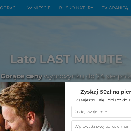
 GÓRACH
W MIEŚCIE
BLISKO NATURY
ZA GRANICĄ
Lato LAST MINUTE
Gorące ceny
wypoczynku do 24 sierpni
Zyskaj 50zł na pie
Zarejestruj się i dołącz do
orty wodne w Polsce