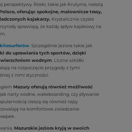
 perspektywy. Rzeki, takie jak Krutynia, należą
olsce, oferując spokojne, malownicze trasy,
iadczonych kajakarzy.
Krystalicznie czyste
przyrody sprawiają, że każdy spływ kajakowy na
em.
 kitesurferów
. Szczególnie jeziora takie jak
i do uprawiania tych sportów, dzięki
powierzchniom wodnym
. Liczne szkółki
lają na rozpoczęcie przygody z tymi
niej z nimi styczności.
ingiem
Mazury oferują również możliwość
h jak narty wodne, wakeboarding, czy pływanie
pularnością cieszą się również rejsy
pozwalają na komfortowe zwiedzanie
ysepek.
wania.
Mazurskie jeziora kryją w swoich