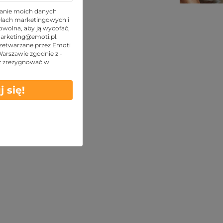
TOP oferty
anie moich danych
lach marketingowych i
wolna, aby ją wycofać,
arketing@emoti.pl
.
zetwarzane przez Emoti
 Warszawie zgodnie z -
z zrezygnować w
j się!