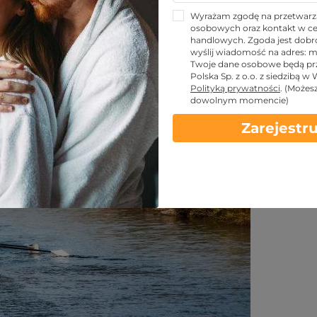
prawiać sporty wodne w
Wyrażam zgodę na przetwarz
osobowych oraz kontakt w ce
handlowych. Zgoda jest dobro
wyślij wiadomość na adres:
m
Twoje dane osobowe będą pr
Polska Sp. z o.o. z siedzibą w
Udostępnij znajomym!
Polityką prywatności
.
(Możes
dowolnym momencie)
Zarejestru