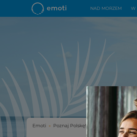
NAD MORZEM
W
Emoti
»
Poznaj Polskę!
»
Gdzie uprawiać sp