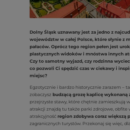
Dolny Śląsk uznawany jest za jedno z najcu
województw w całej Polsce, które słynie z
pałaców. Oprócz tego region pełen jest uro
plastycznych widoków i mnóstwa innych atra
Czy to samotny wyjazd, czy rodzinna wycie
co pozwoli Ci spędzić czas w ciekawy i insp
miejsc?
Egzotycznie i bardzo historycznie zarazem – ta
zobaczysz
budzącą grozę kaplicę wykonaną z
przejrzyste stawy, które chętnie zamieszkują 
atrakcji znajdą tu także parki zdrojowe, obfit
atrakcyjność
region zdobywa coraz większą 
zagranicznych turystów. Przekonaj się więc, d