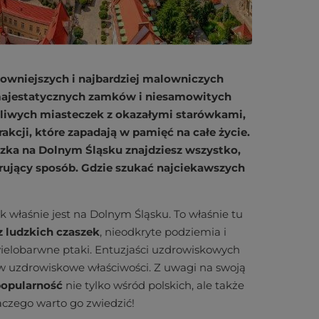
downiejszych i najbardziej malowniczych
 majestatycznych zamków i niesamowitych
kliwych miasteczek z okazałymi starówkami,
kcji, które zapadają w pamięć na całe życie.
czka na Dolnym Śląsku znajdziesz wszystko,
irujący sposób. Gdzie szukać najciekawszych
k właśnie jest na Dolnym Śląsku. To właśnie tu
 ludzkich czaszek
, nieodkryte podziemia i
wielobarwne ptaki. Entuzjaści uzdrowiskowych
e w uzdrowiskowe właściwości. Z uwagi na swoją
popularność
nie tylko wśród polskich, ale także
laczego warto go zwiedzić!