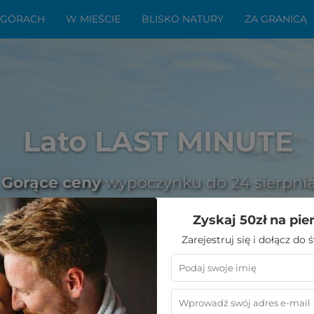
 GÓRACH
W MIEŚCIE
BLISKO NATURY
ZA GRANICĄ
Lato LAST MINUTE
Gorące ceny
wypoczynku do 24 sierpni
Zyskaj 50zł na pie
Zarejestruj się i dołącz do
 i jego zachwycające tajemnice