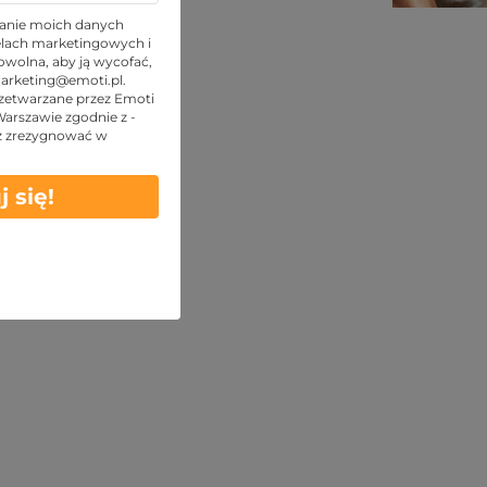
TOP oferty
anie moich danych
lach marketingowych i
wolna, aby ją wycofać,
arketing@emoti.pl
.
zetwarzane przez Emoti
 Warszawie zgodnie z -
z zrezygnować w
j się!