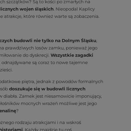
ich szczątków? Są to kości po zmarłych na
 licznych wojen śląskich
. Nieopodal Kaplicy
 atrakcje, które również warte są zobaczenia.
iczych budowli nie tylko na Dolnym Śląsku
,
e zna prawdziwych losów zamku, ponieważ jego
amiłowanie do dyskrecji.
Wszystkie zagadki
ż odnajdywane są coraz to nowe tajemne
zieści.
datkowe piętra, jednak z powodów formalnych
 osób
doszukuje się w budowli licznych
 diabła. Zamek jest niesamowicie imponujący,
miłośników mocnych wrażeń możliwe jest jego
renalinę
?
óżnego rodzaju atrakcjami i na wskroś
historiami
. Każdy znajdzie tu coś