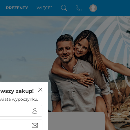
PREZENTY
WIĘCEJ
a
rwszy zakup!
 świata wypoczynku.