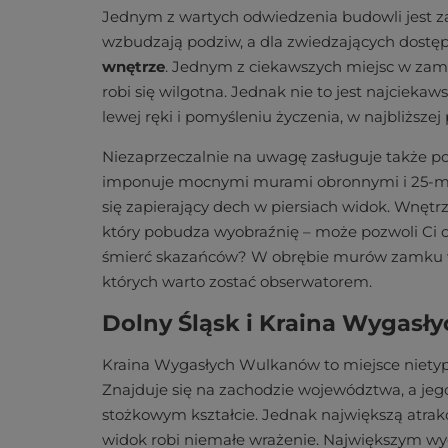
Jednym z wartych odwiedzenia budowli jest z
wzbudzają podziw, a dla zwiedzających dostęp
wnętrze
. Jednym z ciekawszych miejsc w zamk
robi się wilgotna. Jednak nie to jest najciekaw
lewej ręki i pomyśleniu życzenia, w najbliższej p
Niezaprzeczalnie na uwagę zasługuje także p
imponuje mocnymi murami obronnymi i 25-metr
się zapierający dech w piersiach widok. Wnęt
który pobudza wyobraźnię – może pozwoli Ci 
śmierć skazańców? W obrębie murów zamku w s
których warto zostać obserwatorem.
Dolny Śląsk i Kraina Wygas
Kraina Wygasłych Wulkanów to miejsce niety
Znajduje się na zachodzie województwa, a jeg
stożkowym kształcie. Jednak największą atrakc
widok robi niemałe wrażenie. Największym 