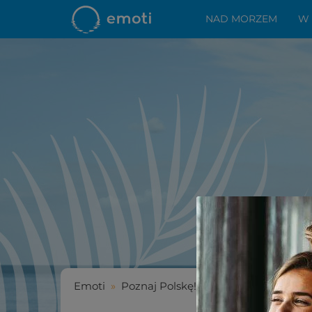
NAD MORZEM
W
Emoti
»
Poznaj Polskę!
»
Poznaj Dolny Śląsk