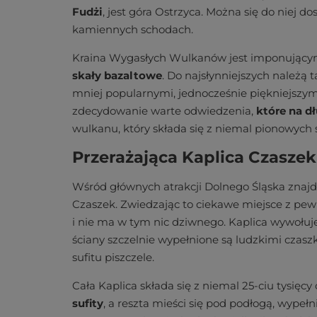
Fudżi
,
jest góra Ostrzyca. Można się do niej 
kamiennych schodach.
Kraina Wygasłych Wulkanów jest imponujący
skały bazaltowe
. Do najsłynniejszych należą
mniej popularnymi, jednocześnie piękniejszymi
zdecydowanie warte odwiedzenia,
które na d
wulkanu, który składa się z niemal pionowych 
Przerażająca Kaplica Czasze
Wśród głównych atrakcji Dolnego Śląska znajd
Czaszek. Zwiedzając to ciekawe miejsce z pewn
i nie ma w tym nic dziwnego. Kaplica wywołuje
ściany szczelnie wypełnione są ludzkimi czas
sufitu piszczele.
Cała Kaplica składa się z niemal 25-ciu tysięcy 
sufity
, a reszta mieści się pod podłogą, wypeł