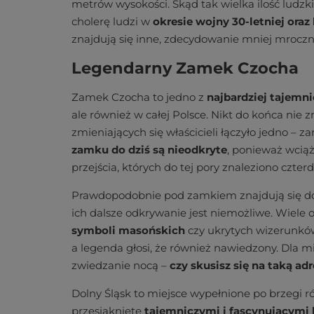
metrów wysokości. Skąd tak wielka ilość ludzk
cholerę ludzi w
okresie wojny 30-letniej oraz
znajdują się inne, zdecydowanie mniej mroczne
Legendarny Zamek Czocha
Zamek Czocha to jedno z
najbardziej tajemn
ale również w całej Polsce. Nikt do końca ni
zmieniających się właścicieli łączyło jedno – z
zamku do dziś są nieodkryte
, ponieważ wcią
przejścia, których do tej pory znaleziono czterd
Prawdopodobnie pod zamkiem znajdują się do
ich dalsze odkrywanie jest niemożliwe. Wiele
symboli masońskich
czy ukrytych wizerunków
a legenda głosi, że również nawiedzony. Dla 
zwiedzanie nocą –
czy skusisz się na taką ad
Dolny Śląsk to miejsce wypełnione po brzegi r
przesiąknięte
tajemniczymi i fascynującymi 