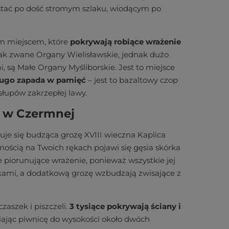
dostać po dość stromym szlaku, wiodącym po
m miejscem, które
pokrywają robiące wrażenie
 tak zwane Organy Wielisławskie, jednak dużo
, są Małe Organy Myśliborskie. Jest to miejsce
ługo zapada w pamięć
– jest to bazaltowy czop
słupów zakrzepłej lawy.
k w Czermnej
uje się budząca grozę XVIII wieczna Kaplica
ością na Twoich rękach pojawi się gęsia skórka
 piorunujące wrażenie, ponieważ wszystkie jej
zkami, a dodatkową grozę wzbudzają zwisające z
czaszek i piszczeli.
3 tysiące pokrywają ściany i
niając piwnicę do wysokości około dwóch