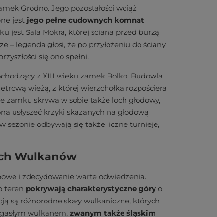
amek Grodno. Jego pozostałości wciąż
ne jest
jego pełne cudownych komnat
u jest Sala Mokra, której ściana przed burzą
sze – legenda głosi, że po przyłożeniu do ściany
rzyszłości się ono spełni.
ochodzący z XIII wieku zamek Bolko. Budowla
ową wieżą, z której wierzchołka rozpościera
rze zamku skrywa w sobie także loch głodowy,
ona usłyszeć krzyki skazanych na głodową
ezonie odbywają się także liczne turnieje,
łych Wulkanów
powe i zdecydowanie warte odwiedzenia.
o teren
pokrywają charakterystyczne góry
o
ją są różnorodne skały wulkaniczne, których
wygasłym wulkanem,
zwanym także śląskim