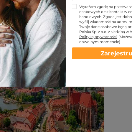
m Śląsku, które zachwycą
Wyrażam zgodę na przetwarz
osobowych oraz kontakt w ce
nia
handlowych. Zgoda jest dobro
wyślij wiadomość na adres:
m
Twoje dane osobowe będą pr
Polska Sp. z o.o. z siedzibą w
Udostępnij znajomym!
Polityką prywatności
.
(Możes
dowolnym momencie)
Zarejestru