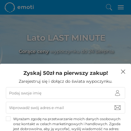
Lato LAST MINUTE
Gorące ceny
wypoczynku do 24 sierpnia
Zyskaj 50zł na pierwszy zakup!
Zarejestruj się i dołącz do świata wypoczynku.
Emoti
»
Odpoczynek nad jeziorem
»
Smaki Mazur
Smaki Mazur - co warto skosztować w
tym regionie Polski
Wyrażam zgodę na przetwarzanie moich danych osobowych
oraz kontakt w celach marketingowych i handlowych. Zgoda
jest dobrowolna, aby ją wycofać, wyślij wiadomość na adres: