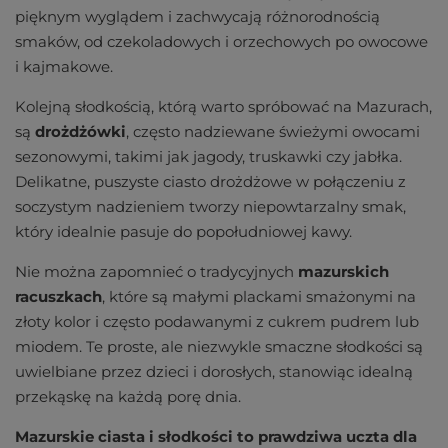
pięknym wyglądem i zachwycają różnorodnością
smaków, od czekoladowych i orzechowych po owocowe
i kajmakowe.
Kolejną słodkością, którą warto spróbować na Mazurach,
są
drożdżówki
, często nadziewane świeżymi owocami
sezonowymi, takimi jak jagody, truskawki czy jabłka.
Delikatne, puszyste ciasto drożdżowe w połączeniu z
soczystym nadzieniem tworzy niepowtarzalny smak,
który idealnie pasuje do popołudniowej kawy.
Nie można zapomnieć o tradycyjnych
mazurskich
racuszkach
, które są małymi plackami smażonymi na
złoty kolor i często podawanymi z cukrem pudrem lub
miodem. Te proste, ale niezwykle smaczne słodkości są
uwielbiane przez dzieci i dorosłych, stanowiąc idealną
przekąskę na każdą porę dnia.
Mazurskie ciasta i słodkości to prawdziwa uczta dla