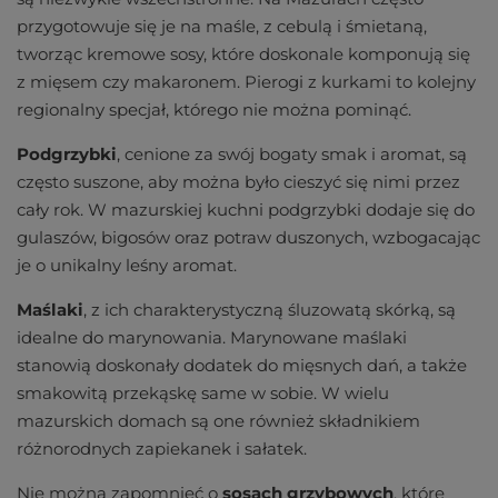
przygotowuje się je na maśle, z cebulą i śmietaną,
tworząc kremowe sosy, które doskonale komponują się
z mięsem czy makaronem. Pierogi z kurkami to kolejny
regionalny specjał, którego nie można pominąć.
Podgrzybki
, cenione za swój bogaty smak i aromat, są
często suszone, aby można było cieszyć się nimi przez
cały rok. W mazurskiej kuchni podgrzybki dodaje się do
gulaszów, bigosów oraz potraw duszonych, wzbogacając
je o unikalny leśny aromat.
Maślaki
, z ich charakterystyczną śluzowatą skórką, są
idealne do marynowania. Marynowane maślaki
stanowią doskonały dodatek do mięsnych dań, a także
smakowitą przekąskę same w sobie. W wielu
mazurskich domach są one również składnikiem
różnorodnych zapiekanek i sałatek.
Nie można zapomnieć o
sosach grzybowych
, które