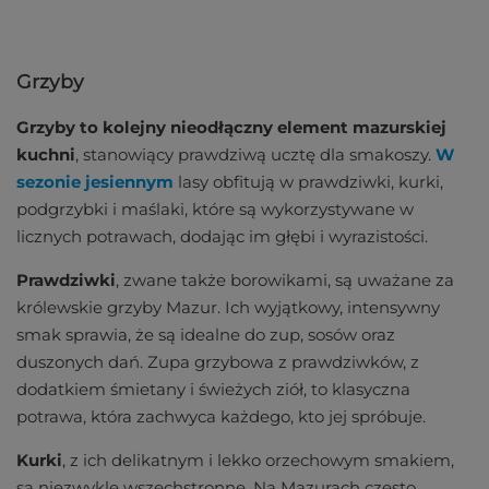
Grzyby
Grzyby to kolejny nieodłączny element mazurskiej
kuchni
, stanowiący prawdziwą ucztę dla smakoszy.
W
sezonie jesiennym
lasy obfitują w prawdziwki, kurki,
podgrzybki i maślaki, które są wykorzystywane w
licznych potrawach, dodając im głębi i wyrazistości.
Prawdziwki
, zwane także borowikami, są uważane za
królewskie grzyby Mazur. Ich wyjątkowy, intensywny
smak sprawia, że są idealne do zup, sosów oraz
duszonych dań. Zupa grzybowa z prawdziwków, z
dodatkiem śmietany i świeżych ziół, to klasyczna
potrawa, która zachwyca każdego, kto jej spróbuje.
Kurki
, z ich delikatnym i lekko orzechowym smakiem,
są niezwykle wszechstronne. Na Mazurach często