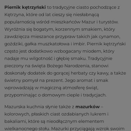
Piernik kętrzyński
to tradycyjne ciasto pochodzące z
Kętrzyna, które od lat cieszy się niesłabnącą
popularnością wśród mieszkańców Mazur i turystów.
Wyróżnia się bogatym, korzennym smakiem, który
zawdzięcza mieszance przypraw takich jak cynamon,
goździki, gałka muszkatołowa i imbir. Piernik kętrzyński
często jest dodatkowo wzbogacany miodem, który
nadaje mu wilgotność i głębię smaku. Tradycyjnie
pieczony na święta Bożego Narodzenia, stanowi
doskonały dodatek do gorącej herbaty czy kawy, a także
świetny pomysł na prezent. Jego aromat i smak
wprowadzają w magiczną atmosferę świąt,
przypominając o domowym cieple i tradycjach.
Mazurska kuchnia słynie także z
mazurków
–
kolorowych, płaskich ciast ozdabianych lukrem i
bakaliami, które są nieodłącznym elementem
wielkanocnego stołu. Mazurki przyciągają wzrok swoim