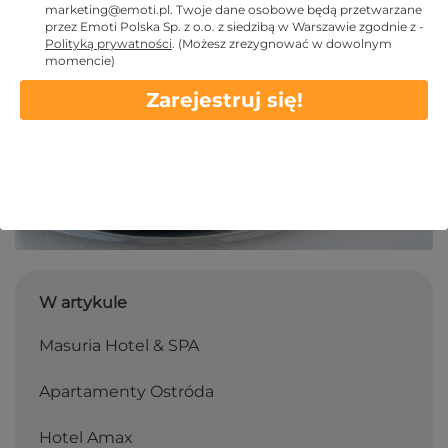
2024 WRZ 4
marketing@emoti.pl
. Twoje dane osobowe będą przetwarzane
przez Emoti Polska Sp. z o.o. z siedzibą w Warszawie zgodnie z -
Polityką prywatności
.
(Możesz zrezygnować w dowolnym
momencie)
Zarejestruj się!
W artykule
Masuria Hotel & SPA
Apartamenty Ostróda
Hotel Amax