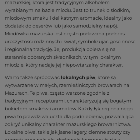
mazurskiej, która jest tradycyjnym alkoholem
wyrabianym na bazie miodu. Jest to trunek o słodkim,
miodowym smaku i delikatnym aromacie, idealny jako
dodatek do deserów lub jako samodzielny napój.
Miodówka mazurska jest często podawana podczas
uroczystości rodzinnych i świąt, symbolizując gościnność
i regionalną tradycję. Jej produkcja opiera się na
starannie dobranych składnikach, w tym lokalnym
miodzie, który nadaje jej niepowtarzalny charakter.
Warto także spróbować
lokalnych piw
, które są
wytwarzane w małych, rzemieślniczych browarach na
Mazurach. Te piwa, często warzone zgodnie z
tradycyjnymi recepturami, charakteryzują się bogatym
bukietem smaków i aromatów. Każdy łyk regionalnego
piwa to prawdziwa uczta dla podniebienia, pozwalająca
odkryć unikalny charakter mazurskiego browarnictwa.
Lokalne piwa, takie jak jasne lagery, ciemne stouty czy
aromatyczne pale ale, doskonale komponują się z