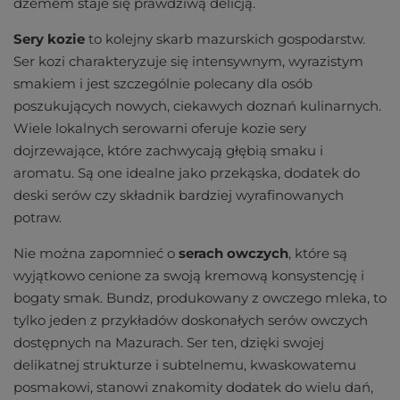
dżemem staje się prawdziwą delicją.
Sery kozie
to kolejny skarb mazurskich gospodarstw.
Ser kozi charakteryzuje się intensywnym, wyrazistym
smakiem i jest szczególnie polecany dla osób
poszukujących nowych, ciekawych doznań kulinarnych.
Wiele lokalnych serowarni oferuje kozie sery
dojrzewające, które zachwycają głębią smaku i
aromatu. Są one idealne jako przekąska, dodatek do
deski serów czy składnik bardziej wyrafinowanych
potraw.
Nie można zapomnieć o
serach owczych
, które są
wyjątkowo cenione za swoją kremową konsystencję i
bogaty smak. Bundz, produkowany z owczego mleka, to
tylko jeden z przykładów doskonałych serów owczych
dostępnych na Mazurach. Ser ten, dzięki swojej
delikatnej strukturze i subtelnemu, kwaskowatemu
posmakowi, stanowi znakomity dodatek do wielu dań,