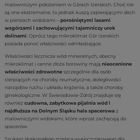
malowniczym położeniem w Górach Izerskich. Choć nie
są one ekstremalne, to jednak kuszą zapierającymi dech
w piersiach widokami –
porośniętymi lasami
wzgórzami i zachowującymi tajemniczy urok
dolinami
. Oprócz tego mikroklimat Gór Izerskich
posiada ponoć właściwości odmładzające.
Właściwości lecznicze wód mineralnych, obecny
mikroklimat i cenne złoża borowiny mają
nieocenione
właściwości zdrowotne
szczególnie dla osób
cierpiących na choroby reumatyczne, dolegliwości
narządów ruchu i układu krążenia, a także choroby
ginekologiczne. W Świeradowie-Zdrój znajduje się
również
cudowna, zabytkowa pijalnia wód i
najdłuższa na Dolnym Śląsku
hala spacerowa
z
malowniczymi widokami, które wprost zachęcają do
spacerów.
Szukasz doskonałego miejsca wypoczynkowego dla