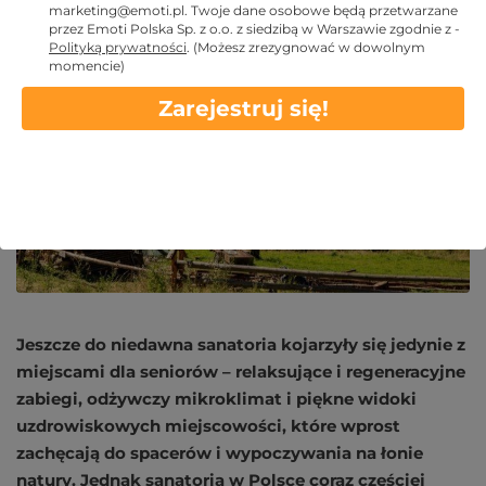
marketing@emoti.pl
. Twoje dane osobowe będą przetwarzane
przez Emoti Polska Sp. z o.o. z siedzibą w Warszawie zgodnie z -
2025 STY 17
Polityką prywatności
.
(Możesz zrezygnować w dowolnym
momencie)
Zarejestruj się!
Jeszcze do niedawna sanatoria kojarzyły się jedynie z
miejscami dla seniorów – relaksujące i regeneracyjne
zabiegi, odżywczy mikroklimat i piękne widoki
uzdrowiskowych miejscowości, które wprost
zachęcają do spacerów i wypoczywania na łonie
natury. Jednak sanatoria w Polsce coraz częściej