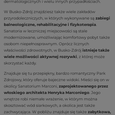
dermatologicznych i wielu innych przypadłościach.
W Busko-Zdrój znajdziesz także wiele zakładów
przyrodoleczniczych, w których wykonywane są
zabiegi
balneologiczne, rehabilitacyjne i fizykoterapi
a
.
Sanatoria w leczniczej miejscowości są stale
modernizowane, umożliwiając komfortowy pobyt także
osobom niepełnosprawnym. Oprócz licznych
właściwości zdrowotnych, w Busko-Zdrój
istnieje także
wiele możliwości aktywnej rozrywki
, z której może
skorzystać każdy.
Znajduje się tu przepiękny, bardzo romantyczny Park
Zdrojowy, który oferuje bajeczne widoki. Mieści się on w
okolicy Sanatorium Marconi,
zaprojektowanego przez
włoskiego architekta Henryka Marconiego
. Jego
wnętrze robi niemałe wrażenie, w którym można
skosztować wód siarkowych, a okolica jest także
zachwycająca. W pobliżu znajduje się także
zabytkowa,