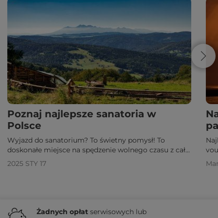
Poznaj najlepsze sanatoria w
Na
Polsce
pa
Wyjazd do sanatorium? To świetny pomysł! To
Naj
doskonałe miejsce na spędzenie wolnego czasu z całą
vou
rodziną. Poznaj najatrakcyjniejsze sanatoria w Polsce.
ins
2025 STY 17
Mar
nie
Żadnych
opłat
serwisowych lub