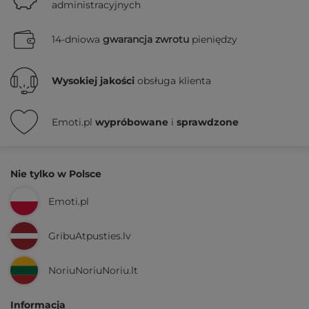
administracyjnych
14-dniowa
gwarancja zwrotu
pieniędzy
Wysokiej jakości
obsługa klienta
Emoti.pl
wypróbowane
i
sprawdzone
Nie tylko w Polsce
Emoti.pl
GribuAtpusties.lv
NoriuNoriuNoriu.lt
Informacja