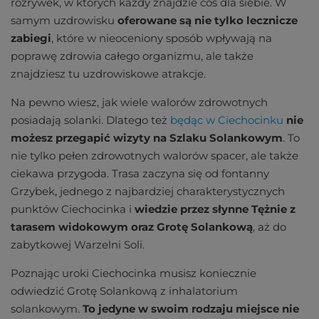
rozrywek, w których każdy znajdzie coś dla siebie. W
samym uzdrowisku
oferowane są nie tylko lecznicze
zabiegi
, które w nieoceniony sposób wpływają na
poprawę zdrowia całego organizmu, ale także
znajdziesz tu uzdrowiskowe atrakcje.
Na pewno wiesz, jak wiele walorów zdrowotnych
posiadają solanki. Dlatego też
będąc w Ciechocinku
nie
możesz przegapić wizyty na Szlaku Solankowym
. To
nie tylko pełen zdrowotnych walorów spacer, ale także
ciekawa przygoda. Trasa zaczyna się od fontanny
Grzybek, jednego z najbardziej charakterystycznych
punktów Ciechocinka i
wiedzie przez słynne Tężnie z
tarasem widokowym oraz Grotę Solankową
, aż do
zabytkowej Warzelni Soli.
Poznając uroki Ciechocinka musisz koniecznie
odwiedzić Grotę Solankową z inhalatorium
solankowym.
To jedyne w swoim rodzaju miejsce nie