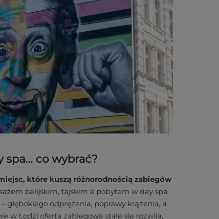
y spa... co wybrać?
miejsc, które kuszą różnorodnością zabiegów
ażem balijskim, tajskim a pobytem w day spa
z – głębokiego odprężenia, poprawy krążenia, a
ie w Łodzi oferta zabiegowa stale się rozwija,