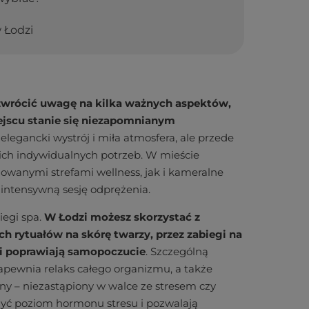
 Łodzi
 zwrócić uwagę na kilka ważnych aspektów,
ejscu stanie się niezapomnianym
o elegancki wystrój i miła atmosfera, ale przede
ich indywidualnych potrzeb. W mieście
owanymi strefami wellness, jak i kameralne
, intensywną sesję odprężenia.
egi spa.
W Łodzi możesz skorzystać z
h rytuałów na skórę twarzy, przez zabiegi na
a i poprawiają samopoczucie
. Szczególną
 zapewnia relaks całego organizmu, a także
zny – niezastąpiony w walce ze stresem czy
żyć poziom hormonu stresu i pozwalają