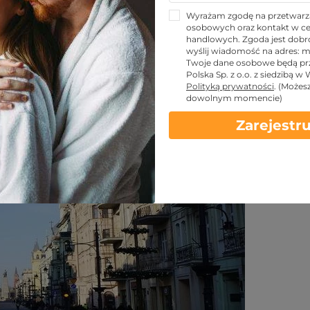
 odrobinę przyjemności
Wyrażam zgodę na przetwarz
osobowych oraz kontakt w ce
handlowych. Zgoda jest dobro
wyślij wiadomość na adres:
m
Twoje dane osobowe będą pr
Udostępnij znajomym!
Polska Sp. z o.o. z siedzibą w
Polityką prywatności
.
(Możes
dowolnym momencie)
Zarejestru