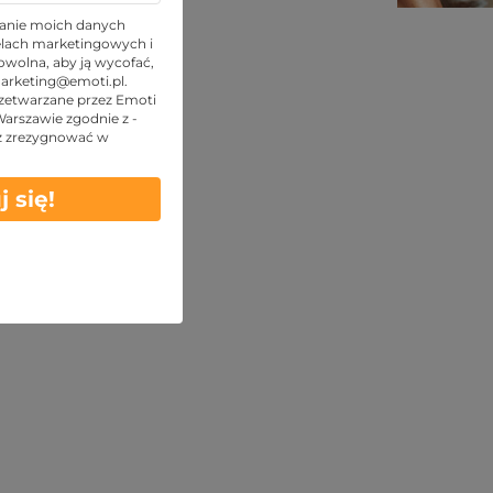
TOP oferty
anie moich danych
lach marketingowych i
wolna, aby ją wycofać,
arketing@emoti.pl
.
zetwarzane przez Emoti
 Warszawie zgodnie z -
z zrezygnować w
j się!