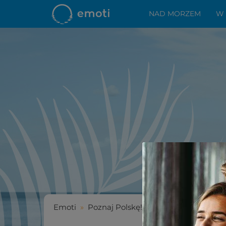
NAD MORZEM
W
Emoti
»
Poznaj Polskę!
»
SPA Łódź - zasługu