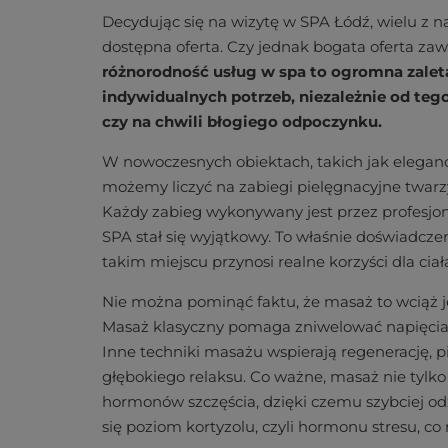
Decydując się na wizytę w SPA Łódź, wielu z na
dostępna oferta. Czy jednak bogata oferta za
różnorodność usług w spa to ogromna zale
indywidualnych potrzeb, niezależnie od tego,
czy na chwili błogiego odpoczynku.
W nowoczesnych obiektach, takich jak elegan
możemy liczyć na zabiegi pielęgnacyjne twarzy
Każdy zabieg wykonywany jest przez profesjona
SPA stał się wyjątkowy. To właśnie doświadczen
takim miejscu przynosi realne korzyści dla ciał
Nie można pominąć faktu, że masaż to wciąż j
Masaż klasyczny pomaga zniwelować napięcia m
Inne techniki masażu wspierają regenerację, p
głębokiego relaksu. Co ważne, masaż nie tylko
hormonów szczęścia, dzięki czemu szybciej od
się poziom kortyzolu, czyli hormonu stresu, 