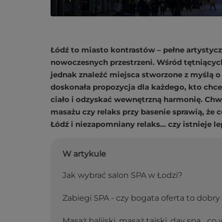
Łódź to miasto kontrastów – pełne artystycz
nowoczesnych przestrzeni. Wśród tętniącyc
jednak znaleźć miejsca stworzone z myślą 
doskonała propozycja dla każdego, kto chce
ciało i odzyskać wewnętrzną harmonię. Chw
masażu czy relaks przy basenie sprawią, że 
Łódź i niezapomniany relaks... czy istnieje l
W artykule
Jak wybrać salon SPA w Łodzi?
Zabiegi SPA - czy bogata oferta to dobry
Masaż balijski, masaż tajski, day spa... co