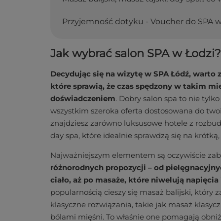
Przyjemność dotyku - Voucher do SPA w
Jak wybrać salon SPA w Łodzi?
Decydując się na wizytę w SPA Łódź, warto
które sprawią, że czas spędzony w takim mi
doświadczeniem
. Dobry salon spa to nie tylk
wszystkim szeroka oferta dostosowana do two
znajdziesz zarówno luksusowe hotele z rozbud
day spa, które idealnie sprawdzą się na krótką
Najważniejszym elementem są oczywiście zabi
różnorodnych propozycji – od pielęgnacyjnyc
ciało, aż po masaże, które niwelują napięci
popularnością cieszy się masaż balijski, który
klasyczne rozwiązania, takie jak masaż klasyc
bólami mięśni. To właśnie one pomagają obni