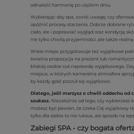
odnaleźć harmonię po ciężkim dniu.
Wybierając day spa, zwróć uwagę, czy oferowa
opóźnić procesy starzenia. Dobrze dobrane ryt
ciało, ale i poprawiać wygląd oraz kondycję skó
nie tylko chwilą przyjemności, ale także realną
Wiele miejsc przygotowuje też wyjątkowe pakiet
świetna propozycja na prezent lub romantycz
bliskiej osobie coś naprawdę wyjątkowego. Da
miejsca, w których kameralna atmosfera sprzyja
by każdy gość poczuł się wyjątkowo.
Dlatego, jeśli marzysz o chwili oddechu od 
szukasz.
Niezależnie od tego, czy wybierzesz 
możesz być pewien, że czeka Cię wyjątkowy re
tylko dla siebie to nie luksus, ale sposób na l
Zabiegi SPA - czy bogata ofert