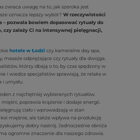
s zwraca uwagę na to, jak szeroka jest
wsze oznacza lepszy wybór?
W rzeczywistości
ta – pozwala bowiem dopasować rytuały do
 czy zależy Ci na intensywnej pielęgnacji,
ckie
hotele w Łodzi
czy kameralne day spa,
, masaże odprężające czy rytuały dla dwojga.
listów, którzy dbają o to, by czas spędzony w
ie i wiedza specjalistów sprawiają, że relaks w
a i umysłu.
eden z najchętniej wybieranych rytuałów.
ięśni, poprawia krążenie i dodaje energii.
ielęgnują ciało i wprowadzają w stan
 koi mięśnie, ale także wpływa na produkcję
zyskujemy dobry nastrój. Jednocześnie obniża
co ma ogromne znaczenie dla naszego zdrowia.