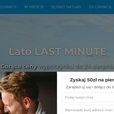
 GÓRACH
W MIEŚCIE
BLISKO NATURY
ZA GRANICĄ
Lato LAST MINUTE
Gorące ceny
wypoczynku do 24 sierpni
Zyskaj 50zł na pie
Zarejestruj się i dołącz do
jesz na odrobinę przyjemności