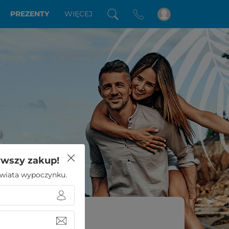
PREZENTY
WIĘCEJ
a
rwszy zakup!
 świata wypoczynku.