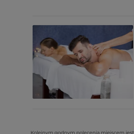
Kolejnym godnym polecenia miejscem jes