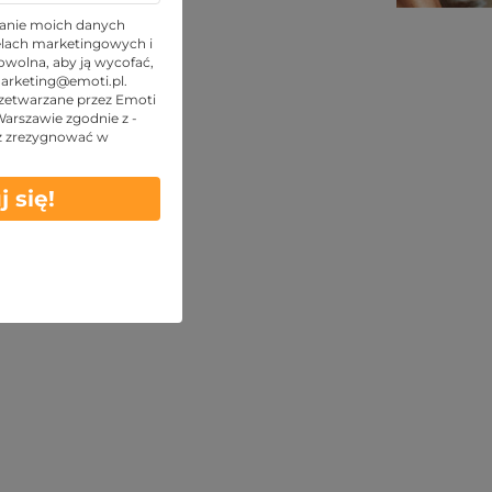
TOP oferty
anie moich danych
lach marketingowych i
wolna, aby ją wycofać,
arketing@emoti.pl
.
zetwarzane przez Emoti
 Warszawie zgodnie z -
z zrezygnować w
j się!