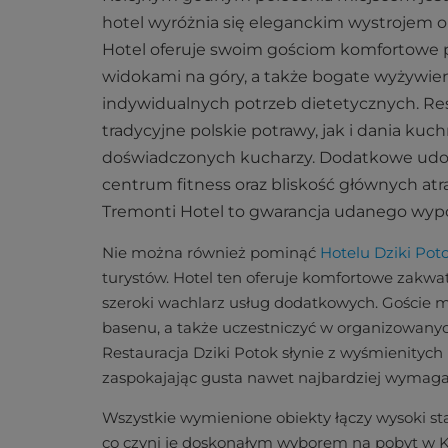
hotel wyróżnia się eleganckim wystrojem 
Hotel oferuje swoim gościom komfortowe p
widokami na góry, a także bogate wyżywie
indywidualnych potrzeb dietetycznych. Re
tradycyjne polskie potrawy, jak i dania k
doświadczonych kucharzy. Dodatkowe udogod
centrum fitness oraz bliskość głównych atra
Tremonti Hotel to gwarancja udanego wyp
Nie można również pominąć
Hotelu Dziki Pot
turystów. Hotel ten oferuje komfortowe zakwa
szeroki wachlarz usług dodatkowych. Goście mo
basenu, a także uczestniczyć w organizowanych
Restauracja Dziki Potok słynie z wyśmienitych 
zaspokajając gusta nawet najbardziej wymaga
Wszystkie wymienione obiekty łączy wysoki sta
co czyni je doskonałym wyborem na pobyt w 