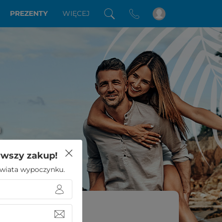
PREZENTY
WIĘCEJ
a
rwszy zakup!
 świata wypoczynku.