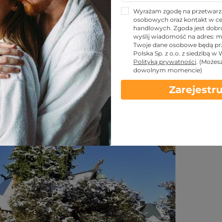
arpaczu - lista
Wyrażam zgodę na przetwarz
osobowych oraz kontakt w ce
handlowych. Zgoda jest dobro
wyślij wiadomość na adres:
m
Twoje dane osobowe będą pr
Polska Sp. z o.o. z siedzibą w
Udostępnij znajomym!
Polityką prywatności
.
(Możes
dowolnym momencie)
Zarejestru