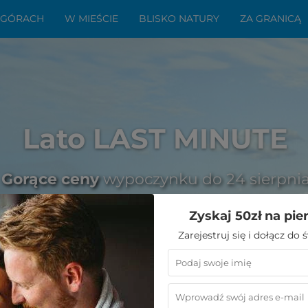
 GÓRACH
W MIEŚCIE
BLISKO NATURY
ZA GRANICĄ
Lato LAST MINUTE
Gorące ceny
wypoczynku do 24 sierpni
Zyskaj 50zł na pie
Zarejestruj się i dołącz do
wyżywieniem w Karpaczu