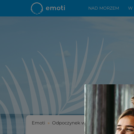
NAD MORZEM
W
Emoti
»
Odpoczynek w górach
»
Noclegi z 