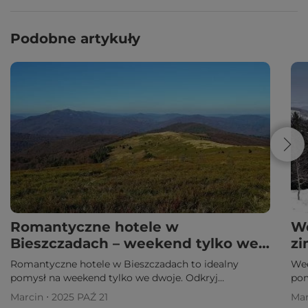
Podobne artykuły
Romantyczne hotele w
We
Bieszczadach – weekend tylko we
zi
dwoje
Romantyczne hotele w Bieszczadach to idealny
Wee
pomysł na weekend tylko we dwoje. Odkryj
pom
klimatyczne miejsca, relaks i niezapomniane chwile z
atr
Marcin ⋅ 2025 PAŹ 21
Mar
ukochaną osobą.
wyp