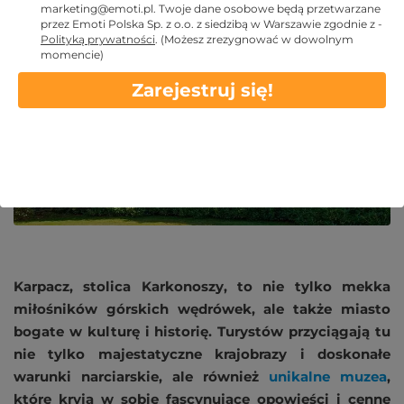
2024 SIE 5
marketing@emoti.pl
. Twoje dane osobowe będą przetwarzane
przez Emoti Polska Sp. z o.o. z siedzibą w Warszawie zgodnie z -
Polityką prywatności
.
(Możesz zrezygnować w dowolnym
momencie)
Zarejestruj się!
Karpacz, stolica Karkonoszy, to nie tylko mekka
miłośników górskich wędrówek, ale także miasto
bogate w kulturę i historię. Turystów przyciągają tu
nie tylko majestatyczne krajobrazy i doskonałe
warunki narciarskie, ale również
unikalne muzea
,
które kryją w sobie fascynujące opowieści i cenne