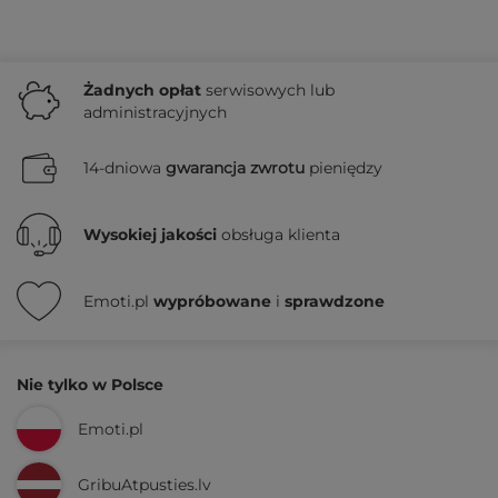
Żadnych
opłat
serwisowych lub
administracyjnych
14-dniowa
gwarancja zwrotu
pieniędzy
Wysokiej jakości
obsługa klienta
Emoti.pl
wypróbowane
i
sprawdzone
Nie tylko w Polsce
Emoti.pl
GribuAtpusties.lv