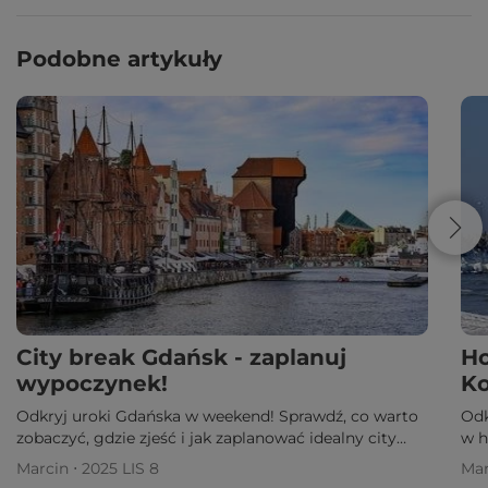
Podobne artykuły
City break Gdańsk - zaplanuj
Ho
wypoczynek!
Ko
Odkryj uroki Gdańska w weekend! Sprawdź, co warto
Odk
zobaczyć, gdzie zjeść i jak zaplanować idealny city
w h
break nad morzem. Zainspiruj się!
i o
Marcin ⋅ 2025 LIS 8
Mar