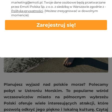
marketing@emoti.pl
. Twoje dane osobowe będą przetwarzane
przez Emoti Polska Sp. z o.o. z siedzibą w Warszawie zgodnie z -
Polityką prywatności
.
(Możesz zrezygnować w dowolnym
2024 PAŹ 31
momencie)
Zarejestruj się!
Planujesz wyjazd nad polskie morze? Polecamy
pobyt w Ustroniu Morskim. To popularne wśród
wczasowiczów miasto na północnym wybrzeżu
Polski oferuje wiele interesujących atrakcji, które
pozwolą odkryć jego piękno i lokalną kulturę. Czytaj