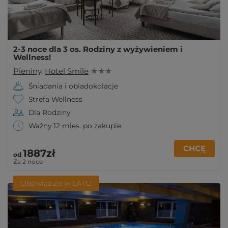
2-3 noce dla 3 os. Rodziny z wyżywieniem i
Wellness!
Pieniny
,
Hotel Smile
★ ★ ★
Śniadania i obiadokolacje
Strefa Wellness
Dla Rodziny
Ważny 12 mies. po zakupie
CHCĘ
1887zł
od
Za 2 noce
Obowiązuje w LATO