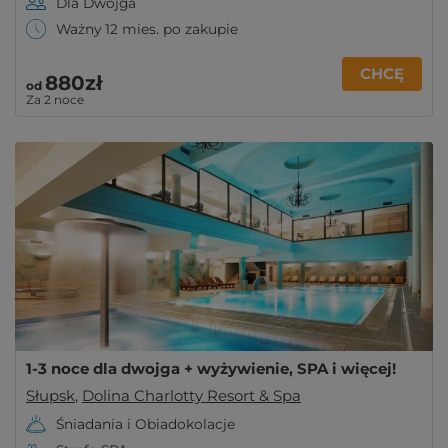
Dla Dwojga
Ważny 12 mies. po zakupie
CHCĘ
880zł
od
Za 2 noce
1-3 noce dla dwojga + wyżywienie, SPA i więcej!
Słupsk
,
Dolina Charlotty Resort & Spa
Śniadania i Obiadokolacje