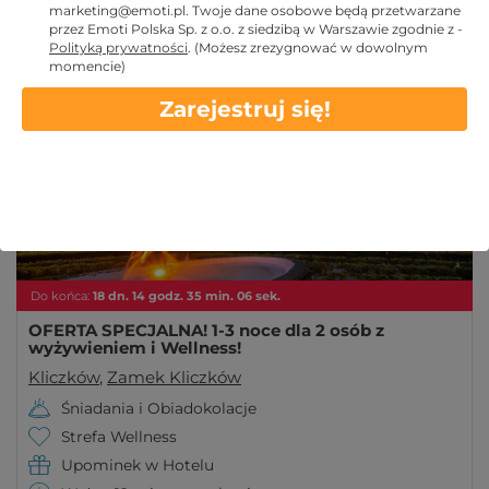
marketing@emoti.pl
. Twoje dane osobowe będą przetwarzane
nowych wrażeń i przeżyć. Znajdziesz tu oferty
przez Emoti Polska Sp. z o.o. z siedzibą w Warszawie zgodnie z -
Więcej
Polityką prywatności
.
(Możesz zrezygnować w dowolnym
upominkowe: spa, masaże, bony upominkowe.
momencie)
Oferta specjalna!
Obowiązuje w LATO
Zarejestruj się!
Do końca:
18
dn.
14
godz.
35
min.
03
sek.
OFERTA SPECJALNA! 1-3 noce dla 2 osób z
wyżywieniem i Wellness!
Kliczków
,
Zamek Kliczków
Śniadania i Obiadokolacje
Strefa Wellness
Upominek w Hotelu