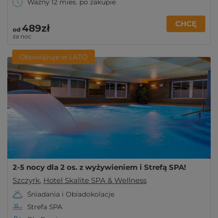
Ważny 12 mies. po zakupie
CHCĘ
489zł
od
za noc
Obowiązuje w LATO
2-5 nocy dla 2 os. z wyżywieniem i Strefą SPA!
Szczyrk
,
Hotel Skalite SPA & Wellness
Śniadania i Obiadokolacje
Strefa SPA