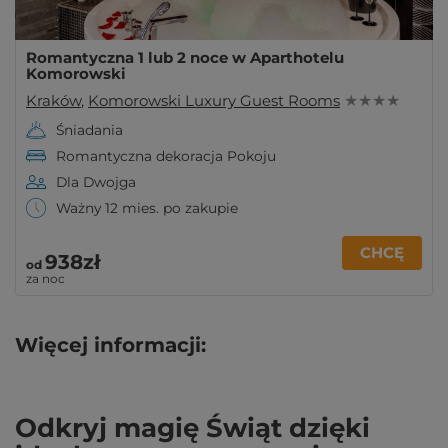
Romantyczna 1 lub 2 noce w Aparthotelu
Komorowski
Kraków
,
Komorowski Luxury Guest Rooms
★ ★ ★ ★
Śniadania
Romantyczna dekoracja Pokoju
Dla Dwojga
Ważny 12 mies. po zakupie
CHCĘ
938zł
od
za noc
Więcej informacji:
Odkryj magię Świąt dzięki