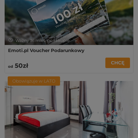
Ważny 36 mies. po zakupie
Emoti.pl Voucher Podarunkowy
CHCĘ
50zł
od
Obowiązuje w LATO