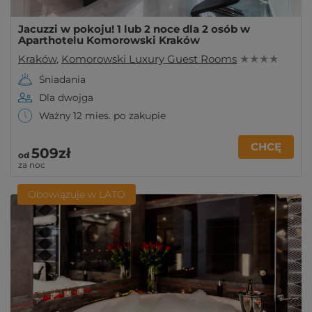
Jacuzzi w pokoju! 1 lub 2 noce dla 2 osób w
Aparthotelu Komorowski Kraków
Kraków
,
Komorowski Luxury Guest Rooms
★ ★ ★ ★
Śniadania
Dla dwojga
Ważny 12 mies. po zakupie
CHCĘ
509zł
od
za noc
Obowiązuje w LATO