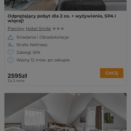
Odprężający pobyt dla 2 os. + wyżywienie, SPA i
więcej!
Pieniny
,
Hotel Smile
★ ★ ★
Śniadania i Obiadokolacje
Strefa Wellness
Zabiegi SPA
Ważny 12 mies. po zakupie
CHCĘ
2595zł
Za 2 noce