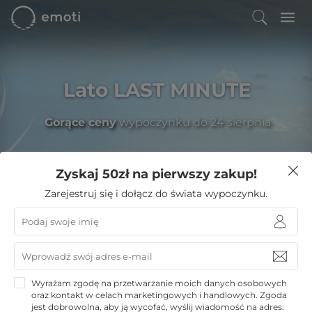
Lato LAST MINUTE
Gorące ceny
wypoczynku do 24 sierpnia
Zyskaj 50zł na pierwszy zakup!
Szukaj najciekawszych ofert
Zarejestruj się i dołącz do świata wypoczynku.
Emoti
Prezenty Świąteczne
Wyrażam zgodę na przetwarzanie moich danych osobowych
Wybieraj z
11
oferty wypoczynkowe Emoti.pl
oraz kontakt w celach marketingowych i handlowych. Zgoda
Wyjątkowe prezenty świąteczne, które dostarczają
jest dobrowolna, aby ją wycofać, wyślij wiadomość na adres: