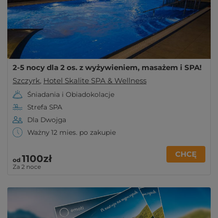
2-5 nocy dla 2 os. z wyżywieniem, masażem i SPA!
Szczyrk
,
Hotel Skalite SPA & Wellness
Śniadania i Obiadokolacje
Strefa SPA
Dla Dwojga
Ważny 12 mies. po zakupie
CHCĘ
1100zł
od
Za 2 noce