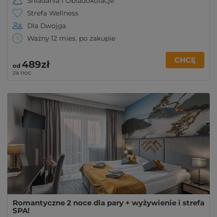
Śniadania i Obiadokolacje
Strefa Wellness
Dla Dwojga
Ważny 12 mies. po zakupie
CHCĘ
489zł
od
za noc
Romantyczne 2 noce dla pary + wyżywienie i strefa
SPA!