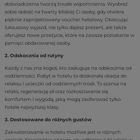
doświadczenia tworzą trwałe wspomnienia. Wyobraź
sobie radość na twarzy bliskiej Ci osoby, gdy otwiera
pięknie zaprojektowany voucher hotelowy. Obiecując
luksusowy wyjazd, nie tylko dajesz prezent, ale także
oferujesz nowe przeżycie, które na zawsze pozostanie w
pamięci obdarowanej osoby.
2. Odskocznia od rutyny
Każdy z nas zna kogoś, kto zasługuje na odskocznię od
codzienności. Pobyt w hotelu to doskonała okazja do
relaksu i ucieczki od codziennych trosk. To szansa na
relaks, regenerację sił oraz rozkoszowanie się
komfortem i wygodą, jaką mogą zaoferować tylko
hotele najwyższej klasy.
3. Dostosowane do różnych gustów
Zakwaterowanie w hotelu możliwe jest w różnych
opcjach. Niezależnie od tego, czy odbiorca lubi relaks w