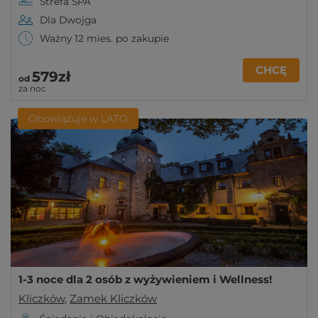
Strefa SPA
Dla Dwojga
Ważny 12 mies. po zakupie
CHCĘ
579zł
od
za noc
Obowiązuje w LATO
1-3 noce dla 2 osób z wyżywieniem i Wellness!
Kliczków
,
Zamek Kliczków