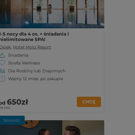
1-5 nocy dla 4 os. + śniadania i
nielimitowane SPA!
Osiek
,
Hotel Molo Resort
Śniadania
Strefa Wellness
Dla Rodziny lub Znajomych
Ważny 12 mies. po zakupie
650zł
CHCĘ
od
za noc
Nowość