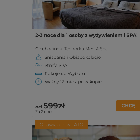
2-3 noce dla 1 osoby z wyżywieniem i SPA!
Ciechocinek
,
Teodorka Med & Spa
Śniadania i Obiadokolacje
Strefa SPA
Pokoje do Wyboru
Ważny 12 mies. po zakupie
599zł
CHCĘ
od
Za 2 noce
Obowiązuje w LATO