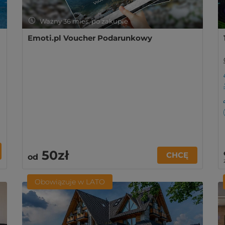
Ważny 36 mies. po zakupie
Emoti.pl Voucher Podarunkowy
50zł
CHCĘ
od
Obowiązuje w LATO