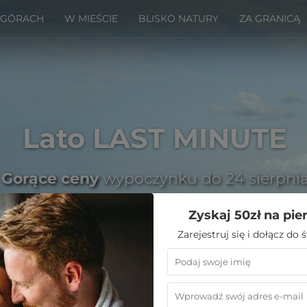
 GÓRACH
W MIEŚCIE
BLISKO NATURY
ZA GRANICĄ
Lato LAST MINUTE
Gorące ceny
wypoczynku do 24 sierpni
Zyskaj 50zł na pie
Zarejestruj się i dołącz do
Emoti