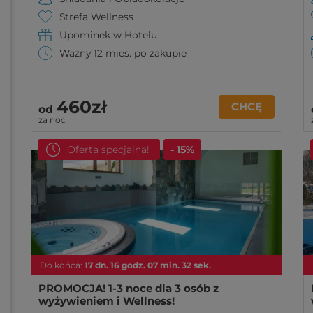
Strefa Wellness
Upominek w Hotelu
Ważny 12 mies. po zakupie
460zł
CHCĘ
od
za noc
Oferta specjalna!
- 15%
Do końca:
17
dn.
16
godz.
07
min.
30
sek.
PROMOCJA! 1-3 noce dla 3 osób z
wyżywieniem i Wellness!