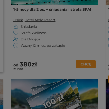
1-5 nocy dla 2 os. + śniadania i strefa SPA!
Osiek
,
Hotel Molo Resort
Śniadania
Strefa Wellness
Dla Dwojga
Ważny 12 mies. po zakupie
380zł
CHCĘ
od
za noc