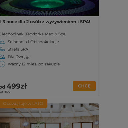
1-3 noce dla 2 osób z wyżywieniem i SPA!
Ciechocinek
,
Teodorka Med & Spa
Śniadania i Obiadokolacje
Strefa SPA
Dla Dwojga
Ważny 12 mies. po zakupie
499zł
CHCĘ
od
za noc
Obowiązuje w LATO