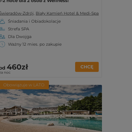
1-2 noce dla 2 osób z Wellness!
Świeradów-Zdrój
,
Biały Kamień Hotel & Medi-Spa
Śniadania i Obiadokolacje
Strefa SPA
Dla Dwojga
Ważny 12 mies. po zakupie
460zł
CHCĘ
od
za noc
Obowiązuje w LATO