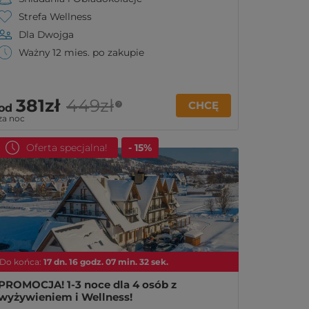
Strefa Wellness
Dla Dwojga
Ważny 12 mies. po zakupie
381zł
449zł
CHCĘ
?
od
za noc
Oferta specjalna!
- 15%
Do końca:
17
dn.
16
godz.
07
min.
30
sek.
PROMOCJA! 1-3 noce dla 4 osób z
wyżywieniem i Wellness!