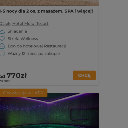
1-5 nocy dla 2 os. z masażem, SPA i więcej!
Osiek
,
Hotel Molo Resort
Śniadania
Strefa Wellness
Bon do hotelowej Restauracji
Ważny 12 mies. po zakupie
770zł
CHCĘ
od
za noc
Obowiązuje w LATO