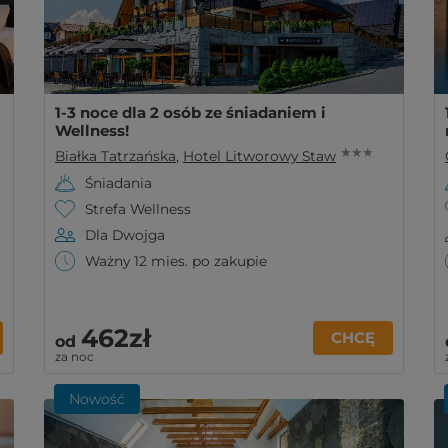
1-3 noce dla 2 osób ze śniadaniem i
Wellness!
★ ★ ★
Białka Tatrzańska
,
Hotel Litworowy Staw
Śniadania
Strefa Wellness
Dla Dwojga
Ważny 12 mies. po zakupie
462zł
CHCĘ
od
za noc
Nowość