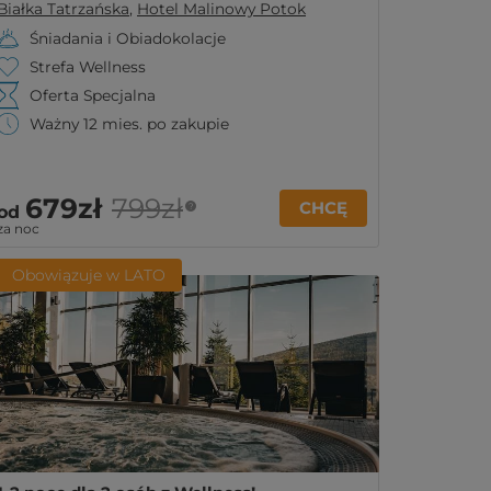
Białka Tatrzańska
,
Hotel Malinowy Potok
Śniadania i Obiadokolacje
Strefa Wellness
Oferta Specjalna
Ważny 12 mies. po zakupie
679zł
799zł
CHCĘ
?
od
za noc
Obowiązuje w LATO