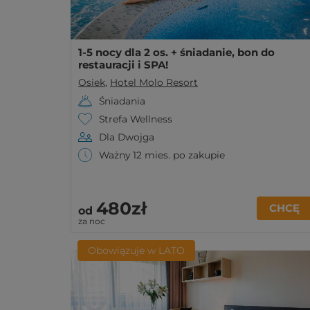
1-5 nocy dla 2 os. + śniadanie, bon do
restauracji i SPA!
Osiek
,
Hotel Molo Resort
Śniadania
Strefa Wellness
Dla Dwojga
Ważny 12 mies. po zakupie
480zł
CHCĘ
od
za noc
Obowiązuje w LATO