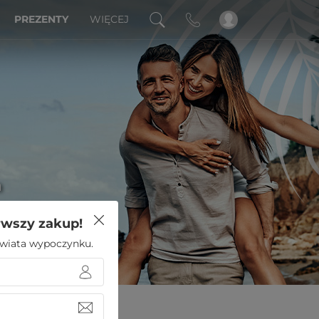
PREZENTY
WIĘCEJ
a
rwszy zakup!
 świata wypoczynku.