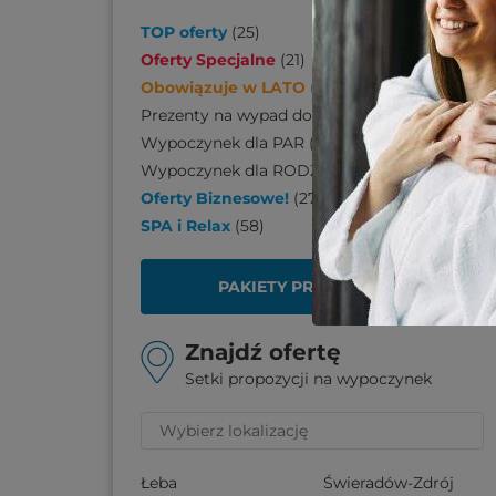
TOP oferty
(
25
)
Oferty Specjalne
(
21
)
Obowiązuje w LATO
(
170
)
Prezenty na wypad do SPA
(
110
)
Wypoczynek dla PAR
(
206
)
Wypoczynek dla RODZINY
(
139
)
Oferty Biznesowe!
(
27
)
SPA i Relax
(
58
)
PAKIETY PREZENTOWE
Znajdź ofertę
Setki propozycji na wypoczynek
Łeba
Świeradów-Zdrój