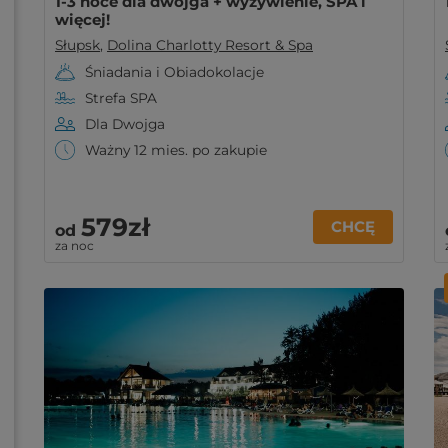
1-3 noce dla dwojga + wyżywienie, SPA i
więcej!
Słupsk
,
Dolina Charlotty Resort & Spa
Śniadania i Obiadokolacje
Strefa SPA
Dla Dwojga
Ważny 12 mies. po zakupie
579zł
CHCĘ
od
za noc