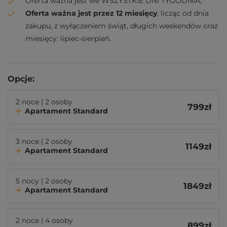
Oferta ważna jest we WSZYSTKIE DNI TYGODNIA;
Oferta ważna jest przez 12 miesięcy
, licząc od dnia
zakupu, z wyłączeniem świąt, długich weekendów oraz
miesięcy: lipiec-sierpień.
Opcje:
2 noce | 2 osoby
799
zł
Apartament Standard
3 noce | 2 osoby
1149
zł
Apartament Standard
5 nocy | 2 osoby
1849
zł
Apartament Standard
2 noce | 4 osoby
899
zł