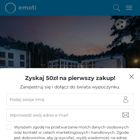
Spodobała Ci się ta oferta?
Zyskaj 50zł na pierwszy zakup!
Zostało Ci zaledwie kilka kroków do niezwykłego
Zarejestruj się i dołącz do świata wypoczynku.
wypoczynku
KUPUJĘ
Wyrażam zgodę na przetwarzanie moich danych osobowych
oraz kontakt w celach marketingowych i handlowych. Zgoda
jest dobrowolna, aby ją wycofać, wyślij wiadomość na adres: