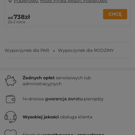
Pobierowo
,
Hotel Pinea Resort Pobierowo
CHCĘ
738zł
od
Za 2 noce
Wypoczynek dla PAR
Wypoczynek dla RODZINY
Żadnych
opłat
serwisowych lub
administracyjnych
14-dniowa
gwarancja zwrotu
pieniędzy
Wysokiej jakości
obsługa klienta