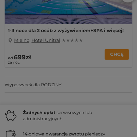
1-3 noce dla 2 osób z wyżywieniem+SPA i więcej!
Mielno
,
Hotel Unitral
★ ★ ★ ★ ★
CHCĘ
699zł
od
za noc
Wypoczynek dla RODZINY
Żadnych
opłat
serwisowych lub
administracyjnych
14-dniowa
gwarancja zwrotu
pieniędzy