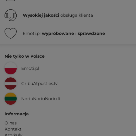
Wysokiej jakości
obsługa klienta
Emoti.pl
wypróbowane
i
sprawdzone
Nie tylko w Polsce
Emoti.pl
GribuAtpusties.lv
NoriuNoriuNoriu.lt
Informacja
O nas
Kontakt
Artykuły