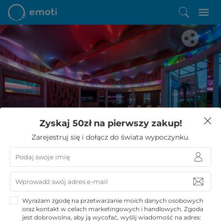
Spodobała Ci się ta oferta?
Zyskaj 50zł na pierwszy zakup!
Zostało Ci zaledwie kilka kroków do niezwykłego
Zarejestruj się i dołącz do świata wypoczynku.
wypoczynku
KUPUJĘ
Wyrażam zgodę na przetwarzanie moich danych osobowych
oraz kontakt w celach marketingowych i handlowych. Zgoda
jest dobrowolna, aby ją wycofać, wyślij wiadomość na adres: