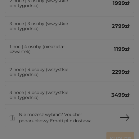
2 noce | 3 osoby (wszystkie
1999
zł
dni tygodnia)
3 noce | 3 osoby (wszystkie
2799
zł
dni tygodnia)
1 noc | 4 osoby (niedziela-
1199
zł
czwartek)
2 noce | 4 osoby (wszystkie
2299
zł
dni tygodnia)
3 noce | 4 osoby (wszystkie
3499
zł
dni tygodnia)
Nie możesz wybrać? Voucher
podarunkowy Emoti.pl + dostawa
KUPUJĘ