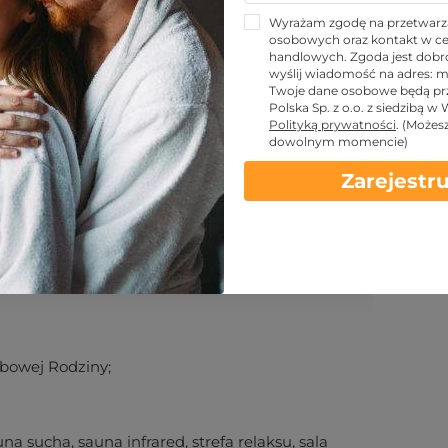
Wyrażam zgodę na przetwarz
osobowych oraz kontakt w ce
handlowych. Zgoda jest dobro
wyślij wiadomość na adres:
m
KUPUJĘ
Twoje dane osobowe będą pr
Polska Sp. z o.o. z siedzibą w
Polityką prywatności
.
(Możes
dowolnym momencie)
Zarejestru
 kontaktowe
Warunki
obowej Rodziny;
a sucha, sauna infrared, strefa relaksu, sala