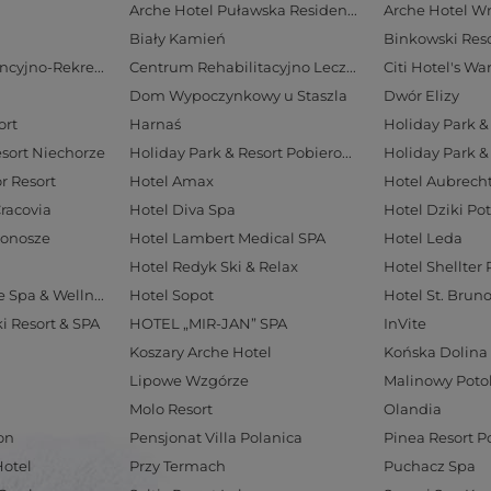
Arche Hotel Puławska Residence
Arche Hotel W
Biały Kamień
Binkowski Reso
Centrum Konferencyjno-Rekreacyjne Geovita w Zakopanem
Centrum Rehabilitacyjno Lecznicze Rezydencja LIVE
Citi Hotel's W
Dom Wypoczynkowy u Staszla
Dwór Elizy
ort
Harnaś
Holiday Park & 
esort Niechorze
Holiday Park & Resort Pobierowo
Holiday Park &
r Resort
Hotel Amax
Cracovia
Hotel Diva Spa
Hotel Dziki Po
konosze
Hotel Lambert Medical SPA
Hotel Leda
Hotel Redyk Ski & Relax
Hotel Shellter 
Hotel Solar Palace Spa & Wellness
Hotel Sopot
Hotel St. Brun
ki Resort & SPA
HOTEL „MIR-JAN” SPA
InVite
Koszary Arche Hotel
Końska Dolina
Lipowe Wzgórze
Malinowy Poto
Molo Resort
Olandia
on
Pensjonat Villa Polanica
Pinea Resort 
Hotel
Przy Termach
Puchacz Spa