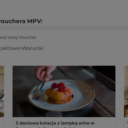
vouchera MPV:
enić swój Voucher
taktowe
Warunki
3 daniowa kolacja z lampką wina w