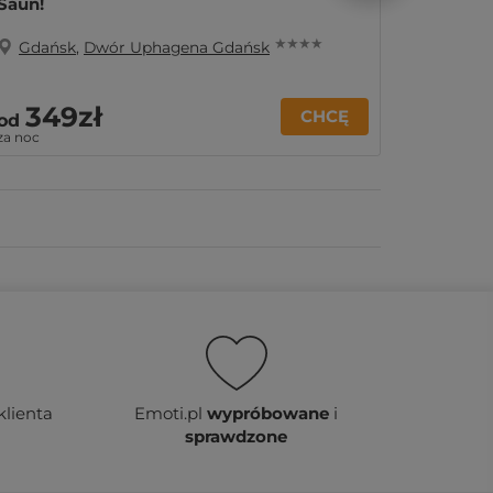
Saun!
★ ★ ★ ★
Gdańsk
,
Dwór Uphagena Gdańsk
Gdań
349zł
CHCĘ
299z
od
za noc
klienta
Emoti.pl
wypróbowane
i
sprawdzone