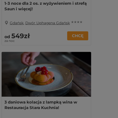
1-3 noce dla 2 os. z wyżywieniem i strefą
Saun i więcej!
★ ★ ★ ★
Gdańsk
,
Dwór Uphagena Gdańsk
549zł
CHCĘ
od
za noc
3 daniowa kolacja z lampką wina w
Restauracja Stara Kuchnia!