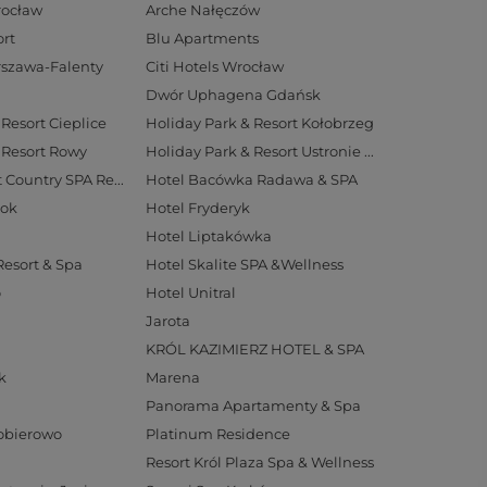
rocław
Arche Nałęczów
rt
Blu Apartments
arszawa-Falenty
Citi Hotels Wrocław
Dwór Uphagena Gdańsk
Resort Cieplice
Holiday Park & Resort Kołobrzeg
 Resort Rowy
Holiday Park & Resort Ustronie Morskie
Hotel Aubrecht Country SPA Resort
Hotel Bacówka Radawa & SPA
tok
Hotel Fryderyk
Hotel Liptakówka
Resort & Spa
Hotel Skalite SPA &Wellness
o
Hotel Unitral
Jarota
KRÓL KAZIMIERZ HOTEL & SPA
k
Marena
Panorama Apartamenty & Spa
Pobierowo
Platinum Residence
Resort Król Plaza Spa & Wellness