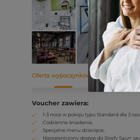
Oferta wypoczynkowa
Opis
Dane
Voucher zawiera:
1-3 noce w pokoju typu Standard dla 3 os
Codzienne śniadania;
Specjalne menu dziecięce;
Nieograniczony dostęp do Strefy Saun: saun