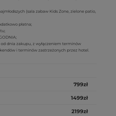
ajmłodszych (sala zabaw Kids Zone, zielone patio,
odatkowo płatna;
tu;
YGODNIA;
ząc od dnia zakupu, z wyłączeniem terminów
kendów i terminów zastrzeżonych przez hotel.
799
zł
1499
zł
2199
zł