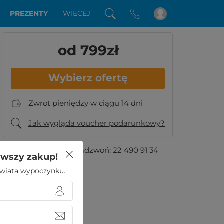
PREZENTY
WIĘCEJ
od 799
zł
Wybierz ofertę
Zwrot pieniędzy w ciągu 14 dni
Jak wygląda voucher podarunkowy?
Masz pytania?
Zadzwoń:
22 490 91 34
rwszy zakup!
 świata wypoczynku.