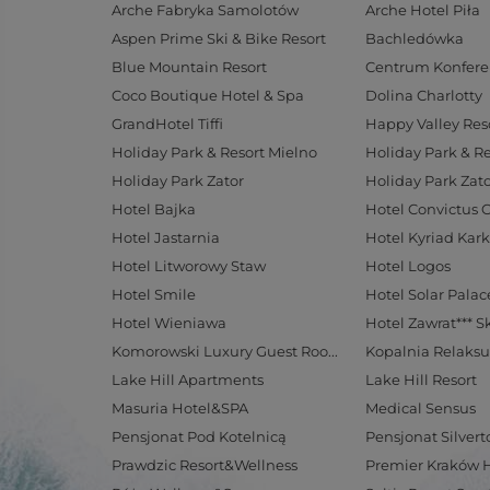
Arche Fabryka Samolotów
Arche Hotel Piła
Aspen Prime Ski & Bike Resort
Bachledówka
Blue Mountain Resort
Coco Boutique Hotel & Spa
Dolina Charlotty
GrandHotel Tiffi
Happy Valley Res
Holiday Park & Resort Mielno
Holiday Park & R
Holiday Park Zator
Holiday Park Zato
Hotel Bajka
Hotel Convictus 
Hotel Jastarnia
Hotel Kyriad Kar
Hotel Litworowy Staw
Hotel Logos
Hotel Smile
Hotel Wieniawa
Hotel Zawrat*** S
Komorowski Luxury Guest Rooms
Kopalnia Relaksu
Lake Hill Apartments
Lake Hill Resort
Masuria Hotel&SPA
Medical Sensus
Pensjonat Pod Kotelnicą
Pensjonat Silvert
Prawdzic Resort&Wellness
Premier Kraków 