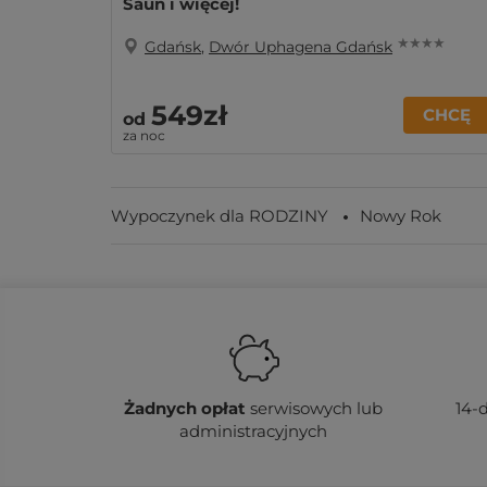
Saun i więcej!
★ ★ ★ ★
Gdańsk
,
Dwór Uphagena Gdańsk
549zł
CHCĘ
od
za noc
Wypoczynek dla RODZINY
Nowy Rok
Żadnych
opłat
serwisowych lub
14-
administracyjnych