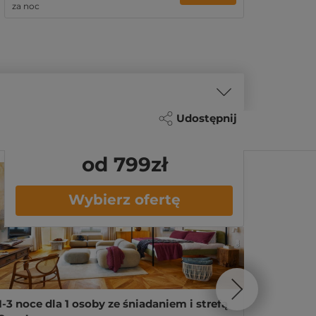
za noc
Udostępnij
od 799
zł
Wybierz ofertę
1-3 noce dla 1 osoby ze śniadaniem i strefą
Masaż M