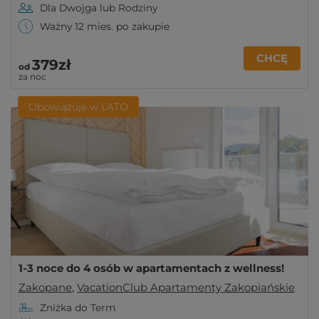
Dla Dwojga lub Rodziny
Ważny 12 mies. po zakupie
CHCĘ
379zł
od
za noc
Obowiązuje w LATO
1-3 noce do 4 osób w apartamentach z wellness!
Zakopane
,
VacationClub Apartamenty Zakopiańskie
Zniżka do Term