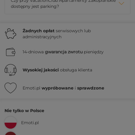
Czy przy VacationClub Apartamenty Zakopiańskie
dostępny jest parking?
Żadnych
opłat
serwisowych lub
administracyjnych
14-dniowa
gwarancja zwrotu
pieniędzy
Wysokiej jakości
obsługa klienta
Emoti.pl
wypróbowane
i
sprawdzone
Nie tylko w Polsce
Emoti.pl