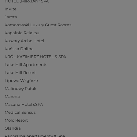
HOTEL „MIR-JAN” SPA
InVite
Jarota
Komorowski Luxury Guest Rooms
Kopalnia Relaksu
Koszary Arche Hotel
Końska Dolina
KRÓL KAZIMIERZ HOTEL & SPA
Lake Hill Apartments
Lake Hill Resort
Lipowe Wzgórze
Malinowy Potok
Marena
Masuria Hotel&SPA
Medical Sensus
Molo Resort
Olandia
Panorama Apartamenty & Spa