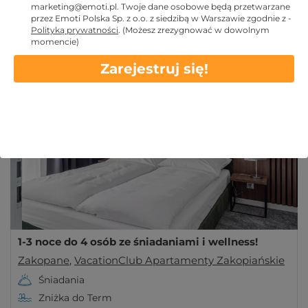
marketing@emoti.pl
. Twoje dane osobowe będą przetwarzane
Zakopane
przez Emoti Polska Sp. z o.o. z siedzibą w Warszawie zgodnie z -
VacationClub Apartamenty Zakopiańskie to
Polityką prywatności
.
(Możesz zrezygnować w dowolnym
momencie)
wyjątkowy obiekt, umożliwiający nocleg w zimowej
Więcej
Zarejestruj się!
stolicy Polski. Wygodne luksusowe apartamenty
Obowiązuje w LATO
czekają!
1-3 noce do 4 osób ze śniadaniami i wellness!
Zakopane
,
VacationClub Apartamenty Zakopiańskie
Śniadania
Zniżka do Term