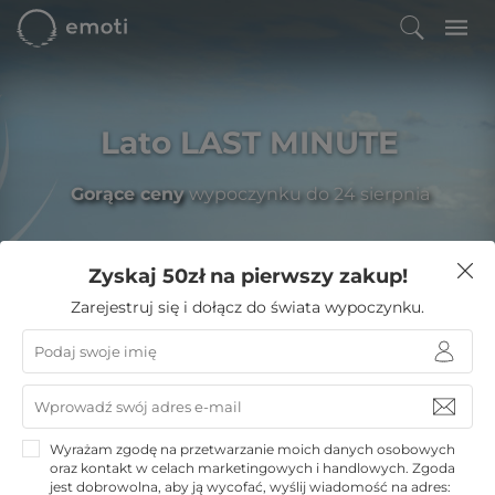
Lato LAST MINUTE
Gorące ceny
wypoczynku do 24 sierpnia
Zyskaj 50zł na pierwszy zakup!
Filtruj
Zarejestruj się i dołącz do świata wypoczynku.
Emoti
»
Noclegi w górach
»
Hotele w Zakopanem
»
VacationClub Apartamenty Zakopiańskie
VacationClub Apartamenty
Wyrażam zgodę na przetwarzanie moich danych osobowych
Zakopiańskie
oraz kontakt w celach marketingowych i handlowych. Zgoda
jest dobrowolna, aby ją wycofać, wyślij wiadomość na adres: